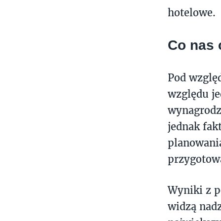
hotelowe.
Co nas 
Pod względ
względu je
wynagrodze
jednak fak
planowania
przygotow
Wyniki z p
widzą nadz