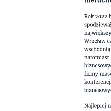
nieruc
Rok 2022 b
spodziewał
największy
Wrocław cz
wschodnią 
natomiast 
biznesowyc
firmy maso
konferencj
biznesowy
Najlepiej 