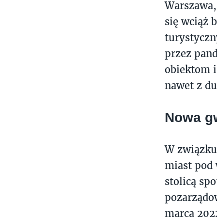
Warszawa, 
się wciąż 
turystyczn
przez pand
obiektom 
nawet z d
Nowa gw
W związku
miast pod 
stolicą sp
pozarządow
marca 2022