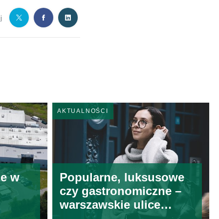
j
AKTUALNOŚCI
ze w
Popularne, luksusowe
czy gastronomiczne –
warszawskie ulice
handlowe