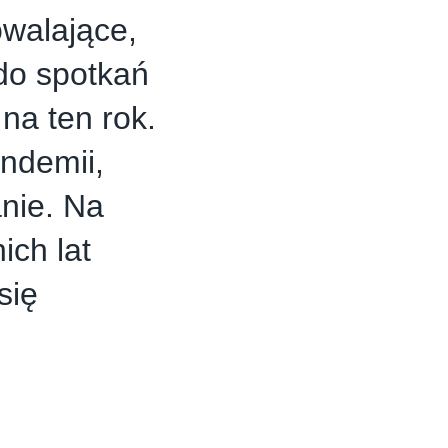
walające,
 do spotkań
na ten rok.
ndemii,
nie. Na
ch lat
się