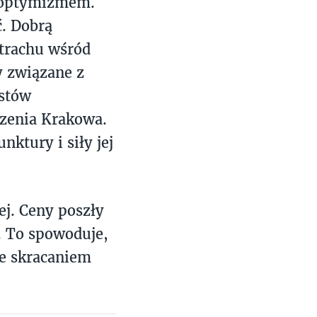
ą optymizmem.
ć. Dobrą
strachu wśród
y związane z
ystów
dzenia Krakowa.
nktury i siły jej
ej. Ceny poszły
r. To spowoduje,
ze skracaniem