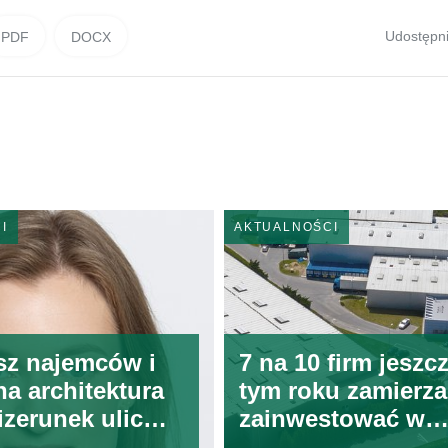
Udostępni
PDF
DOCX
I
AKTUALNOŚCI
z najemców i
7 na 10 firm jeszc
na architektura
tym roku zamierza
izerunek ulic
zainwestować w
wych
logistykę