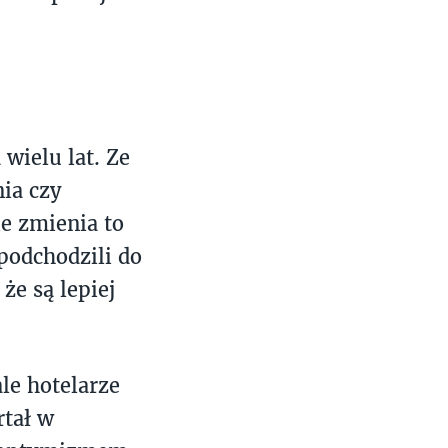
wielu lat. Ze
nia czy
e zmienia to
podchodzili do
że są lepiej
le hotelarze
rtał w