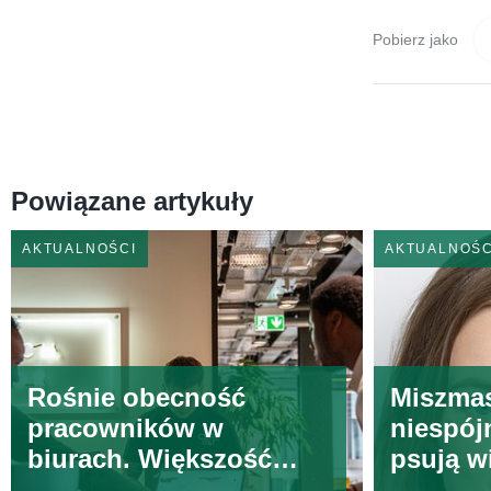
Pobierz jako
Powiązane artykuły
AKTUALNOŚCI
AKTUALNOŚC
Rośnie obecność
Miszmas
pracowników w
niespój
biurach. Większość
psują w
pracuje tak 2-3 dni w
handlo