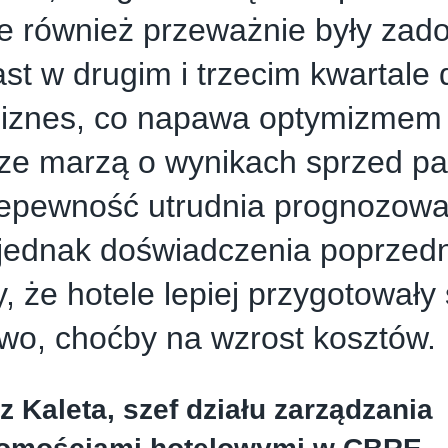
 również przeważnie były zado
st w drugim i trzecim kwartale
biznes, co napawa optymizmem 
ze marzą o wynikach sprzed pa
iepewność utrudnia prognozowa
ednak doświadczenia poprzedni
y, że hotele lepiej przygotowały 
wo, choćby na wzrost kosztów.
z Kaleta, szef działu zarządzania