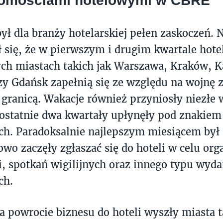
homościami hotelowymi w CBRE
ył dla branży hotelarskiej pełen zaskoczeń. N
 się, że w pierwszym i drugim kwartale hote
ch miastach takich jak Warszawa, Kraków, K
y Gdańsk zapełnią się ze względu na wojnę 
granicą. Wakacje również przyniosły niezłe 
ostatnie dwa kwartały upłynęły pod znakiem
h. Paradoksalnie najlepszym miesiącem był 
wo zaczęły zgłaszać się do hoteli w celu orga
i, spotkań wigilijnych oraz innego typu wyd
ch.
na powrocie biznesu do hoteli wyszły miasta t