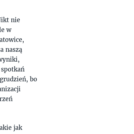
ikt nie
le w
atowice,
za naszą
wyniki,
 spotkań
grudzień, bo
nizacji
arzeń
akie jak