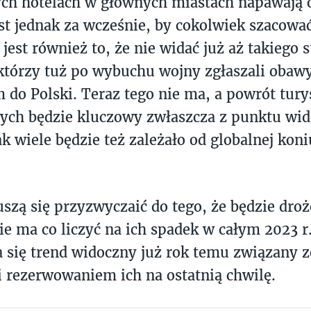
ych hotelach w głównych miastach napawaj
est jednak za wcześnie, by cokolwiek szacowa
 jest również to, że nie widać już aż takiego 
którzy tuż po wybuchu wojny zgłaszali obaw
 do Polski. Teraz tego nie ma, a powrót tur
ych będzie kluczowy zwłaszcza z punktu wi
k wiele będzie też zależało od globalnej koniu
a.
szą się przyzwyczaić do tego, że będzie droż
nie ma co liczyć na ich spadek w całym 2023 
 się trend widoczny już rok temu związany 
 rezerwowaniem ich na ostatnią chwilę.