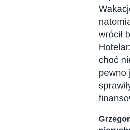
Wakacje
natomia
wrócił 
Hotelar
choć n
pewno j
sprawił
finanso
Grzegor