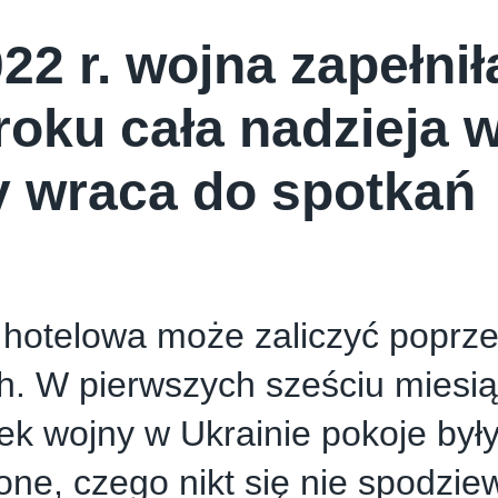
22 r. wojna zapełnił
roku cała nadzieja w
y wraca do spotkań
hotelowa może zaliczyć poprze
h. W pierwszych sześciu miesi
ek wojny w Ukrainie pokoje był
one, czego nikt się nie spodziew