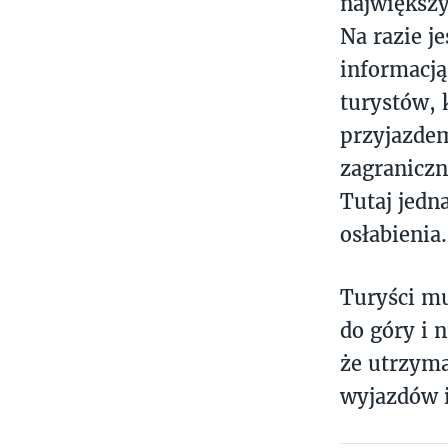
największ
Na razie j
informacją
turystów, 
przyjazdem
zagraniczn
Tutaj jedna
osłabieni
Turyści mu
do góry i 
że utrzyma
wyjazdów i