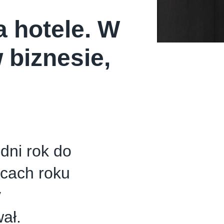
a hotele. W
 biznesie,
dni rok do
ącach roku
y
ał.