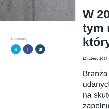
W 20
tym 
któr
Udostępnij
14 lutego 2023
Branża 
udanyc
na skut
zapełni