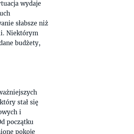
tuacja wydaje
ruch
anie słabsze niż
li. Niektórym
dane budżety,
ważniejszych
tóry stał się
owych i
Od początku
nione pokoje