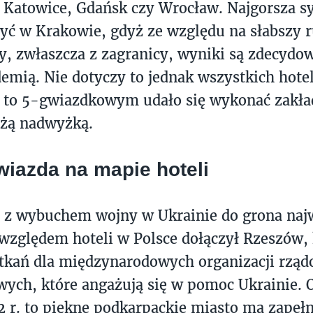
Katowice, Gdańsk czy Wrocław. Najgorsza sy
być w Krakowie, gdyż ze względu na słabszy 
y, zwłaszcza z zagranicy, wyniki są zdecydow
emią. Nie dotyczy to jednak wszystkich hote
i to 5-gwiazdkowym udało się wykonać zakła
użą nadwyżką.
iazda na mapie hoteli
 z wybuchem wojny w Ukrainie do grona naj
względem hoteli w Polsce dołączył Rzeszów, k
otkań dla międzynarodowych organizacji rząd
ych, które angażują się w pomoc Ukrainie. 
 r. to piękne podkarpackie miasto ma zapeł