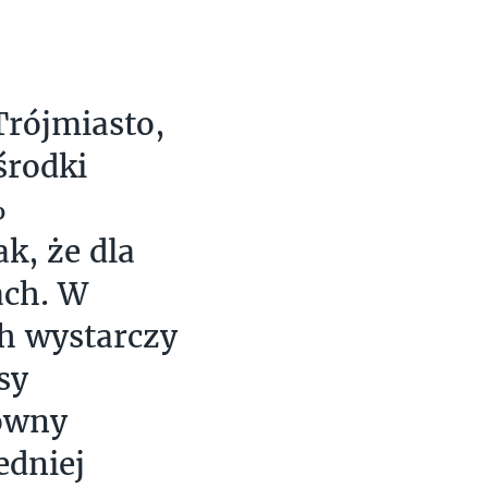
rójmiasto,
środki
%
k, że dla
ach. W
h wystarczy
sy
łówny
edniej