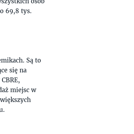
szystkich osób
o 69,8 tys.
emikach. Są to
ce się na
w CBRE,
daż miejsc w
jwiększych
u.