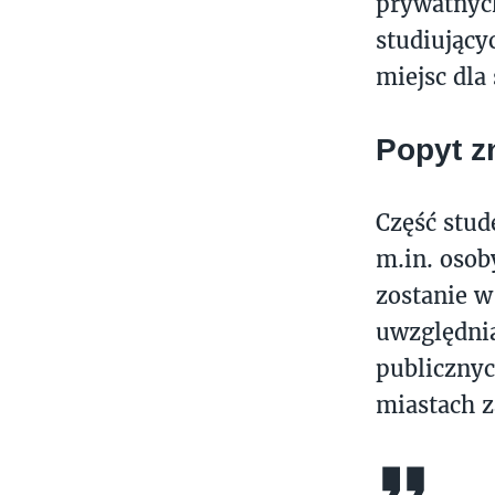
prywatnyc
studiujący
miejsc dla
Popyt z
Część stud
m.in. osob
zostanie 
uwzględnia
publiczny
miastach z