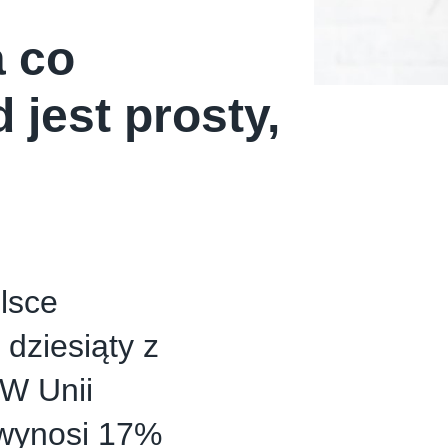
 co
 jest prosty,
lsce
 dziesiąty z
 W Unii
i wynosi 17%