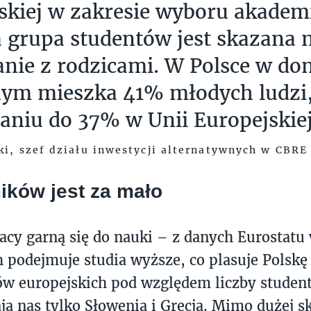
skiej w zakresie wyboru akadem
 grupa studentów jest skazana 
nie z rodzicami. W Polsce w d
nym mieszka 41% młodych ludzi
niu do 37% w Unii Europejskie
ki, szef działu inwestycji alternatywnych w CBRE
ków jest za mało
acy garną się do nauki – z danych Eurostatu 
 podejmuje studia wyższe, co plasuje Polskę
jów europejskich pod względem liczby studen
ą nas tylko Słowenia i Grecja. Mimo dużej s