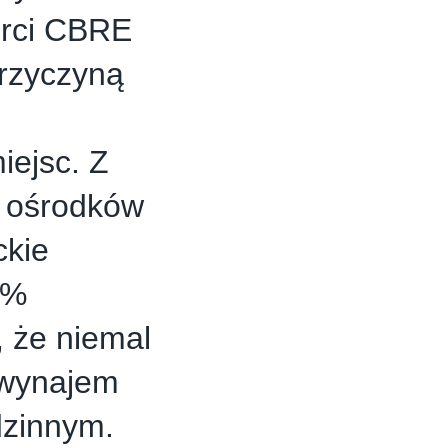
erci CBRE
przyczyną
iejsc. Z
h ośrodków
ckie
9%
, że niemal
 wynajem
dzinnym.