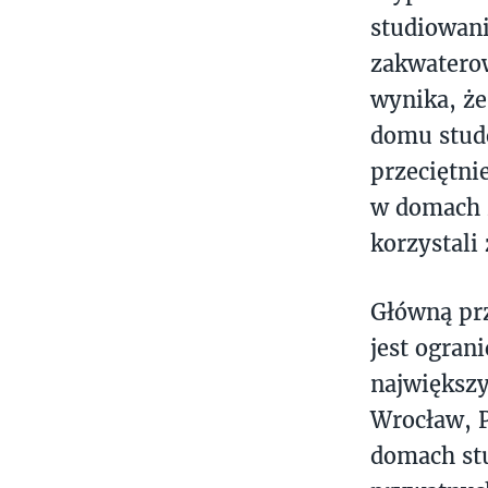
studiowani
zakwatero
wynika, że
domu stude
przeciętni
w domach r
korzystali
Główną prz
jest ogran
największ
Wrocław, P
domach stu