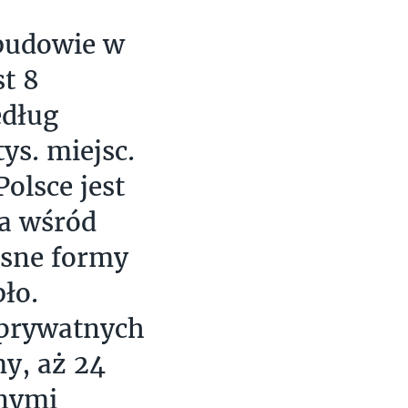
 budowie w
t 8
edług
ys. miejsc.
olsce jest
 a wśród
esne formy
ło.
 prywatnych
y, aż 24
lnymi