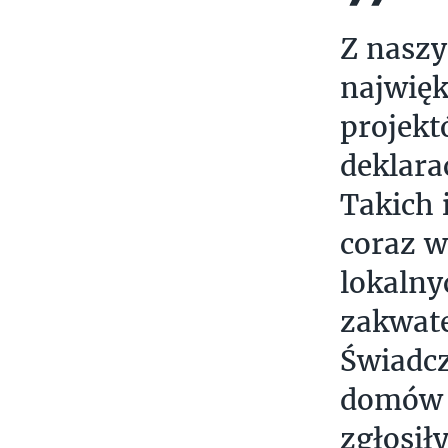
Z naszy
najwięk
projek
deklara
Takich 
coraz w
lokaln
zakwate
Świadcz
domów s
zgłosił