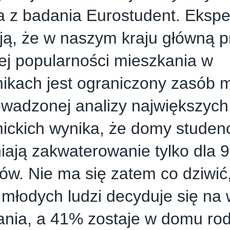
a z badania Eurostudent. Eksp
ją, że w naszym kraju główną 
ej popularności mieszkania w
kach jest ograniczony zasób m
owadzonej analizy największyc
ickich wynika, że domy studen
ają zakwaterowanie tylko dla 
ów. Nie ma się zatem co dziwić
młodych ludzi decyduje się na
ania, a 41% zostaje w domu ro