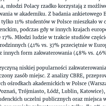
a, młodzi Polacy rzadko korzystają z możliw
wania w akademiku. Z badania ankietowego 
 tylko 11% studentów w Polsce mieszkało w 
nckim, podczas gdy w innych krajach europe
e 17%. Młodzi ludzie w trakcie studiów części
odzinnych (41% vs. 37% przeciętnie w Europi
 z innych form zakwaterowania (48% vs. 46%
yczyną niskiej popularności zakwaterowania
iczony zasób miejsc. Z analizy CBRE, przepr
ych ośrodkach akademickich w Polsce (Warsz
oznań, Trójmiasto, Łódź, Lublin, Katowice),
denckich uczelni publicznych oraz miejsca