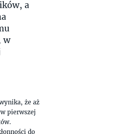
ików, a
na
omu
, w
j
wynika, że aż
 w pierwszej
tów.
kłonności do