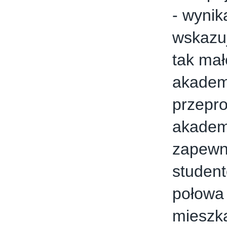
- wynik
wskazu
tak mał
akademi
przepr
akadem
zapewni
student
połowa 
mieszk