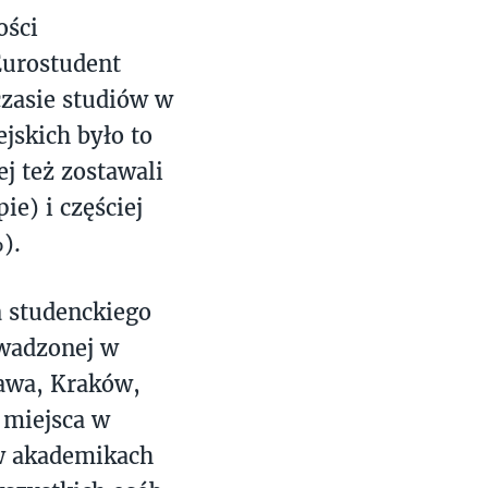
ości
Eurostudent
czasie studiów w
jskich było to
ej też zostawali
e) i częściej
).
 studenckiego
owadzonej w
awa, Kraków,
 miejsca w
 w akademikach