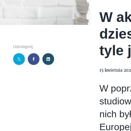
W ak
dzie
tyle 
Udostępnij
15 kwietnia 20
W popr
studiow
nich b
Europej