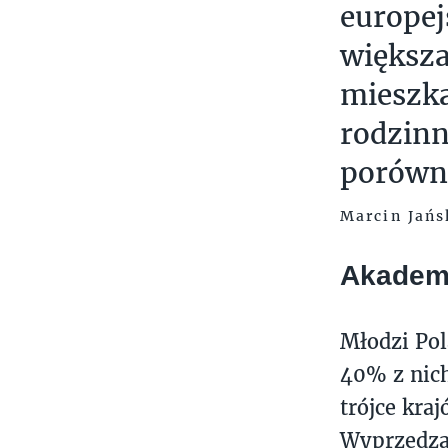
europej
większa
mieszka
rodzin
porówna
Marcin Jańs
Akademi
Młodzi Pol
40% z nich
trójce kra
Wyprzedzaj