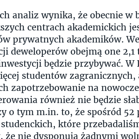
ch analiz wynika, że obecnie w
szych centrach akademickich jes
tów prywatnych akademików. W
cji deweloperów obejmą one 2,1 t
inwestycji będzie przybywać. W P
ięcej studentów zagranicznych,
ych zapotrzebowanie na nowocz
rowania również nie będzie słab
y o tym m.in. to, że spośród 52
tudenckich, które przebadaliśm
y, że nie dysponują żadnymi wo