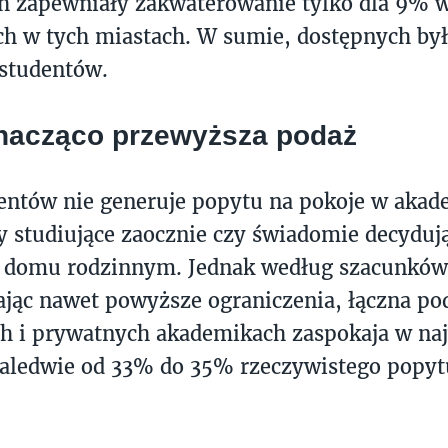
h zapewniały zakwaterowanie tylko dla 9% w
ch w tych miastach. W sumie, dostępnych był
 studentów.
nacząco przewyższa podaż
entów nie generuje popytu na pokoje w akad
y studiujące zaocznie czy świadomie decydują
w domu rodzinnym. Jednak według szacunkó
jąc nawet powyższe ograniczenia, łączna po
ch i prywatnych akademikach zaspokaja w na
aledwie od 33% do 35% rzeczywistego popyt