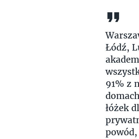
Warszaw
Łódź, L
akademi
wszystk
91% z n
domach 
łóżek d
prywatn
powód, 