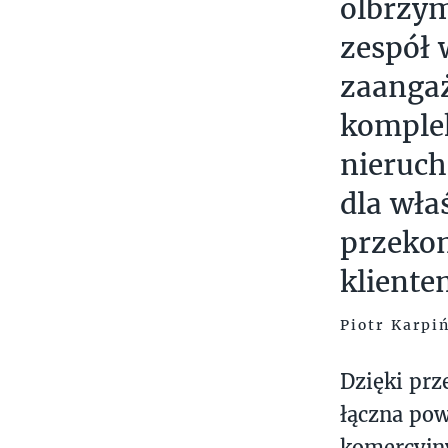
olbrzym
zespół 
zaanga
komple
nieruch
dla wła
przekon
kliente
Piotr Karpi
Dzięki prz
łączna po
komercyjny