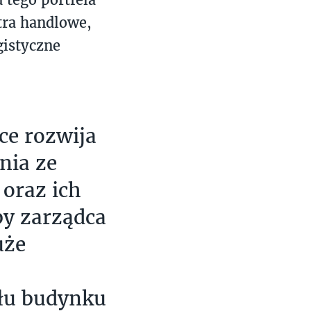
tra handlowe,
gistyczne
ce rozwija
nia ze
oraz ich
by zarządca
uże
łu budynku