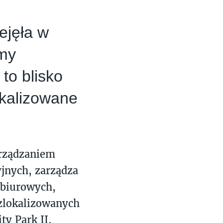
ejęła w
rmy
to blisko
kalizowane
arządzaniem
jnych, zarządza
 biurowych,
zlokalizowanych
ty Park II,