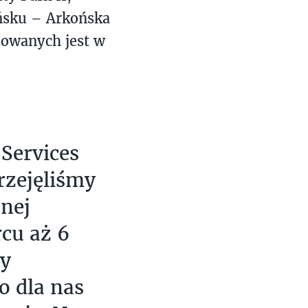
ańsku – Arkońska
zowanych jest w
 Services
rzejęliśmy
znej
cu aż 6
my
o dla nas