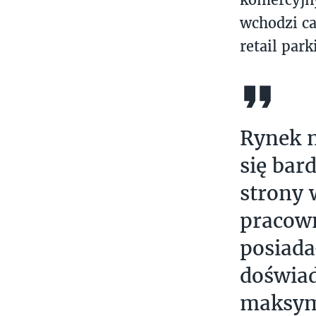
wchodzi ca
retail par
Rynek n
się bar
strony 
pracown
posiada
doświad
maksym