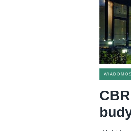
WIADOMOŚ
CBRE
budy