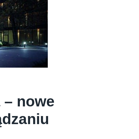
 – nowe
ądzaniu