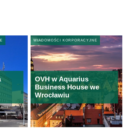
E
WIADOMOŚCI KORPORACYJNE
a
OVH w Aquarius
Business House we
E
Wrocławiu