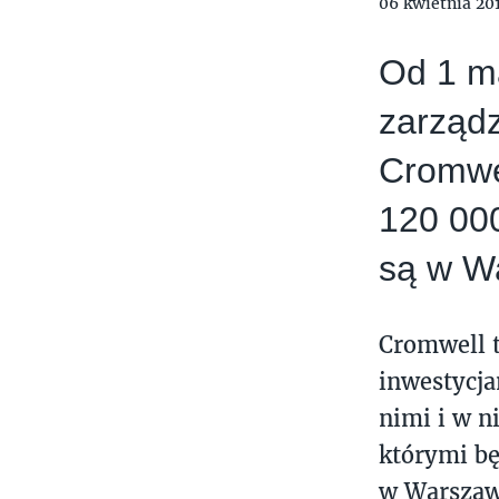
06 kwietnia 20
Od 1 m
zarząd
Cromwel
120 00
są w W
Cromwell t
inwestycja
nimi i w n
którymi b
w Warszawi