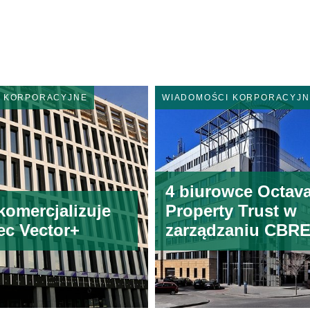
I KORPORACYJNE
WIADOMOŚCI KORPORACYJN
4 biurowce Octav
omercjalizuje
Property Trust w
ec Vector+
zarządzaniu CBR