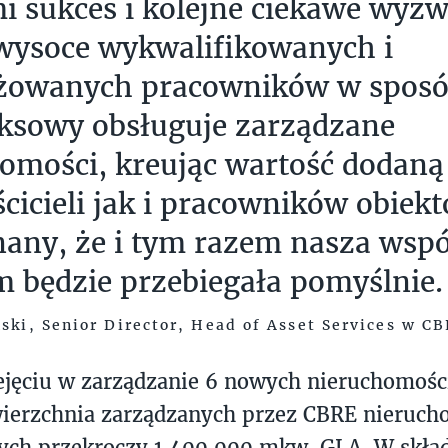
i sukces i kolejne ciekawe wyzw
wysoce wykwalifikowanych i
żowanych pracowników w spos
ksowy obsługuje zarządzane
omości, kreując wartość dodan
ścicieli jak i pracowników obiek
any, że i tym razem nasza wspó
m będzie przebiegała pomyślnie.
ński, Senior Director, Head of Asset Services w C
ejęciu w zarządzanie 6 nowych nieruchomośc
wierzchnia zarządzanych przez CBRE nieruch
ch przekroczy 1 400 000 mkw. GLA. W skład 