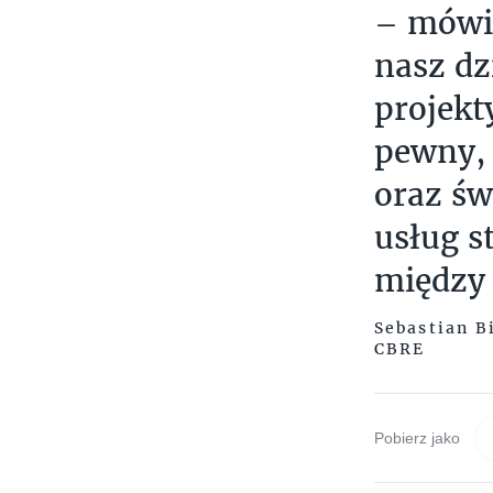
– mówi 
nasz dz
projekt
pewny, 
oraz św
usług s
między
Sebastian B
CBRE
Pobierz jako