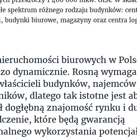
łe spektrum różnego rodzaju budynków: cen
ki, budynki biurowe, magazyny oraz centra lo
ieruchomości biurowych w Pols
dzo dynamicznie. Rosną wymaga
właścicieli budynków, najemców 
ików, dlatego tak istotne jest a
ł dogłębną znajomość rynku i d
czenie, które będą gwarancją
alnego wykorzystania potencja