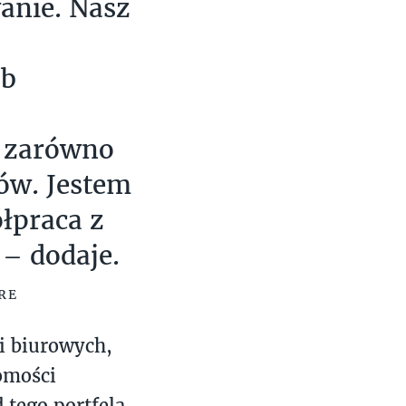
anie. Nasz
ób
ą zarówno
tów. Jestem
łpraca z
 – dodaje.
BRE
i biurowych,
omości
tego portfela