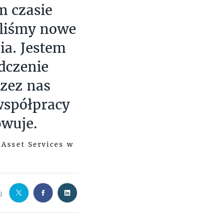
m czasie
jęliśmy nowe
ia. Jestem
dczenie
zez nas
współpracy
wuje.
 Asset Services w
j