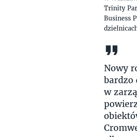
Trinity Pa
Business P
dzielnicac
Nowy ro
bardzo 
w zarzą
powierz
obiektó
Cromwel