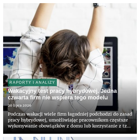
najemców wyraźnie wzrosła. Łącznie podpisano umowy
na 187,5 tys. mkw. biur, cz...
RAPORTY I ANALIZY
Wakacyjny test pracy hybrydowej. Jedna
czwarta firm nie wspiera tego modelu
20 lipca 2026
Podczas wakacji wiele firm łagodniej podchodzi do zasad
pracy hybrydowej, umożliwiając pracownikom częstsze
wykonywanie obowiązków z domu lub korzystanie z tzw.
workation. Jak wynika z raportu CBRE „Hybrydowa
układanka: dane, ludzie, przestrzeń”, stale model