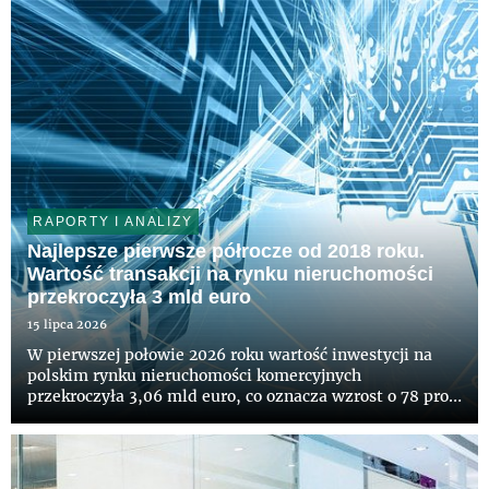
RAPORTY I ANALIZY
Najlepsze pierwsze półrocze od 2018 roku.
Wartość transakcji na rynku nieruchomości
przekroczyła 3 mld euro
15 lipca 2026
W pierwszej połowie 2026 roku wartość inwestycji na
polskim rynku nieruchomości komercyjnych
przekroczyła 3,06 mld euro, co oznacza wzrost o 78 proc.
rok do roku i najlepszy wynik dla pierwszego półrocza od
2018 roku – wynika z danych CBRE. Kapitał napływał do
wszystkich...