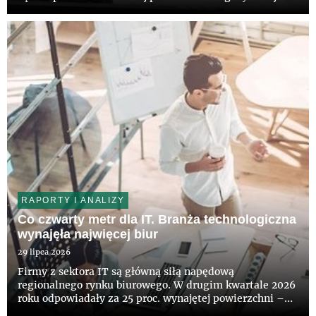
ciągu najbliższych 36 miesięcy – wynika z raportu pt.
„European Logistics Occupier Survey 2026”,
przygotowanego przez CBRE i firmę A...
RAPORTY I ANALIZY
Co czwarty metr dla IT. Branża technologiczna
wynajęła najwięcej biur
29 lipca 2026
Firmy z sektora IT są główną siłą napędową
regionalnego rynku biurowego. W drugim kwartale 2026
roku odpowiadały za 25 proc. wynajętej powierzchni –
wynika z najnowszych danych CBRE. Aktywność