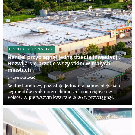
RAPORTY I ANALIZY
Handel przyciągnął jedną trzecią inwestycji.
Rozwija się przede wszystkim w małych
miastach
29 czerwca 2026
Sektor handlowy pozostaje jednym z najmocniejszych
segmentów rynku nieruchomości komercyjnych w
Polsce. W pierwszym kwartale 2026 r. przyciągnął
niemal jedną trzecią całkowitej wartości inwestycji,
osiągając wolumen blisko 320 mln euro. Najbardziej
intensywny rozwój wida...