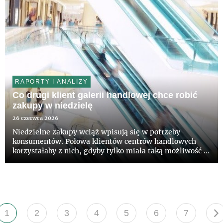
RAPORTY I ANALIZY
Co drugi klient galerii handlowej chce robić
zakupy w niedzielę
26 czerwca 2026
Niedzielne zakupy wciąż wpisują się w potrzeby
konsumentów. Połowa klientów centrów handlowych
korzystałaby z nich, gdyby tylko miała taką możliwość –
wynika z badania CBRE. Największymi zwolennikami
tego rozwiązania są osoby w wieku 35–44 lata, a także
najmłodsi klienci...
1
2
3
4
5
6
7