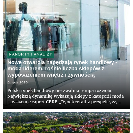
RAPORTY I ANALIZY
Nowe otwarcia napędzają rynek handlowy -
moda liderem, rośnie liczba sklepów z
wyposażeniem wnętrz i żywnością
6 lipca 2026
Polski rynek handlowy nie zwalnia tempa rozwoju.
Największą dynamikę wykazują sklepy z kategorii moda
– wskazuje raport CBRE „Rynek retail z perspektywy
najemców”. Aktywne są także branże wyposażenia
wnętrz oraz gastronomiczna, które odnotowały
najwyższy dodatni bilans o...