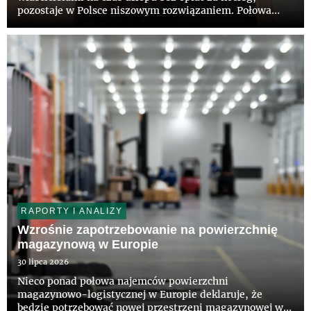
pozostaje w Polsce niszowym rozwiązaniem. Połowa
Polaków nie słyszała jeszcze o takiej możliwości, a tylko
12 proc. deklaruje zainteresowanie tym modelem –
wynika z najnowszego...
RAPORTY I ANALIZY
Wzrośnie zapotrzebowanie na powierzchnię
magazynową w Europie
30 lipca 2026
Nieco ponad połowa najemców powierzchni
magazynowo-logistycznej w Europie deklaruje, że
będzie potrzebować nowej przestrzeni magazynowej w