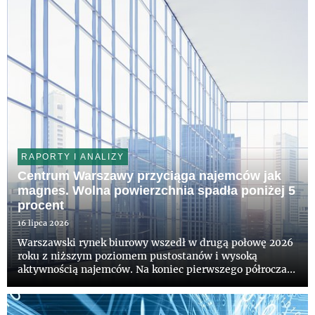
hybrydowy of...
RAPORTY I ANALIZY
Centrum Warszawy przyciąga najemców jak
magnes. Wolna powierzchnia spadła poniżej 5
procent
16 lipca 2026
Warszawski rynek biurowy wszedł w drugą połowę 2026
roku z niższym poziomem pustostanów i wysoką
aktywnością najemców. Na koniec pierwszego półrocza
wskaźnik dostępności powierzchni biurowej spadł do 8,5
proc. – wynika z najnowszych danych CBRE. Ten trend
jest jeszcze ba...