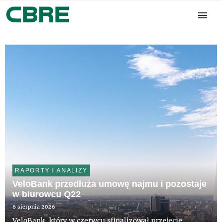
RAPORTY I ANALIZY
VeloBank przedłuża umowę najmu i pozostaje
w biurowcu Q22
6 sierpnia 2026
VeloBank, który w czerwcu sfinalizował przejęcie