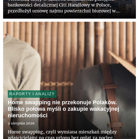
bankowości detalicznej Citi Handlowy w Polsce,
przedłużył umowę najmu powierzchni biurowej w
wieżowcu Q22 w Warszawie. Bank pozostanie w
prestiżowym budynku na kolejne lata. Właścicielowi
obiektu, funduszowi z grupy Invesc...
RAPORTY I ANALIZY
Home swapping nie przekonuje Polaków.
Blisko połowa myśli o zakupie wakacyjnej
nieruchomości
5 sierpnia 2026
Home swapping, czyli wymiana mieszkań między
właścicielami na czas urlopu bez opłat za nocleg,