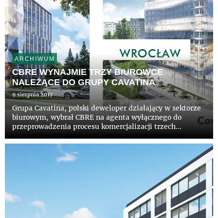
ARCHIWUM
CBRE WYNAJMIE TRZY BIUROWCE
NALEŻĄCE DO GRUPY CAVATINA
9 sierpnia 2017
Grupa Cavatina, polski deweloper działający w sektorze
biurowym, wybrał CBRE na agenta wyłącznego do
przeprowadzenia procesu komercjalizacji trzech
budynków biurowych: Tischnera Office (blisko 33 tys.
mkw) w Krakowie, Carbon Tower (ponad 19 tys. mkw) i
Diamentum Office (...