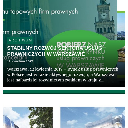
ARCHIWUM
STABILNY ROZWÓJ SEKTORA USŁUG
PRAWNICZYCH W WARSZAWIE
12 kwietnia 2017
Warszawa, 12 kwietnia 2017 - Rynek usług prawniczych
w Polsce jest w fazie aktywnego rozwoju, a Warszawa
jest najbardziej rozwiniętym rynkiem w kraju z
największą liczbą prawników. Najnowszy raport CBRE
„Legal Sector in Warsaw” (Sektor Usług Prawniczych w
Warszawie) prez...