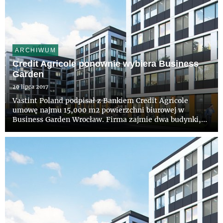
ARCHIWUM
Credit Agricole ponownie wybiera Business
Garden
20 lipca 2017
Vastint Poland podpisał z Bankiem Credit Agricole
umowę najmu 15,000 m2 powierzchni biurowej w
Business Garden Wrocław. Firma zajmie dwa budynki,
które powstaną w ramach planowanego drugiego etapu
inwestycji. Nowa lokalizacja będzie główną siedzibą
banku Credit Agricole ...