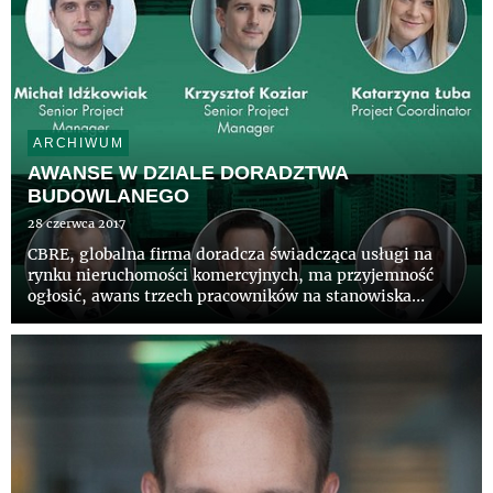
ARCHIWUM
AWANSE W DZIALE DORADZTWA
BUDOWLANEGO
28 czerwca 2017
CBRE, globalna firma doradcza świadcząca usługi na
rynku nieruchomości komercyjnych, ma przyjemność
ogłosić, awans trzech pracowników na stanowiska
Associate Director: Iwony Pasik, Leszka Pawłowskiego
oraz Jana Przeniosło, a także dwóch pracowników na
stanowisko Director...