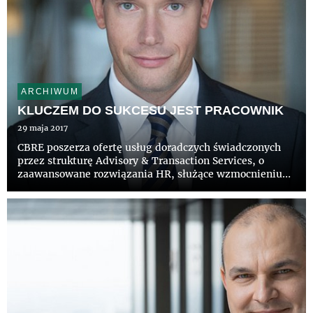
ARCHIWUM
KLUCZEM DO SUKCESU JEST PRACOWNIK
29 maja 2017
CBRE poszerza ofertę usług doradczych świadczonych
przez strukturę Advisory & Transaction Services, o
zaawansowane rozwiązania HR, służące wzmocnieniu
poziomu konkurencyjnościi bezpieczeństwa klientów w
obszarze dostępu do zasobów ludzkich. Do grona
ekspertów dołączy...