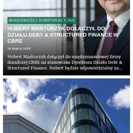
WIADOMOŚCI KORPORACYJNE
HUBERT MAŃTURZYK DOŁĄCZYŁ DO
DZIAŁU DEBT & STRUCTURED FINANCE W
CBRE
19 marca 2018
Hubert Mańturzyk dołączył do międzynarodowej firmy
doradczej CBRE na stanowisko Dyrektora Działu Debt &
Structured Finance. Hubert będzie odpowiedzialny za
rozwój linii usług dedykowanych deweloperom oraz
inwestorom w zakresie pozyskiwania finansowania
zewnętrznego n...