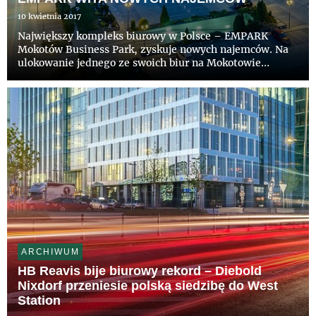
10 kwietnia 2017
Największy kompleks biurowy w Polsce – EMPARK
Mokotów Business Park, zyskuje nowych najemców. Na
ulokowanie jednego ze swoich biur na Mokotowie
zdecydowali się: Getin Bank wynajmując blisko 1300 m
kw., Wydawnictwo Rolnicze – blisko 500 m kw. oraz
Polskie Wydawnictwo Gosp...
ARCHIWUM
HB Reavis bije biurowy rekord – Diebold
Nixdorf przeniesie polską siedzibę do West
Station