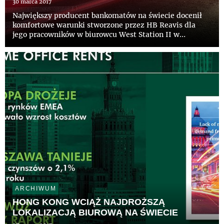
30 marca 2017
Największy producent bankomatów na świecie docenił
komfortowe warunki stworzone przez HB Reavis dla
jego pracowników w biurowcu West Station II w
Warszawie. Polski oddział firmy Diebold Nixdorf
przeprowadzi się do niego już jesienią, zajmując blisko
jedną trzecią budynku...
ARCHIWUM
HONG KONG WCIĄŻ NAJDROŻSZĄ
LOKALIZACJĄ BIUROWĄ NA ŚWIECIE