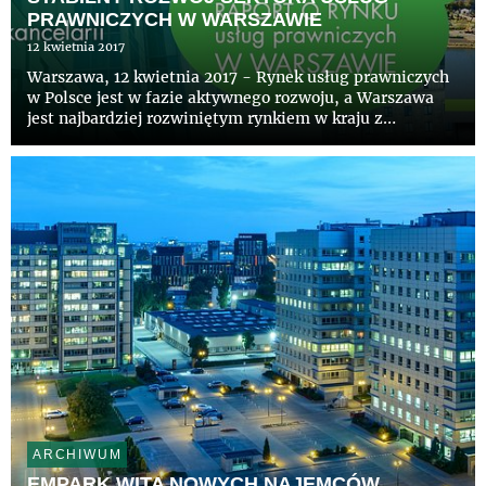
PRAWNICZYCH W WARSZAWIE
12 kwietnia 2017
Warszawa, 12 kwietnia 2017 - Rynek usług prawniczych
w Polsce jest w fazie aktywnego rozwoju, a Warszawa
jest najbardziej rozwiniętym rynkiem w kraju z
największą liczbą prawników. Najnowszy raport CBRE
„Legal Sector in Warsaw” (Sektor Usług Prawniczych w
Warszawie) prez...
ARCHIWUM
EMPARK WITA NOWYCH NAJEMCÓW