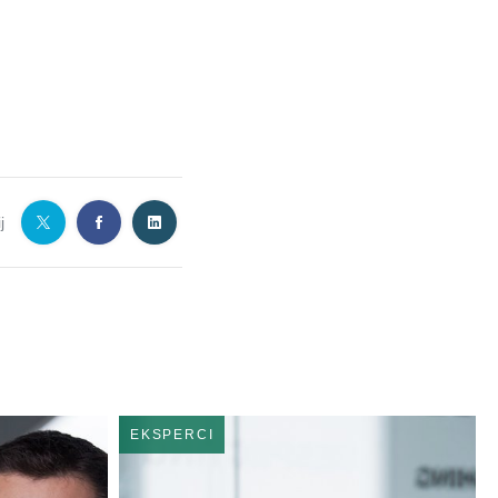
j
EKSPERCI