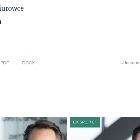
biurowce
m
Udostępni
PDF
DOCX
EKSPERCI