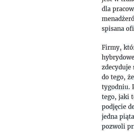
dla pracow
menadżeró
spisana ofi
Firmy, któ
hybrydowej
zdecyduje 
do tego, ż
tygodniu. 
tego, jaki
podjęcie d
jedna piąt
pozwoli p