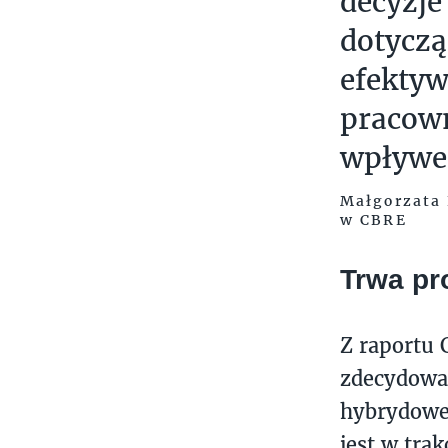
decyzje
dotyczą
efektyw
pracown
wpływe
Małgorzata 
w CBRE
Trwa pr
Z raportu 
zdecydowan
hybrydoweg
jest w tra