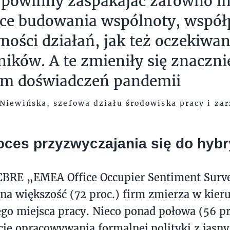
 powinny zaspakajać zarówno in
ce budowania wspólnoty, współp
ności działań, jak też oczekiwan
ików. A te zmieniły się znaczni
m doświadczeń pandemii
Niewińska, szefowa działu środowiska pracy i za
oces przyzwyczajania się do hyb
CBRE „EMEA Office Occupier Sentiment Surv
a większość (72 proc.) firm zmierza w kier
o miejsca pracy. Nieco ponad połowa (56 pro
kcie opracowywania formalnej polityki z jas