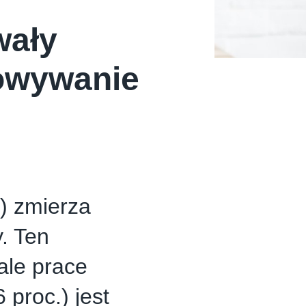
wały
owywanie
) zmierza
. Ten
ale prace
 proc.) jest