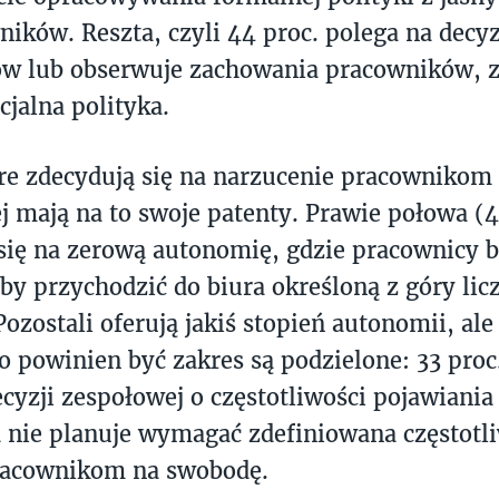
ników. Reszta, czyli 44 proc. polega na decy
w lub obserwuje zachowania pracowników, z
cjalna polityka.
re zdecydują się na narzucenie pracownikom
 mają na to swoje patenty. Prawie połowa (4
się na zerową autonomię, gdzie pracownicy 
eby przychodzić do biura określoną z góry lic
Pozostali oferują jakiś stopień autonomii, ale
 to powinien być zakres są podzielone: 33 proc
ecyzji zespołowej o częstotliwości pojawiania 
a nie planuje wymagać zdefiniowana częstotli
racownikom na swobodę.