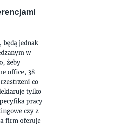
erencjami
, będą jednak
pędzanym w
o, żeby
e office, 38
rzestrzeni co
eklaruje tylko
specyfika pracy
tingowe czy z
a firm oferuje