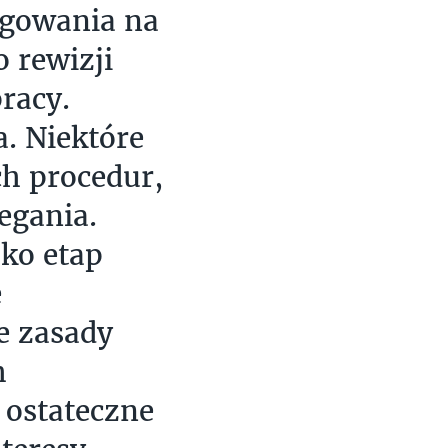
agowania na
o rewizji
racy.
. Niektóre
ch procedur,
egania.
ako etap
e
e zasady
h
 ostateczne