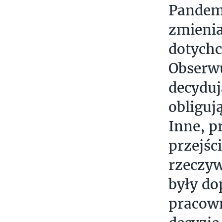
Pandemi
zmienia
dotychc
Obserwu
decyduj
obliguj
Inne, p
przejśc
rzeczyw
były do
pracown