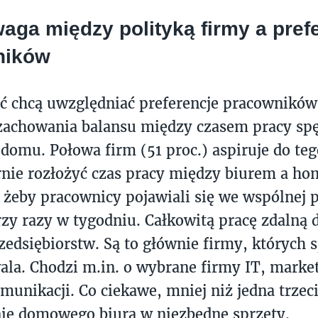
ga między polityką firmy a pref
ników
ć chcą uwzględniać preferencje pracowników
 zachowania balansu między czasem pracy s
 domu. Połowa firm (51 proc.) aspiruje do teg
ie rozłożyć czas pracy między biurem a hom
, żeby pracownicy pojawiali się we wspólnej p
rzy razy w tygodniu. Całkowitą pracę zdalną d
rzedsiębiorstw. Są to głównie firmy, których 
ala. Chodzi m.in. o wybrane firmy IT, marke
munikacji. Co ciekawe, mniej niż jedna trzeci
ie domowego biura w niezbędne sprzęty.