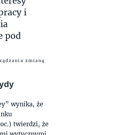
teresy
racy i
ia
e pod
rządzania zmianą
rydy
ey” wynika, że
unku
c.) twierdzi, że
nymi wytycznymi