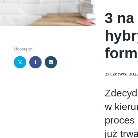
3 na
hybr
form
Udostępnij
21 czerwca 202
Zdecydo
w kieru
proces 
już trw