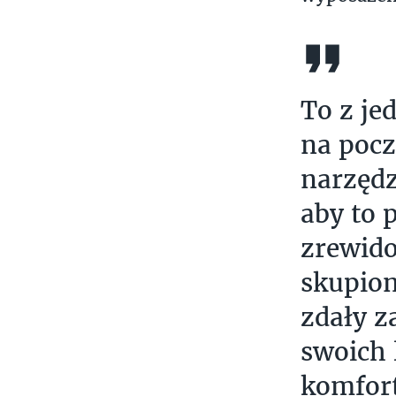
To z je
na pocz
narzędz
aby to 
zrewido
skupion
zdały z
swoich 
komfor