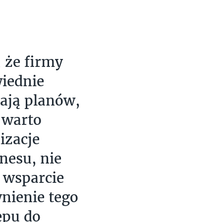
 że firmy
iednie
mają planów,
 warto
izacje
nesu, nie
 wsparcie
nienie tego
ępu do