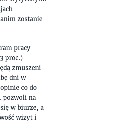
zjach
anim zostanie
 ram pracy
3 proc.)
będą zmuszeni
zbę dni w
 opinie co do
. pozwoli na
się w biurze, a
wość wizyt i