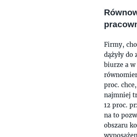
Równowa
pracow
Firmy, cho
dążyły do
biurze a w
równomiern
proc. chce
najmniej t
12 proc. p
na to pozw
obszaru ko
wyposażen