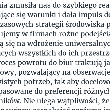
a zmusiła nas do szybkiego re
jące się warunki i dała impuls d
zasowych strategii środowiska p
jemy w firmach rożne podejścia
ą się na wdrożenie uniwersalny
ących wszystkich do ich przestrz
roces powrotu do biur traktują j
iowy, pozwalający na obserwacj
istych potrzeb, tak aby docelow
pasowane do preferencji różnyc
ików. Nie ulega wątpliwości, że