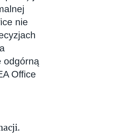
malnej
ice nie
ecyzjach
a
e odgórną
EA Office
acji.