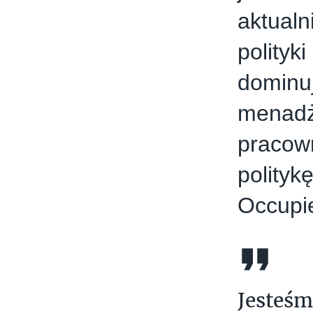
aktualn
polityk
dominuj
menadż
pracown
polityk
Occupie
Jesteśm