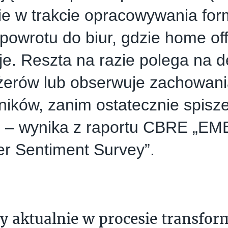
ie w trakcie opracowywania for
i powrotu do biur, gdzie home off
e. Reszta na razie polega na d
erów lub obserwuje zachowani
ików, zanim ostatecznie spisz
ę – wynika z raportu CBRE „EM
r Sentiment Survey”.
y aktualnie w procesie transform