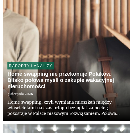
obiektu, funduszowi z grupy Invesc...
RAPORTY I ANALIZY
Home swapping nie przekonuje Polaków.
Blisko połowa myśli o zakupie wakacyjnej
nieruchomości
5 sierpnia 2026
Home swapping, czyli wymiana mieszkań między
właścicielami na czas urlopu bez opłat za nocleg,
pozostaje w Polsce niszowym rozwiązaniem. Połowa
Polaków nie słyszała jeszcze o takiej możliwości, a tylko
12 proc. deklaruje zainteresowanie tym modelem –
wynika z najnowszego...