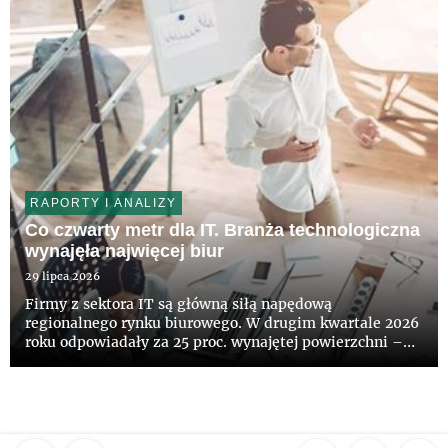
RAPORTY I ANALIZY
Co czwarty metr dla IT. Branża technologiczna
wynajęła najwięcej biur
29 lipca 2026
Firmy z sektora IT są główną siłą napędową
regionalnego rynku biurowego. W drugim kwartale 2026
roku odpowiadały za 25 proc. wynajętej powierzchni –
wynika z najnowszych danych CBRE. Aktywność
najemców wyraźnie wzrosła. Łącznie podpisano umowy
na 187,5 tys. mkw. biur, cz...