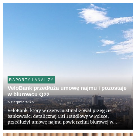
RAPORTY I ANALIZY
VeloBank przedłuża umowę najmu i pozostaje
w biurowcu Q22
6 sierpnia 2026
VeloBank, który w czerwcu sfinalizował przejęcie
bankowości detalicznej Citi Handlowy w Polsce,
przedłużył umowę najmu powierzchni biurowej w
wieżowcu Q22 w Warszawie. Bank pozostanie w
prestiżowym budynku na kolejne lata. Właścicielowi