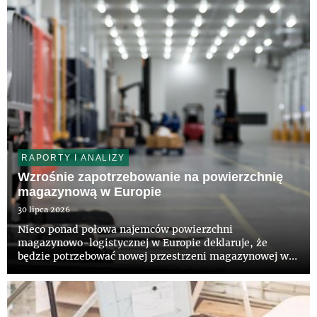
RAPORTY I ANALIZY
Wzrośnie zapotrzebowanie na powierzchnię
magazynową w Europie
30 lipca 2026
Nieco ponad połowa najemców powierzchni
magazynowo-logistycznej w Europie deklaruje, że
będzie potrzebować nowej przestrzeni magazynowej w
ciągu najbliższych 36 miesięcy – wynika z raportu pt.
„European Logistics Occupier Survey 2026”,
przygotowanego przez CBRE i firmę A...