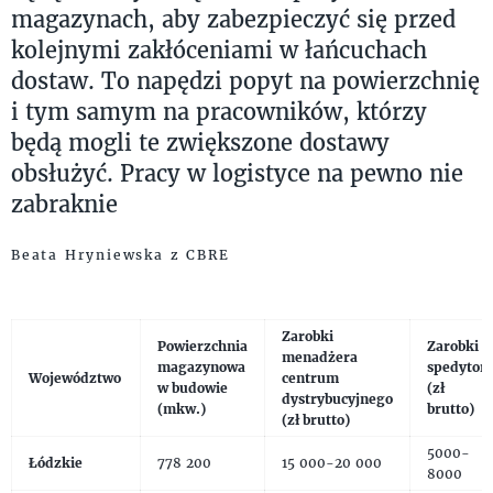
magazynach, aby zabezpieczyć się przed
kolejnymi zakłóceniami w łańcuchach
dostaw. To napędzi popyt na powierzchnię
i tym samym na pracowników, którzy
będą mogli te zwiększone dostawy
obsłużyć. Pracy w logistyce na pewno nie
zabraknie
Beata Hryniewska z CBRE
Zarobki
Powierzchnia
Zarobki
menadżera
magazynowa
spedytor
Województwo
centrum
w budowie
(zł
dystrybucyjnego
(mkw.)
brutto)
(zł brutto)
5000-
Łódzkie
778 200
15 000-20 000
8000