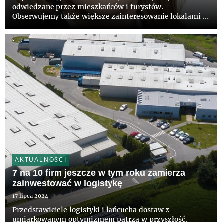
odwiedzane przez mieszkańców i turystów.
Obserwujemy także większe zainteresowanie lokalami w
takich miejscach wśród potencjalnych najemców,
którymi są często duże i luksusowe marki. Na drodze do
szybszego rozwoju ulic handlo...
AKTUALNOŚCI
7 na 10 firm jeszcze w tym roku zamierza
zainwestować w logistykę
17 lipca 2024
Przedstawiciele logistyki i łańcucha dostaw z
umiarkowanym optymizmem patrzą w przyszłość.