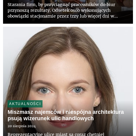
Starania firm, by przyciągnąć pracowników do biur
przynoszą rezultaty. Odsetek osób wykonujących
obowiązki stacjonarnie przez trzy lub więcej dni w
tygodniu wzrósł w europejskich firmach z 37 proc. do 43
proc. w ciągu roku – wskazuje raport CBRE „European
Office Occupier...
AKTUALNOŚCI
Miszmasz najemców i niespójna architektura
psują wizerunek ulic handlowych
20 sierpnia 2024
Reprezentacyjne ulice miast są coraz chętniej