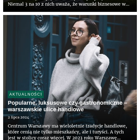
Niemal 3 na 10 z nich uważa, że warunki biznesowe w
najbliższych miesiącach będą korzystniejsze niż w
minionym roku, podobna liczba nie spodziewa się zmian
– wynika z raportu Confi...
AKTUALNOŚCI
Popularne, luksusowe czy gastronomiczne –
warszawskie ulice handlowe
2 lipca 2024
Centrum Warszawy ma wieloletnie tradycje handlowe,
które cenią nie tylko mieszkańcy, ale i turyści. A tych
jest w stolicy coraz więcej. W 2023 roku Warszawę