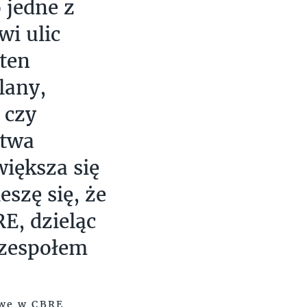
 jedne z
wi ulic
ten
lany,
 czy
stwa
iększa się
eszę się, że
E, dzieląc
 zespołem
owe w CBRE