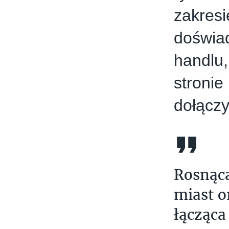
zakresi
doświa
handlu,
stronie
dołącz
Rosnąc
miast o
łącząca