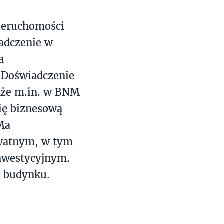
nieruchomości
adczenie w
a
. Doświadczenie
kże m.in. w BNM
nię biznesową
Ma
ywatnym, w tym
nwestycyjnym.
a budynku.
,