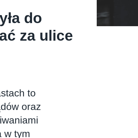
yła do
ć za ulice
stach to
ądów oraz
kiwaniami
a w tym