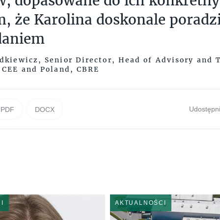
w, dopasowane do ich konkretny
 że Karolina doskonale poradzi
daniem
dkiewicz, Senior Director, Head of Advisory and 
r CEE and Poland, CBRE
Udostępni
PDF
DOCX
I
AKTUALNOŚCI