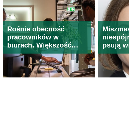
Rośnie obecność
Miszmas
pracowników w
niespój
biurach. Większość
psują w
pracuje tak 2-3 dni w
handlo
tygodniu
Powered by