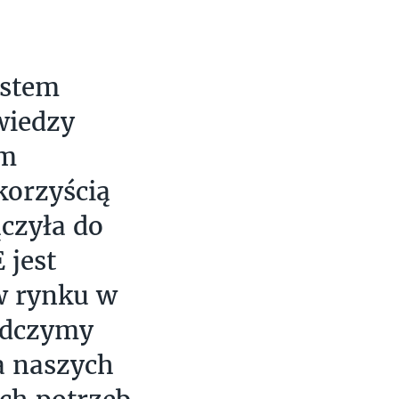
estem
wiedzy
em
korzyścią
ączyła do
 jest
ów rynku w
adczymy
a naszych