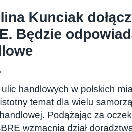
lina Kunciak dołącz
. Będzie odpowiada
dlowe
4
ulic handlowych w polskich mia
istotny temat dla wielu samorz
 handlowej. Podążając za ocze
CBRE wzmacnia dział doradztw