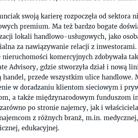
unciak swoją karierę rozpoczęła od sektora 
owych premium. Ma też bardzo bogate doświ
zacji lokali handlowo-usługowych, jako osob
alna za nawiązywanie relacji z inwestorami
e nieruchomości komercyjnych zdobywała ta
ate Advisory, gdzie stworzyła dział i nową li
 handel, przede wszystkim ulice handlowe. 
enie w doradzaniu klientom sieciowym i pr
om, a także międzynarodowym funduszom i
zarówno po stronie najemcy, jak i właściciel
najemcom z różnych branż, m.in. medycznej
cznej, edukacyjnej.