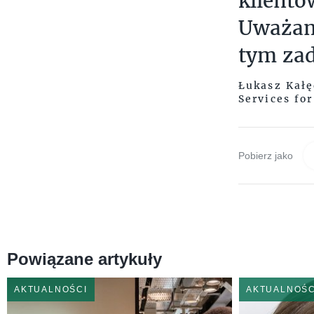
klientó
Uważam,
tym za
Łukasz Kałę
Services fo
Pobierz jako
Powiązane artykuły
AKTUALNOŚCI
AKTUALNOŚC