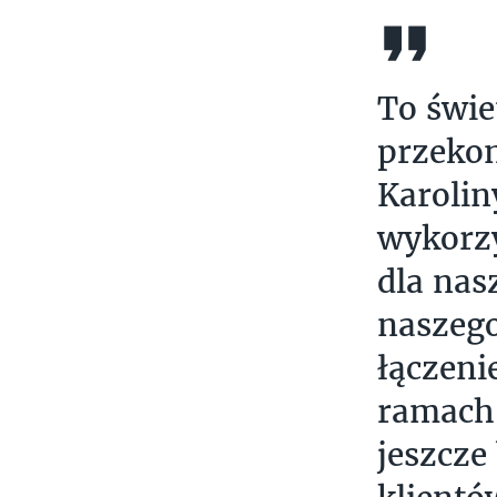
To świe
przekon
Karoli
wykorzy
dla nas
naszego
łączeni
ramach 
jeszcze