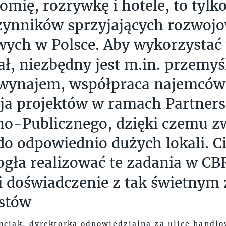
omię, rozrywkę i hotele, to tylko
zynników sprzyjających rozwojo
ych w Polsce. Aby wykorzystać 
ał, niezbędny jest m.in. przemyś
 wynajem, współpraca najemców
cja projektów w ramach Partner
o-Publicznego, dzięki czemu zw
do odpowiednio dużych lokali. Ci
gła realizować te zadania w CBR
i doświadczenie z tak świetnym
istów
nciak, dyrektorka odpowiedzialna za ulice handl