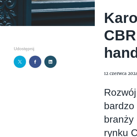
Karo
CBRE
han
Udostępnij
12 czerwca 202
Rozwój 
bardzo 
branży
rynku 