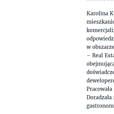
Karolina K
mieszkani
komercjali
odpowiedzi
w obszarz
– Real Est
obejmującą
doświadcz
deweloper
Pracowała 
Doradzała 
gastronomi