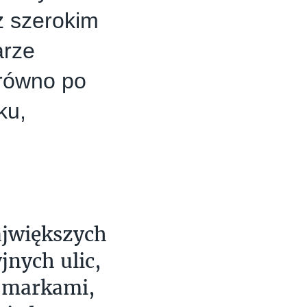
z szerokim
arze
arówno po
ku,
ajwiększych
jnych ulic,
i markami,