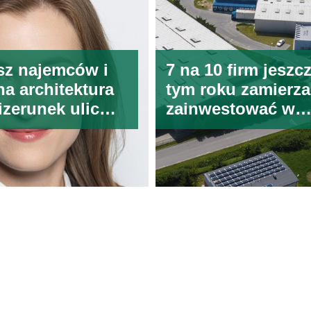
z najemców i
7 na 10 firm jeszc
na architektura
tym roku zamierza
izerunek ulic
zainwestować w
wych
logistykę
Polityka prywatności