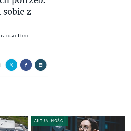
ch potrzeb.
 sobie z
Transaction
j
AKTUALNOŚCI