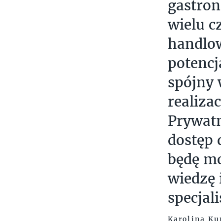
gastron
wielu c
handlow
potencj
spójny
realiza
Prywatn
dostęp 
będę mo
wiedzę 
specjal
Karolina Ku