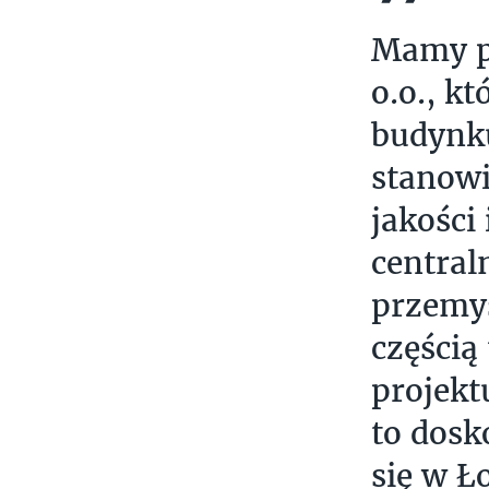
Mamy pr
o.o., k
budynk
stanowi
jakości
central
przemyś
częścią
projekt
to dosk
się w Ł