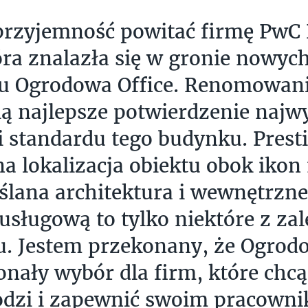
zyjemność powitać firmę PwC P
tóra znalazła się w gronie nowy
u Ogrodowa Office. Renomowan
ą najlepsze potwierdzenie najw
 i standardu tego budynku. Prest
na lokalizacja obiektu obok ikon
lana architektura i wewnętrzne
 usługową to tylko niektóre z zal
u. Jestem przekonany, że Ogrod
onały wybór dla firm, które chcą
odzi i zapewnić swoim pracown