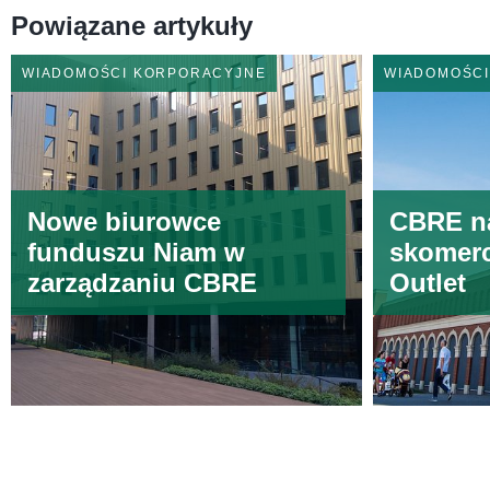
Powiązane artykuły
WIADOMOŚCI KORPORACYJNE
WIADOMOŚC
Nowe biurowce
CBRE n
funduszu Niam w
skomerc
zarządzaniu CBRE
Outlet