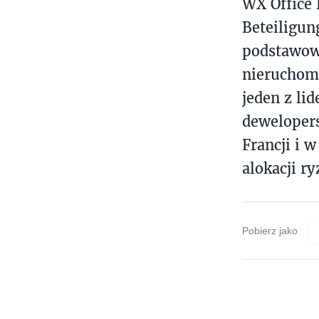
WX Office 
Beteiligun
podstawowa
nieruchomo
jeden z li
dewelopers
Francji i 
alokacji ry
Pobierz jako