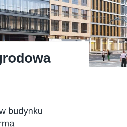
grodowa
 w budynku
irma