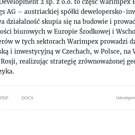
Development 2 sp. z o.o. to część Warimpex 
gs AG – austriackiej spółki dewelopersko-inw
 działalność skupia się na budowie i prowad
ści biurowych w Europie Środkowej i Wschod
derów w tych sektorach Warimpex prowadzi dz
ką i inwestycyjną w Czechach, w Polsce, na
w Rosji, realizując strategię zrównoważonej ge
zyka.
Udostępni
PDF
DOCX