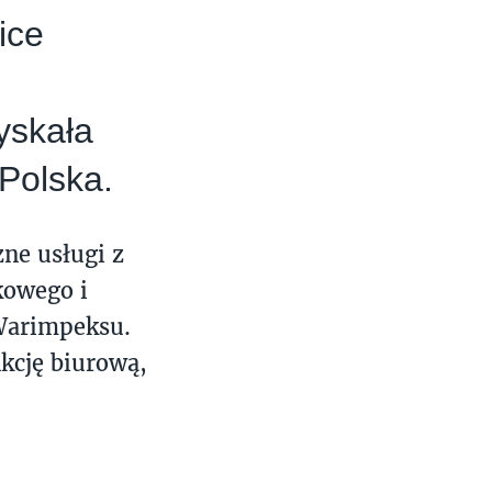
ice
yskała
Polska.
zne usługi z
kowego i
Warimpeksu.
kcję biurową,