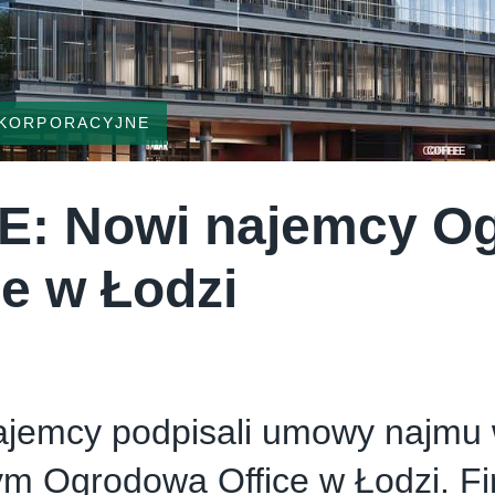
 KORPORACYJNE
E: Nowi najemcy O
ce w Łodzi
ajemcy podpisali umowy najmu
ym Ogrodowa Office w Łodzi. F