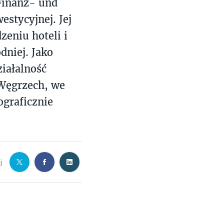
Finanz- und
estycyjnej. Jej
zeniu hoteli i
niej. Jako
iałalność
 Węgrzech, we
ograficznie
j