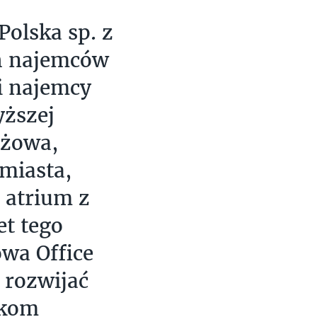
olska sp. z
ch najemców
i najemcy
yższej
iżowa,
 miasta,
 atrium z
et tego
owa Office
 rozwijać
ikom