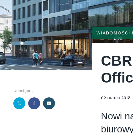
WIADOMOŚCI
CBR
Offi
Udostępnij
02 marca 2018
Nowi n
biurow