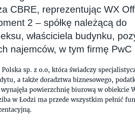
za CBRE, reprezentując WX Off
pment 2 – spółkę należącą do
ksu, właściciela budynku, poz
ch najemców, w tym firmę PwC 
Polska sp. z o.o, która świadczy specjalistyc
dytu, a także doradztwa biznesowego, podat
 wynajęła powierzchnię biurową w obiekcie 
iba w Łodzi ma przede wszystkim pełnić fun
zentacyjną.