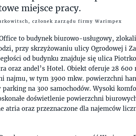
owe miejsce pracy.
urkowitsch, członek zarządu firmy Warimpex
Office to budynek biurowo-usługowy, zloka
dzi, przy skrzyżowaniu ulicy Ogrodowej i Z
dległości od budynku znajduje się ulica Piotrk
a oraz andel’s Hotel. Obiekt oferuje 28 600
ni najmu, w tym 3900 mkw. powierzchni han
 parking na 300 samochodów. Wysoki komfo
skonałe doświetlenie powierzchni biurowyc
 atria oraz przeznaczone dla najemców liczn