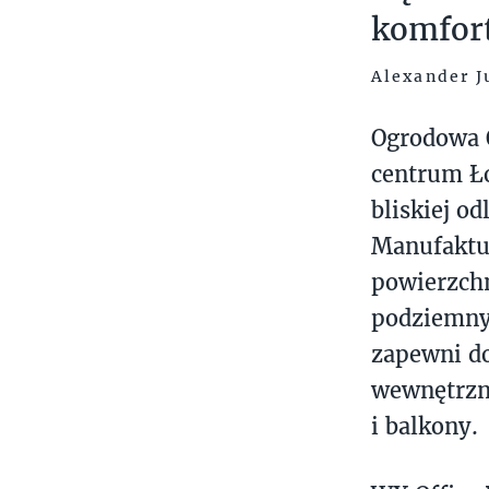
komfort
Alexander J
Ogrodowa 
centrum Ło
bliskiej o
Manufaktur
powierzch
podziemny
zapewni do
wewnętrzne
i balkony.