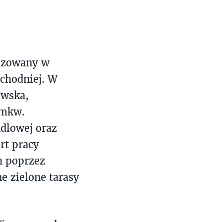
lizowany w
achodniej. W
owska,
 mkw.
dlowej oraz
rt pracy
h poprzez
e zielone tarasy