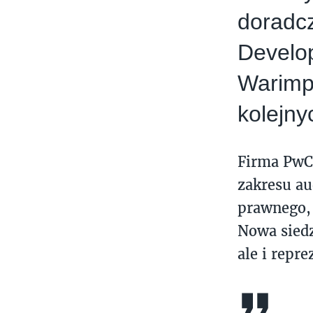
doradc
Develo
Warimpe
kolejny
Firma PwC 
zakresu au
prawnego,
Nowa siedz
ale i repre