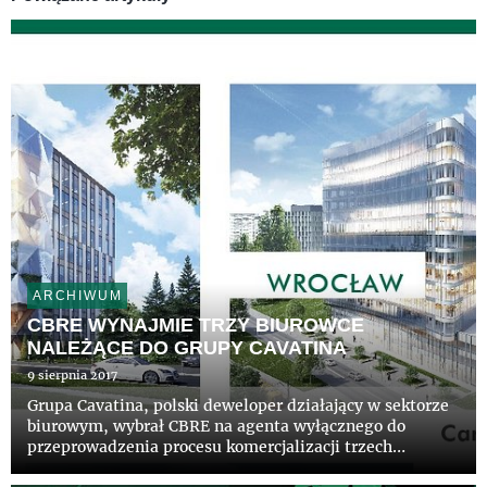
ARCHIWUM
CBRE WYNAJMIE TRZY BIUROWCE
NALEŻĄCE DO GRUPY CAVATINA
9 sierpnia 2017
Grupa Cavatina, polski deweloper działający w sektorze
biurowym, wybrał CBRE na agenta wyłącznego do
przeprowadzenia procesu komercjalizacji trzech
budynków biurowych: Tischnera Office (blisko 33 tys.