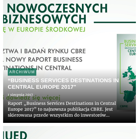
...
ARCHIWUM
“BUSINESS SERVICES DESTINATIONS IN
CENTRAL EUROPE 2017"
1 sierpnia 2017
Raport „Business Services Destinations in Central
Europe 2017” to najnowsza publikacja CBRE. Jest
skierowana przede wszystkim do inwestorów
zagranicznych, a jej celem jest kompleksowa
charakterystyka sektora BSS w regionie Europy
Środkowej wraz z omówieniem sytuacji społ...