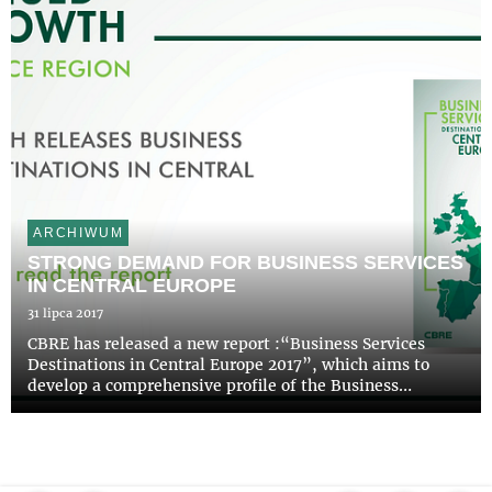
ARCHIWUM
STRONG DEMAND FOR BUSINESS SERVICES
IN CENTRAL EUROPE
31 lipca 2017
CBRE has released a new report :“Business Services
Destinations in Central Europe 2017”, which aims to
develop a comprehensive profile of the Business
Services Sector in Central Europe with an outline of
economic situation, investment incentives, the labour
market and of...