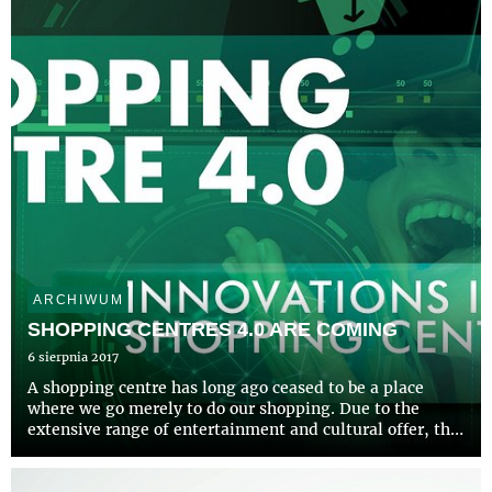
mkw) w Krakowie, Carbon Tower (ponad 19 tys. mkw) i
Diamentum Office (...
ARCHIWUM
SHOPPING CENTRES 4.0 ARE COMING
6 sierpnia 2017
A shopping centre has long ago ceased to be a place
where we go merely to do our shopping. Due to the
extensive range of entertainment and cultural offer, the
shopping centre became an important hub of social life.
All these elements are supposed to create an experience