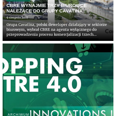
CBRE WYNAJMIE TRZY BIUROWCE
NALEŻĄCE DO GRUPY CAVATINA
9 sierpnia 2017
Grupa Cavatina, polski deweloper działający w sektorze
biurowym, wybrał CBRE na agenta wyłącznego do
przeprowadzenia procesu komercjalizacji trzech
budynków biurowych: Tischnera Office (blisko 33 tys.
mkw) w Krakowie, Carbon Tower (ponad 19 tys. mkw) i
Diamentum Office (...
ARCHIWUM