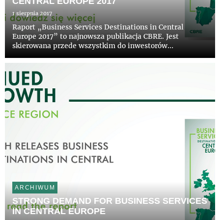
CENTRAL EUROPE 2017"
1 sierpnia 2017
Raport „Business Services Destinations in Central
Europe 2017” to najnowsza publikacja CBRE. Jest
skierowana przede wszystkim do inwestorów
zagranicznych, a jej celem jest kompleksowa
charakterystyka sektora BSS w regionie Europy
Środkowej wraz z omówieniem sytuacji społ...
ARCHIWUM
STRONG DEMAND FOR BUSINESS SERVICES
IN CENTRAL EUROPE