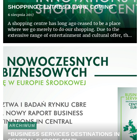
SHOPPING CENTRES 4.0 ARE COMING
6 sierpnia 2017
A shopping centre has long ago ceased to be a place
where we go merely to do our shopping. Due to the
extensive range of entertainment and cultural offer, the
shopping centre became an important hub of social life.
All these elements are supposed to create an experience
...
ARCHIWUM
“BUSINESS SERVICES DESTINATIONS IN