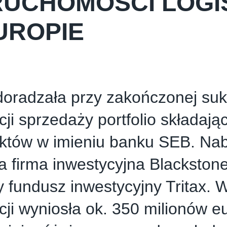
RUCHOMOŚCI LOG
UROPIE
oradzała przy zakończonej su
cji sprzedaży portfolio składają
ektów w imieniu banku SEB. Na
a firma inwestycyjna Blackston
 fundusz inwestycyjny Tritax. 
cji wyniosła ok. 350 milionów eu