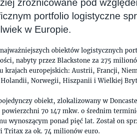
dziej zróżnicowane pod względ
icznym portfolio logistyczne s
lwiek w Europie.
 najważniejszych obiektów logistycznych port
ści, nabyty przez Blackstone za 275 milionó
u krajach europejskich: Austrii, Francji, Nie
Holandii, Norwegii, Hiszpanii i Wielkiej Bryt
pojedynczy obiekt, zlokalizowany w Doncaster
 powierzchni 70 147 mkw. o średnim termini
u wynoszącym ponad pięć lat. Został on sp
 Tritax za ok. 74 milionów euro.