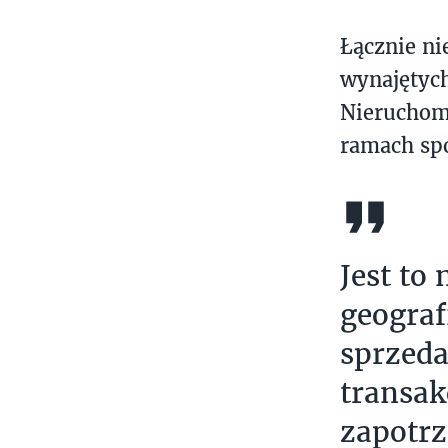
Łącznie ni
wynajętych
Nieruchomo
ramach spó
Jest to
geograf
sprzeda
transak
zapotrz