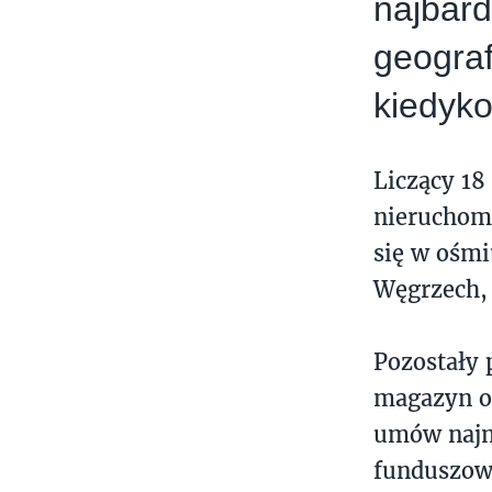
najbar
geograf
kiedyko
Liczący 18
nieruchomo
się w ośmi
Węgrzech, 
Pozostały 
magazyn o
umów najm
funduszowi