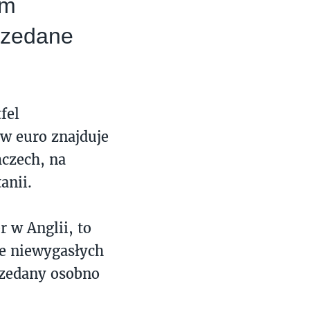
em
przedane
fel
w euro znajduje
mczech, na
anii.
 w Anglii, to
e niewygasłych
rzedany osobno