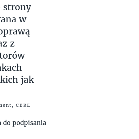
 strony
wana w
poprawą
az z
storów
nkach
kich jak
a
tment, CBRE
h do podpisania