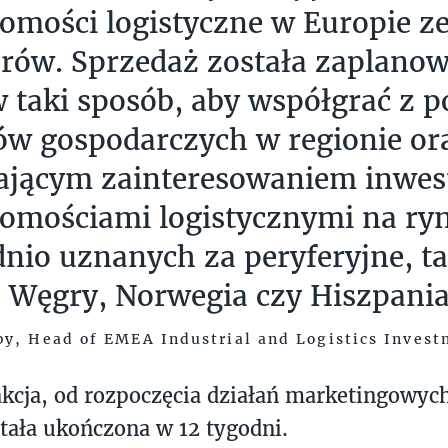
omości logistyczne w Europie ze
rów. Sprzedaż została zaplano
w taki sposób, aby współgrać z 
ów gospodarczych w regionie or
ającym zainteresowaniem inwe
omościami logistycznymi na ry
nio uznanych za peryferyjne, ta
, Węgry, Norwegia czy Hiszpani
y, Head of EMEA Industrial and Logistics Inves
akcja, od rozpoczęcia działań marketingowyc
ała ukończona w 12 tygodni.