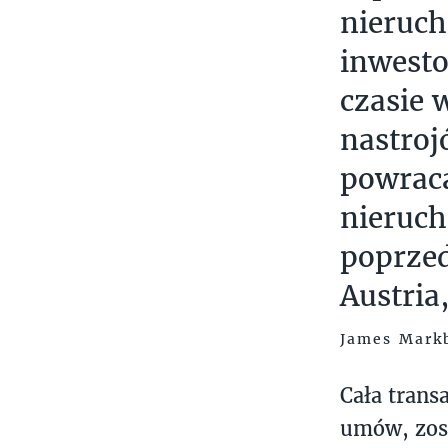
nieruch
inwesto
czasie 
nastroj
powrac
nieruch
poprzed
Austria
James Markb
Cała trans
umów, zost