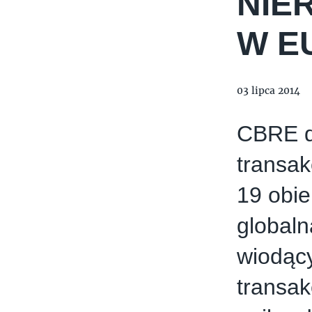
NIE
W E
03 lipca 2014
CBRE d
transak
19 obi
globaln
wiodący
transak