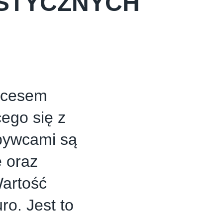
ISTYCZNYCH
kcesem
cego się z
bywcami są
e oraz
Wartość
ro. Jest to