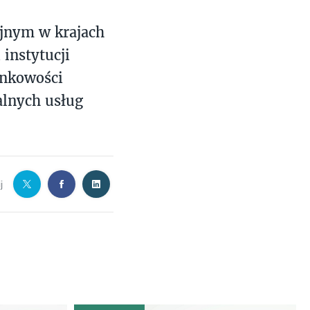
jnym w krajach
instytucji
ankowości
alnych usług
j