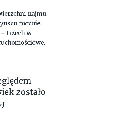
wierzchni najmu
ynszu rocznie.
 – trzech w
eruchomościowe.
względem
iek zostało
tą