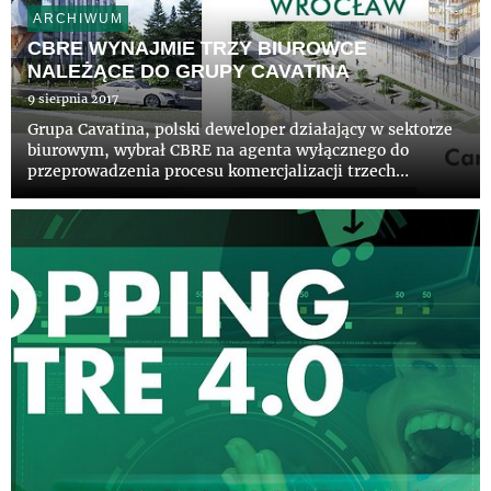
ARCHIWUM
CBRE WYNAJMIE TRZY BIUROWCE
NALEŻĄCE DO GRUPY CAVATINA
9 sierpnia 2017
Grupa Cavatina, polski deweloper działający w sektorze
biurowym, wybrał CBRE na agenta wyłącznego do
przeprowadzenia procesu komercjalizacji trzech
budynków biurowych: Tischnera Office (blisko 33 tys.
mkw) w Krakowie, Carbon Tower (ponad 19 tys. mkw) i
Diamentum Office (...