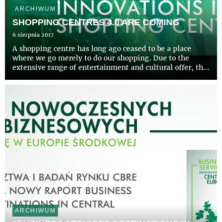
ARCHIWUM
SHOPPING CENTRES 4.0 ARE COMING
6 sierpnia 2017
A shopping centre has long ago ceased to be a place
where we go merely to do our shopping. Due to the
extensive range of entertainment and cultural offer, the
shopping centre became an important hub of social life.
All these elements are supposed to create an experience
...
ARCHIWUM