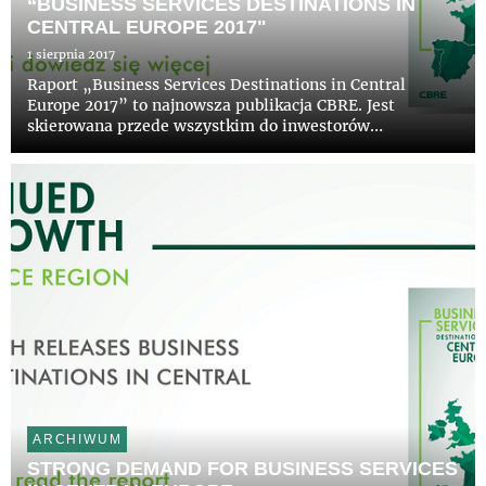
“BUSINESS SERVICES DESTINATIONS IN
CENTRAL EUROPE 2017"
1 sierpnia 2017
Raport „Business Services Destinations in Central
Europe 2017” to najnowsza publikacja CBRE. Jest
skierowana przede wszystkim do inwestorów
zagranicznych, a jej celem jest kompleksowa
charakterystyka sektora BSS w regionie Europy
Środkowej wraz z omówieniem sytuacji społ...
ARCHIWUM
STRONG DEMAND FOR BUSINESS SERVICES