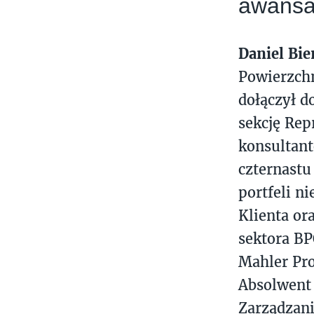
awansa
Daniel Bie
Powierzchn
dołączył d
sekcję Rep
konsultant
czternastu
portfeli n
Klienta or
sektora BP
Mahler Pro
Absolwent 
Zarządzani