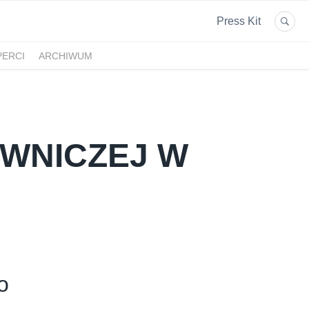
Press Kit
PERCI
ARCHIWUM
WNICZEJ W
o