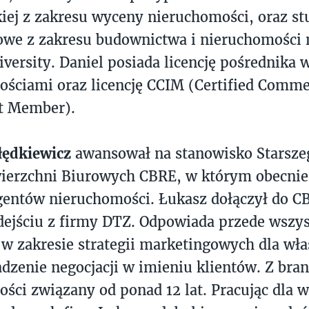
ej z zakresu wyceny nieruchomości, oraz st
we z zakresu budownictwa i nieruchomości n
versity. Daniel posiada licencję pośrednika 
ściami oraz licencję CCIM (Certified Comme
t Member).
łędkiewicz
awansował na stanowisko Starsze
wierzchni Biurowych CBRE, w którym obecnie
gentów nieruchomości. Łukasz dołączył do C
dejściu z firmy DTZ. Odpowiada przede wszy
w zakresie strategii marketingowych dla właś
dzenie negocjacji w imieniu klientów. Z bra
ści związany od ponad 12 lat. Pracując dla w