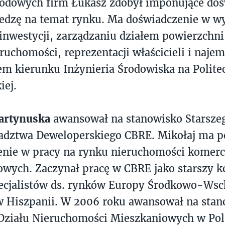
odowych firm Łukasz zdobył imponujące doś
edzę na temat rynku. Ma doświadczenie w w
inwestycji, zarządzaniu działem powierzchn
eruchomości, reprezentacji właścicieli i naje
m kierunku Inżynieria Środowiska na Polite
iej.
artynuska
awansował na stanowisko Starsze
adztwa Deweloperskiego CBRE. Mikołaj ma p
nie w pracy na rynku nieruchomości komerc
wych. Zaczynał pracę w CBRE jako starszy k
pecjalistów ds. rynków Europy Środkowo-Wsc
w Hiszpanii. W 2006 roku awansował na stan
 Działu Nieruchomości Mieszkaniowych w Pol