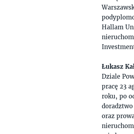
Warszawski
podyplomo
Hallam Uni
nieruchomo
Investmen
Łukasz Ka
Dziale Po
pracę 23 a
roku, po o
doradztwo 
oraz prowa
nieruchomo