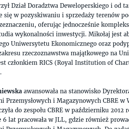
zył Dział Doradztwa Deweloperskiego i od t
je się w pozyskiwaniu i sprzedaży terenów po
eznaczeniu, oferując jednocześnie kompleks
studia wykonalności inwestycji. Mikołaj jest
ego Uniwersytetu Ekonomicznego oraz pod
 zakresu rzeczoznawstwa majątkowego na Uni
est członkiem RICS (Royal Institution of Char
.
niewska
awansowała na stanowisko Dyrektora
ni Przemysłowych i Magazynowych CBRE w 
czyła do zespołu CBRE w październiku 2012 r
 6 lat pracowała w JLL, gdzie również prowad