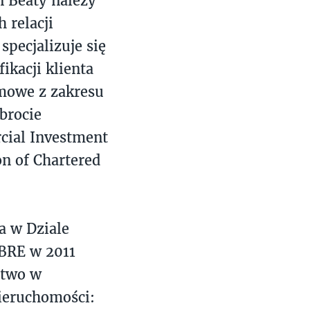
 Beaty należy
 relacji
pecjalizuje się
kacji klienta
omowe z zakresu
brocie
cial Investment
on of Chartered
a w Dziale
BRE w 2011
ctwo w
ieruchomości: