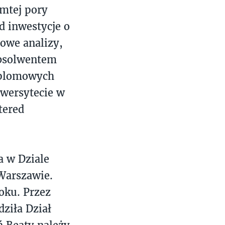
amtej pory
d inwestycje o
owe analizy,
 absolwentem
yplomowych
wersytecie w
tered
 w Dziale
Warszawie.
oku. Przez
ziła Dział