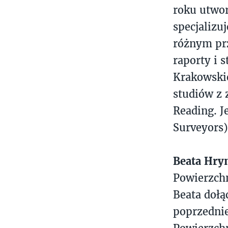
roku utwor
specjalizu
różnym prz
raporty i 
Krakowski
studiów z
Reading. J
Surveyors)
Beata Hry
Powierzch
Beata dołą
poprzednie