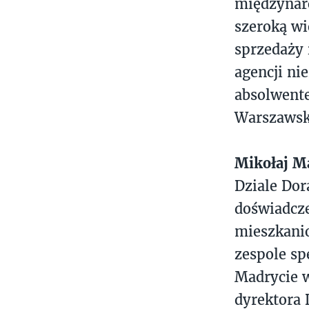
międzynar
szeroką wi
sprzedaży 
agencji ni
absolwente
Warszawsk
Mikołaj M
Dziale Dor
doświadcze
mieszkanio
zespole s
Madrycie 
dyrektora