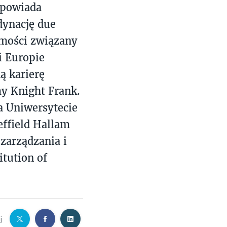
dpowiada
dynację due
omości związany
i Europie
ą karierę
y Knight Frank.
a Uniwersytecie
ffield Hallam
 zarządzania i
itution of
j