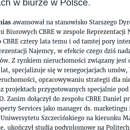
ch w biurze w Polsce.
nias
awansował na stanowisko Starszego Dyre
i Biurowych CBRE w zespole Reprezentacji 
o CBRE cztery lata temu i od tamtej pory int
rezentacji Najemcy, w efekcie czego dziś nad
ów. Z rynkiem nieruchomości związany jest 
 lat, specjalizuje się w renegocjacjach umów, 
ieruchomości, opracowywaniu strategii dla n
az projektach przygotowanych specjalnie pod
O. Zanim dołączył do zespołu CBRE Daniel p
perty Services jako manager ds. marketingu
Uniwersytetu Szczecińskiego na kierunku Ma
e, ukończył studia podyplomowe na Politech