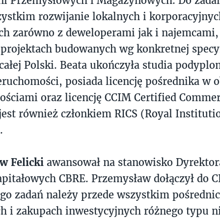
ni Przemysłowych i Magazynowych. Do zadań
ystkim rozwijanie lokalnych i korporacyjnych
h zarówno z deweloperami jak i najemcami, s
projektach budowanych wg konkretnej specyfi
 całej Polski. Beata ukończyła studia podypl
ruchomości, posiada licencję pośrednika w o
ściami oraz licencję CCIM Certified Commer
est również członkiem RICS (Royal Instituti
.
w Felicki
awansował na stanowisko Dyrektor
pitałowych CBRE. Przemysław dołączył do C
ego zadań należy przede wszystkim pośredni
h i zakupach inwestycyjnych różnego typu n