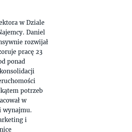
ktora w Dziale
Najemcy. Daniel
ensywnie rozwijał
zoruje pracę 23
od ponad
konsolidacji
ieruchomości
 kątem potrzeb
racował w
 i wynajmu.
rketing i
nice