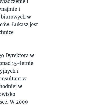
wiadczenie i
ynajmie i
i biurowych w
mców. Łukasz jest
chnice
go Dyrektora w
onad 15-letnie
yjnych i
onsultant w
hodniej w
owisko
sce. W 2009