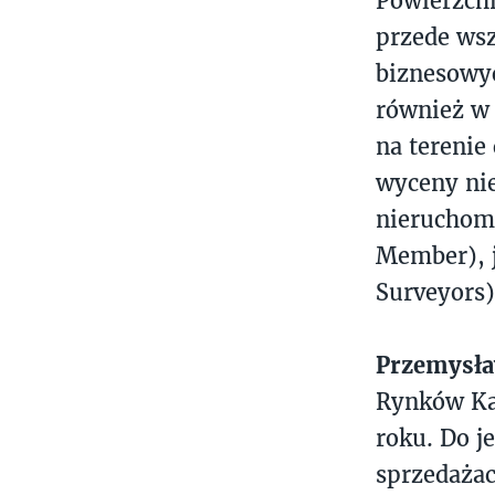
Powierzch
przede wsz
biznesowyc
również w 
na terenie
wyceny nie
nieruchomo
Member), j
Surveyors)
Przemysła
Rynków Ka
roku. Do j
sprzedażac