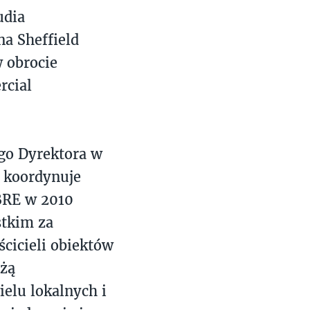
udia
a Sheffield
w obrocie
rcial
go Dyrektora w
 koordynuje
BRE w 2010
stkim za
cicieli obiektów
nżą
ielu lokalnych i