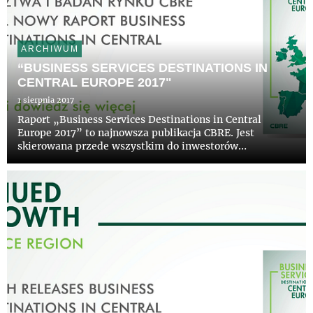
ARCHIWUM
“BUSINESS SERVICES DESTINATIONS IN
CENTRAL EUROPE 2017"
1 sierpnia 2017
Raport „Business Services Destinations in Central
Europe 2017” to najnowsza publikacja CBRE. Jest
skierowana przede wszystkim do inwestorów
zagranicznych, a jej celem jest kompleksowa
charakterystyka sektora BSS w regionie Europy
Środkowej wraz z omówieniem sytuacji społ...