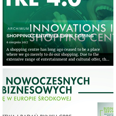
ARCHIWUM
SHOPPING CENTRES 4.0 ARE COMING
6 sierpnia 2017
A shopping centre has long ago ceased to be a place
where we go merely to do our shopping. Due to the
extensive range of entertainment and cultural offer, the
shopping centre became an important hub of social life.
All these elements are supposed to create an experience
...