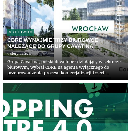
ARCHIWUM
CBRE WYNAJMIE TRZY BIUROWCE
NALEŻĄCE DO GRUPY CAVATINA
9 sierpnia 2017
Grupa Cavatina, polski deweloper działający w sektorze
biurowym, wybrał CBRE na agenta wyłącznego do
przeprowadzenia procesu komercjalizacji trzech
budynków biurowych: Tischnera Office (blisko 33 tys.
mkw) w Krakowie, Carbon Tower (ponad 19 tys. mkw) i
Diamentum Office (...