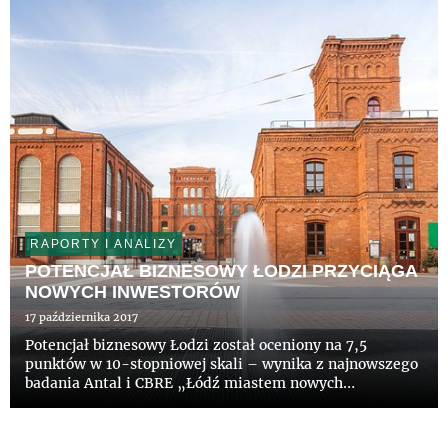
miliardów euro, tym s...
RAPORTY I ANALIZY
POTENCJAŁ BIZNESOWY ŁODZI PRZYCIĄGA
NOWYCH INWESTORÓW
17 października 2017
Potencjał biznesowy Łodzi został oceniony na 7,5
punktów w 10-stopniowej skali – wynika z najnowszego
badania Antal i CBRE „Łódź miastem nowych
inwestycji”. Pod uwagę została wzięta obecność
konkurencji na rynku, gdzie 0 oznacza brak konkurencji,
a 10 – większość firm ko...