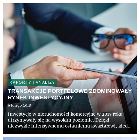
Logistyki i Łańcucha Dostaw w Polsce wynosi 57,4 pkt.
(o 3,3 pkt. mniej niż w ub...
RAPORTY I ANALIZY
TRANSAKCJE PORTFELOWE ZDOMINOWAŁY
RYNEK INWESTYCYJNY
6 lutego 2018
Inwestycje w nieruchomości komercyjne w 2017 roku
utrzymywały się na wysokim poziomie. Dzięki
niezwykle intensywnemu ostatniemu kwartałowi, kiedy
zawarto transakcje opiewające na 2,5 miliarda euro,
całkowity wolumen inwestycyjny w 2017 przekroczył 5