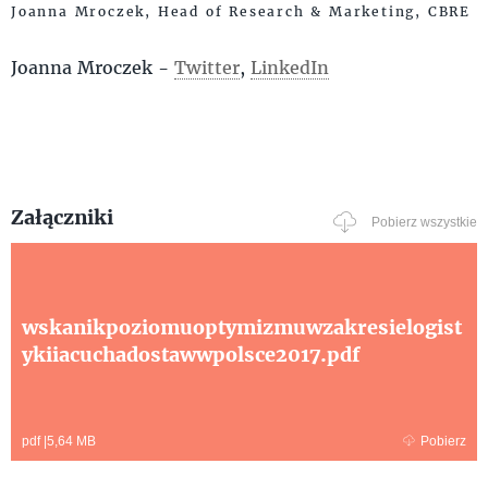
Joanna Mroczek, Head of Research & Marketing, CBRE
Joanna Mroczek -
Twitter
,
LinkedIn
Załączniki
Pobierz wszystkie
wskanikpoziomuoptymizmuwzakresielogist
ykiiacuchadostawwpolsce2017.pdf
pdf
|
5,64 MB
Pobierz