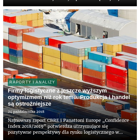
analizy ewolucji tego zjawiska oraz logistyki miejskiej
na światową skalę, przygląda się wynikającym z tego
implikacjom dla r...
RAPORTY I ANALIZY
Firmy logistyczne z jeszcze wyższym
optymizmem niż rok temu. Produkcja i handel
są ostrożniejsze
24 października 2018
Najnowszy raport CBRE i Panattoni Europe „Confidence
Index 2018/2019” potwierdza utrzymujące się
pozytywne perspektywy dla rynku logistycznego w
Polsce. Wskaźnik Poziomu Optymizmu w zakresie