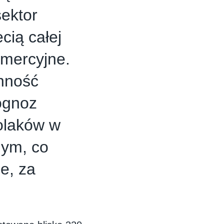
ektor
cią całej
omercyjne.
nność
ognoz
olaków w
nym, co
e, za