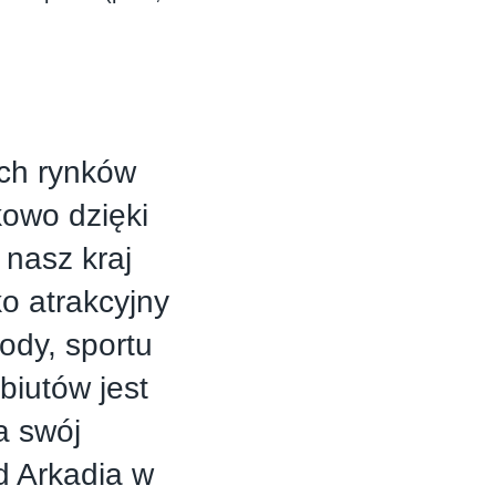
ych rynków
owo dzięki
nasz kraj
o atrakcyjny
ody, sportu
biutów jest
a swój
d Arkadia w