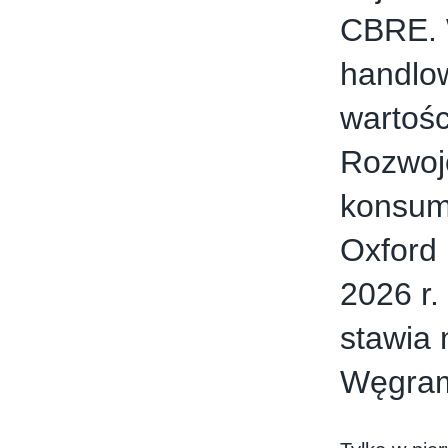
CBRE. W
handlow
wartośc
Rozwoj
konsum
Oxford
2026 r.
stawia 
Węgra