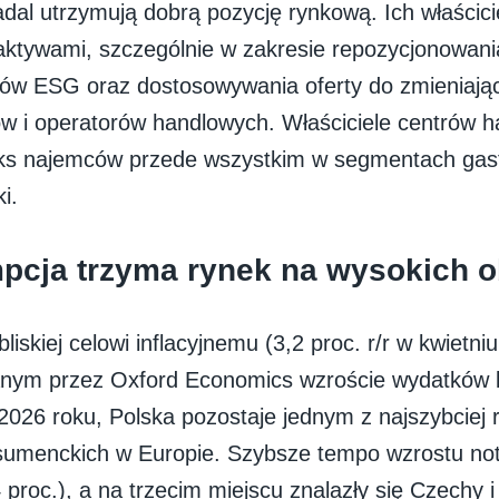
dal utrzymują dobrą pozycję rynkową. Ich właścici
aktywami, szczególnie w zakresie repozycjonowani
celów ESG oraz dostosowywania oferty do zmieniają
 i operatorów handlowych. Właściciele centrów 
iks najemców przede wszystkim w segmentach gas
i.
cja trzyma rynek na wysokich o
 bliskiej celowi inflacyjnemu (3,2 proc. r/r w kwietniu
nym przez Oxford Economics wzroście wydatków 
2026 roku, Polska pozostaje jednym z najszybciej r
umenckich w Europie. Szybsze tempo wzrostu not
proc.), a na trzecim miejscu znalazły się Czechy i