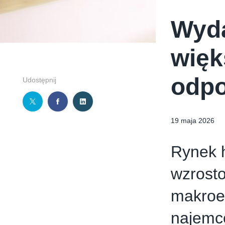
Wyda
więk
odpo
Udostępnij
19 maja 2026
Rynek 
wzrosto
makroe
najemc