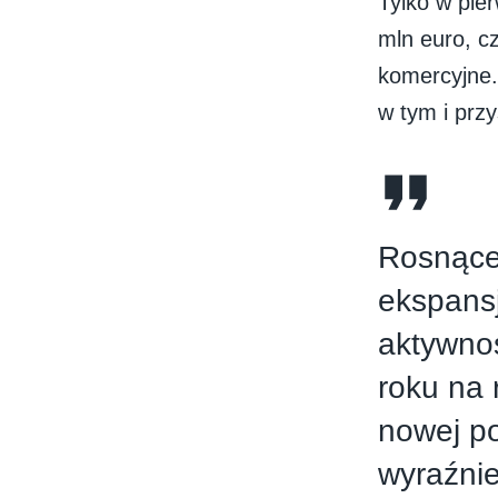
Tylko w pie
mln euro, c
komercyjne.
w tym i prz
Rosnące
ekspansj
aktywno
roku na 
nowej p
wyraźnie