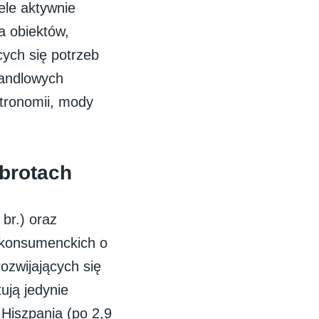
ele aktywnie
a obiektów,
cych się potrzeb
handlowych
tronomii, mody
brotach
 br.) oraz
konsumenckich o
ozwijających się
ują jedynie
 Hiszpania (po 2,9