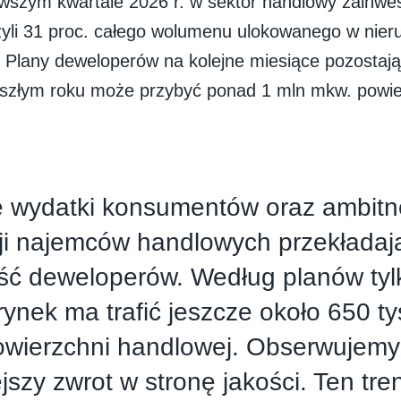
rwszym kwartale 2026 r. w sektor handlowy zainwe
zyli 31 proc. całego wolumenu ulokowanego w nie
 Plany deweloperów na kolejne miesiące pozostają 
yszłym roku może przybyć ponad 1 mln mkw. powie
 wydatki konsumentów oraz ambitn
i najemców handlowych przekładają
ść deweloperów. Według planów tyl
rynek ma trafić jeszcze około 650 t
owierzchni handlowej. Obserwujemy
jszy zwrot w stronę jakości. Ten tren