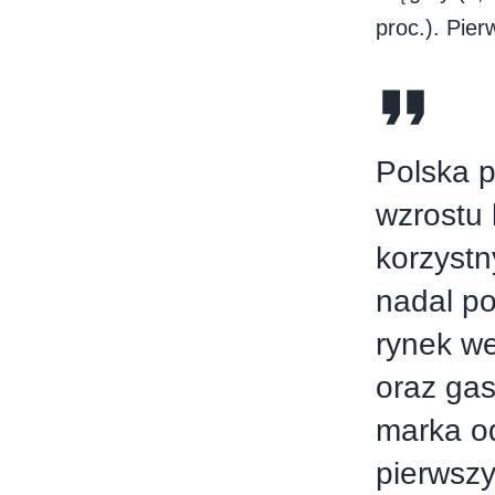
proc.). Pie
Polska p
wzrostu
korzyst
nadal po
rynek we
oraz gas
marka od
pierwszy