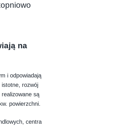
topniowo
wiają na
ym i odpowiadają
istotne, rozwój
 realizowane są
kw. powierzchni.
ndlowych, centra