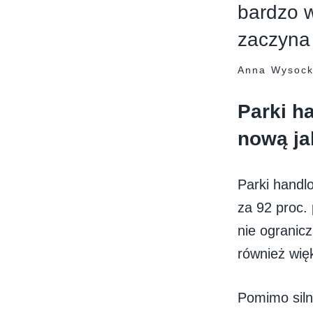
bardzo 
zaczyna
Anna Wysock
Parki h
nową ja
Parki handl
za 92 proc. 
nie ogranic
również więk
Pomimo siln