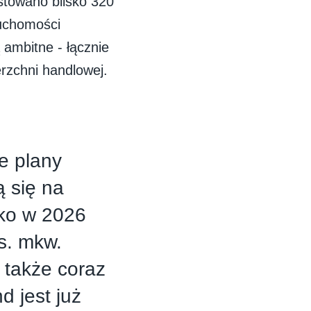
stowano blisko 320
ruchomości
ambitne - łącznie
rzchni handlowej.
e plany
 się na
ko w 2026
ys. mkw.
 także coraz
d jest już