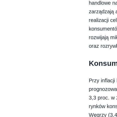
handlowe na
zarządzają 
realizacji 
konsumentów
rozwijają m
oraz rozrywk
Konsump
Przy inflacji
prognozowa
3,3 proc. w 
rynków kons
Węgrzy (3,4 