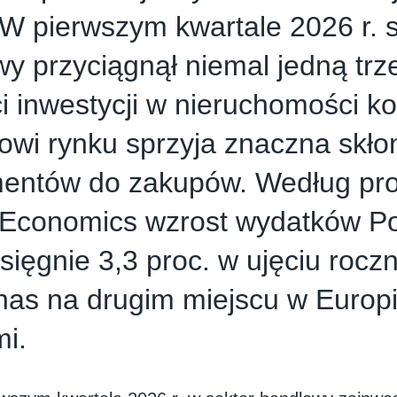
 pierwszym kwartale 2026 r. s
y przyciągnął niemal jedną trze
i inwestycji w nieruchomości k
owi rynku sprzyja znaczna skło
entów do zakupów. Według pr
 Economics wzrost wydatków P
 sięgnie 3,3 proc. w ujęciu rocz
nas na drugim miejscu w Europi
mi.