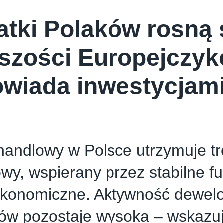
tki Polaków rosną s
szości Europejczyk
wiada inwestycjam
handlowy w Polsce utrzymuje t
wy, wspierany przez stabilne 
konomiczne. Aktywność dewelo
ów pozostaje wysoka – wskazu