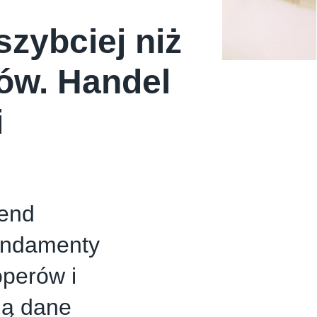
zybciej niż
ów. Handel
i
rend
fundamenty
perów i
ją dane