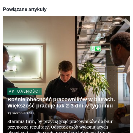
Powiązane artykuły
AKTUALNOŚCI
Rośnie obecność pracowników w biurach.
Większość pracuje tak 2-3 dni w tygodniu
27 sierpnia 2024
Starania firm, by przyciągnąć pracowników do biur
przynoszą rezultaty. Odsetek osób wykonujących
obowiązki stacjonarnie przez trzy lub więcej dni w