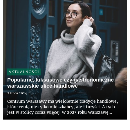
– wynika z raportu Confi...
AKTUALNOŚCI
Popularne, luksusowe czy gastronomiczne –
warszawskie ulice handlowe
2 lipca 2024
Centrum Warszawy ma wieloletnie tradycje handlowe,
które cenią nie tylko mieszkańcy, ale i turyści. A tych
jest w stolicy coraz więcej. W 2023 roku Warszawę
odwiedziło 4,6 mln zwiedzających, a ich udział w
ogólnej liczbie turystów w Polsce wyniósł 13 proc. W
stolicy szu...