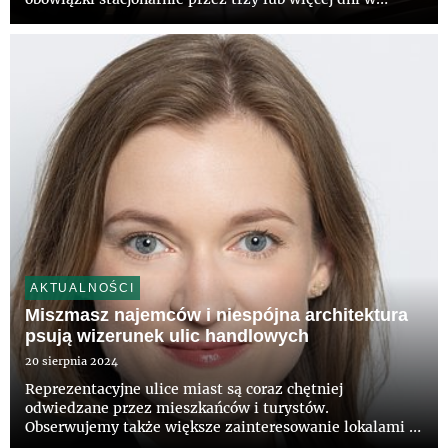
tygodniu wzrósł w europejskich firmach z 37 proc. do 43
proc. w ciągu roku – wskazuje raport CBRE „European
Office Occupier...
AKTUALNOŚCI
Miszmasz najemców i niespójna architektura
psują wizerunek ulic handlowych
20 sierpnia 2024
Reprezentacyjne ulice miast są coraz chętniej
odwiedzane przez mieszkańców i turystów.
Obserwujemy także większe zainteresowanie lokalami w
takich miejscach wśród potencjalnych najemców,