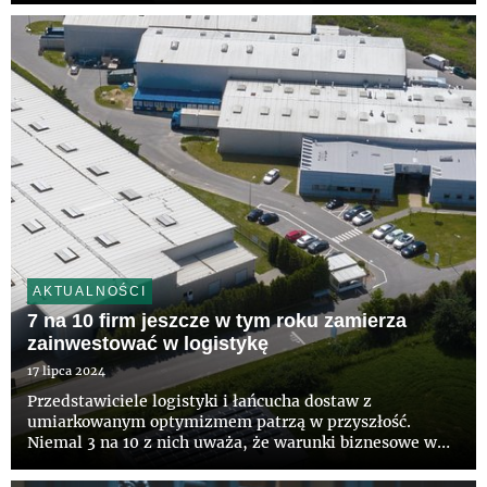
którymi są często duże i luksusowe marki. Na drodze do
szybszego rozwoju ulic handlo...
AKTUALNOŚCI
7 na 10 firm jeszcze w tym roku zamierza
zainwestować w logistykę
17 lipca 2024
Przedstawiciele logistyki i łańcucha dostaw z
umiarkowanym optymizmem patrzą w przyszłość.
Niemal 3 na 10 z nich uważa, że warunki biznesowe w
najbliższych miesiącach będą korzystniejsze niż w
minionym roku, podobna liczba nie spodziewa się zmian