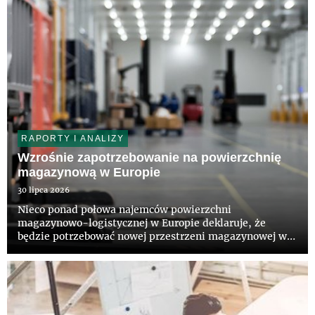
RAPORTY I ANALIZY
Wzrośnie zapotrzebowanie na powierzchnię
magazynową w Europie
30 lipca 2026
Nieco ponad połowa najemców powierzchni
magazynowo-logistycznej w Europie deklaruje, że
będzie potrzebować nowej przestrzeni magazynowej w
ciągu najbliższych 36 miesięcy – wynika z raportu pt.
„European Logistics Occupier Survey 2026”,
przygotowanego przez CBRE i firmę A...