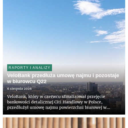
RAPORTY I ANALIZY
VeloBank przedłuża umowę najmu i pozostaje
w biurowcu Q22
6 sierpnia 2026
VeloBank, który w czerwcu sfinalizował przejęcie
bankowości detalicznej Citi Handlowy w Polsce,
przedłużył umowę najmu powierzchni biurowej w
wieżowcu Q22 w Warszawie. Bank pozostanie w
prestiżowym budynku na kolejne lata. Właścicielowi
obiektu, funduszowi z grupy Invesc...