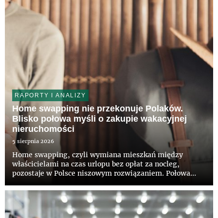
RAPORTY I ANALIZY
Home swapping nie przekonuje Polaków.
Blisko połowa myśli o zakupie wakacyjnej
nieruchomości
5 sierpnia 2026
Home swapping, czyli wymiana mieszkań między
właścicielami na czas urlopu bez opłat za nocleg,
pozostaje w Polsce niszowym rozwiązaniem. Połowa
Polaków nie słyszała jeszcze o takiej możliwości, a tylko
12 proc. deklaruje zainteresowanie tym modelem –
wynika z najnowszego...