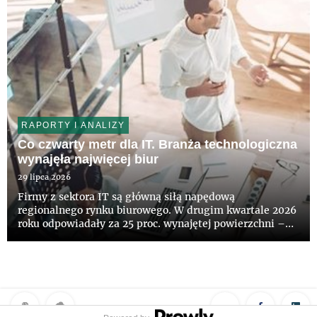
RAPORTY I ANALIZY
Co czwarty metr dla IT. Branża technologiczna
wynajęła najwięcej biur
29 lipca 2026
Firmy z sektora IT są główną siłą napędową
regionalnego rynku biurowego. W drugim kwartale 2026
roku odpowiadały za 25 proc. wynajętej powierzchni –
wynika z najnowszych danych CBRE. Aktywność
najemców wyraźnie wzrosła. Łącznie podpisano umowy
na 187,5 tys. mkw. biur, cz...