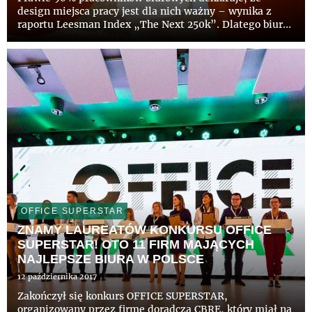
design miejsca pracy jest dla nich ważny – wynika z
raportu Leesman Index „The Next 250k”. Dlatego biura
coraz częściej to innowacyjne i inspirujące przestrzenie.
Najciekawszych przykładów aranżacji poszuka CBRE w
drugiej ed...
OFFICE SUPERSTAR
ZNAMY LAUREATÓW KONKURSU OFFICE
SUPERSTAR! OTO 11 FIRM MAJĄCYCH
NAJLEPSZE BIURA W POLSCE
12 października 2017
Zakończył się konkurs OFFICE SUPERSTAR,
organizowany przez firmę doradczą CBRE, który miał na