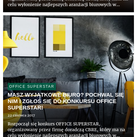
celu wyłonienie najlepszych aranżacji biurowych w
Polsce. Spośród ponad 100 uczestników konkursu,
interdyscyplinarna Kapituła wyłoniła 11 firm z
najbardziej unikalnie zaaranżowa...
OFFICE SUPERSTAR
MASZ WYJĄTKOWE BIURO? POCHWAL SIĘ
NIM I ZGŁOŚ SIĘ DO KONKURSU OFFICE
SUPERSTAR!
22 czerwca 2017
Rozpoczął się konkurs OFFICE SUPERSTAR,
organizowany przez firmę doradczą CBRE, który ma na
celu wyłonienie najlepszych aranżacji biurowych w