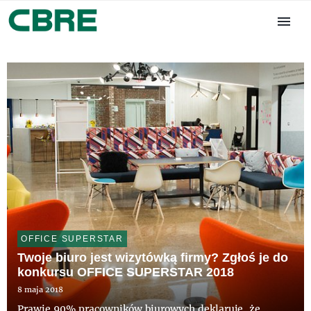
OFFICE SUPERSTAR
Twoje biuro jest wizytówką firmy? Zgłoś je do
konkursu OFFICE SUPERSTAR 2018
8 maja 2018
Prawie 90% pracowników biurowych deklaruje, że