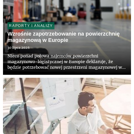
RAPORTY I ANALIZY
Wzrośnie zapotrzebowanie na powierzchnię
magazynową w Europie
30 lipca 2026
Nieco ponad połowa najemców powierzchni
magazynowo-logistycznej w Europie deklaruje, że
będzie potrzebować nowej przestrzeni magazynowej w
ciągu najbliższych 36 miesięcy – wynika z raportu pt.
„European Logistics Occupier Survey 2026”,
przygotowanego przez CBRE i firmę A...