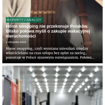
RAPORTY I ANALIZY
Home swapping nie przekonuje Polaków.
Blisko połowa myśli o zakupie wakacyjnej
nieruchomości
5 sierpnia 2026
Home swapping, czyli wymiana mieszkań między
właścicielami na czas urlopu bez opłat za nocleg,
pozostaje w Polsce niszowym rozwiązaniem. Połowa
Polaków nie słyszała jeszcze o takiej możliwości, a tylko
12 proc. deklaruje zainteresowanie tym modelem –
wynika z najnowszego...