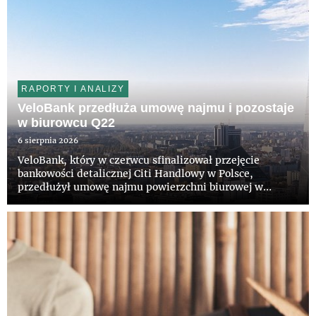
RAPORTY I ANALIZY
VeloBank przedłuża umowę najmu i pozostaje
w biurowcu Q22
6 sierpnia 2026
VeloBank, który w czerwcu sfinalizował przejęcie
bankowości detalicznej Citi Handlowy w Polsce,
przedłużył umowę najmu powierzchni biurowej w
wieżowcu Q22 w Warszawie. Bank pozostanie w
prestiżowym budynku na kolejne lata. Właścicielowi
obiektu, funduszowi z grupy Invesc...