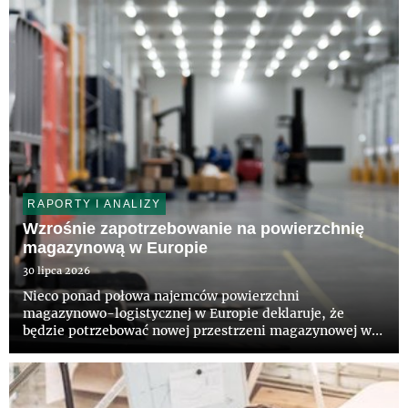
RAPORTY I ANALIZY
Wzrośnie zapotrzebowanie na powierzchnię
magazynową w Europie
30 lipca 2026
Nieco ponad połowa najemców powierzchni
magazynowo-logistycznej w Europie deklaruje, że
będzie potrzebować nowej przestrzeni magazynowej w
ciągu najbliższych 36 miesięcy – wynika z raportu pt.
„European Logistics Occupier Survey 2026”,
przygotowanego przez CBRE i firmę A...