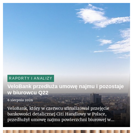
RAPORTY I ANALIZY
VeloBank przedłuża umowę najmu i pozostaje
w biurowcu Q22
6 sierpnia 2026
VeloBank, który w czerwcu sfinalizował przejęcie
bankowości detalicznej Citi Handlowy w Polsce,
przedłużył umowę najmu powierzchni biurowej w
wieżowcu Q22 w Warszawie. Bank pozostanie w
prestiżowym budynku na kolejne lata. Właścicielowi