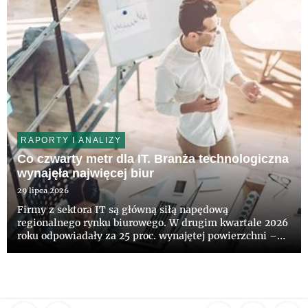
RAPORTY I ANALIZY
Co czwarty metr dla IT. Branża technologiczna
wynajęła najwięcej biur
29 lipca 2026
Firmy z sektora IT są główną siłą napędową
regionalnego rynku biurowego. W drugim kwartale 2026
roku odpowiadały za 25 proc. wynajętej powierzchni –
wynika z najnowszych danych CBRE. Aktywność
najemców wyraźnie wzrosła. Łącznie podpisano umowy
na 187,5 tys. mkw. biur, cz...