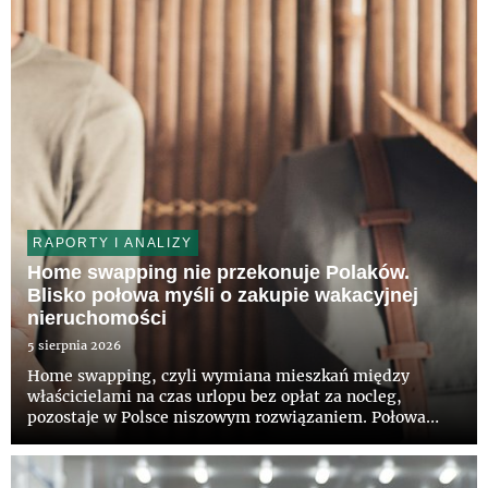
obiektu, funduszowi z grupy Invesc...
RAPORTY I ANALIZY
Home swapping nie przekonuje Polaków.
Blisko połowa myśli o zakupie wakacyjnej
nieruchomości
5 sierpnia 2026
Home swapping, czyli wymiana mieszkań między
właścicielami na czas urlopu bez opłat za nocleg,
pozostaje w Polsce niszowym rozwiązaniem. Połowa
Polaków nie słyszała jeszcze o takiej możliwości, a tylko
12 proc. deklaruje zainteresowanie tym modelem –
wynika z najnowszego...