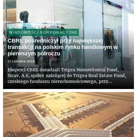
WIADOMOŚCI KORPORACYJNE
CBRE pośredniczył przy największej
transakcji na polskim rynku handlowym w
pierwszym półroczu
17 czerwca 2026
Eksperci CBRE doradzali Trigea Nomovitostní Fond,
Sicav, A.S, spółce należącej do Trigea Real Estate Fund,
czeskiego funduszu nieruchomościowego, przy
transakcji nabycia części udziałów w spółce będącej
właścicielem Posnanii od Apsys Polska. To jak dotąd
największa tegor...