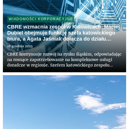
WIADOMOŚCI KORPORACYJNE
CBRE wzmacnia zespół w Katowicach. Maciej
Dubiel obejmuje funkcję szefa katowickiego
biura, a Agata Jaśniak dołącza do działu
powierzchni biurowych
18 grudnia 2025
CBRE kontynuuje rozwój na rynku śląskim, odpowiadając
na rosnące zapotrzebowanie na kompleksowe usługi
doradcze w regionie. Szefem katowickiego zespołu
został Maciej Dubiel, który odpowiada za rozwój
strategii najmu oraz koordynację projektów dla
kluczowych klientów. Aga...