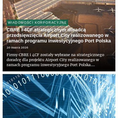
WIADOMOŚCI KORPORACYJNE
CBRE i 4CF strategicznym doradcą
przedsięwzięcia Airport City realizowanego w
ramach programu inwestycyjnego Port Polska
20 marca 2026
Firmy CBRE i 4CF zostały wybrane na strategicznego
doradcę dla projektu Airport City realizowanego w
ramach programu inwestycyjnego Port Polska.
Konsorcjum opracuje wizję i strategię operacyjną
przedsięwzięcia, którego planowana powierzchnia
użytkowa przekroczy 600 tys. ...