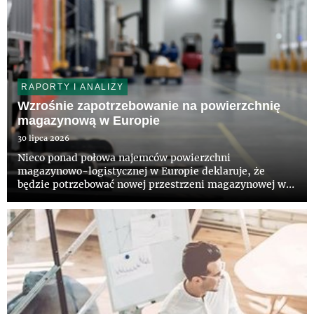
RAPORTY I ANALIZY
Wzrośnie zapotrzebowanie na powierzchnię
magazynową w Europie
30 lipca 2026
Nieco ponad połowa najemców powierzchni
magazynowo-logistycznej w Europie deklaruje, że
będzie potrzebować nowej przestrzeni magazynowej w
ciągu najbliższych 36 miesięcy – wynika z raportu pt.
„European Logistics Occupier Survey 2026”,
przygotowanego przez CBRE i firmę A...