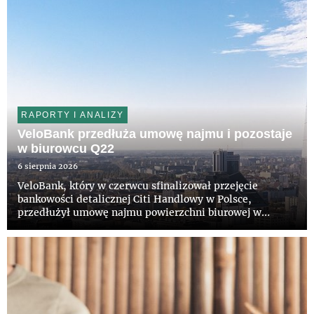
RAPORTY I ANALIZY
VeloBank przedłuża umowę najmu i pozostaje
w biurowcu Q22
6 sierpnia 2026
VeloBank, który w czerwcu sfinalizował przejęcie
bankowości detalicznej Citi Handlowy w Polsce,
przedłużył umowę najmu powierzchni biurowej w
wieżowcu Q22 w Warszawie. Bank pozostanie w
prestiżowym budynku na kolejne lata. Właścicielowi
obiektu, funduszowi z grupy Invesc...