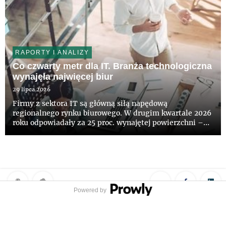
RAPORTY I ANALIZY
Co czwarty metr dla IT. Branża technologiczna
wynajęła najwięcej biur
29 lipca 2026
Firmy z sektora IT są główną siłą napędową
regionalnego rynku biurowego. W drugim kwartale 2026
roku odpowiadały za 25 proc. wynajętej powierzchni –
wynika z najnowszych danych CBRE. Aktywność
najemców wyraźnie wzrosła. Łącznie podpisano umowy
na 187,5 tys. mkw. biur, cz...
Powered by
Polityka prywatności