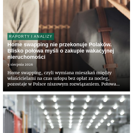
RAPORTY I ANALIZY
Home swapping nie przekonuje Polaków.
Blisko połowa myśli o zakupie wakacyjnej
nieruchomości
5 sierpnia 2026
Home swapping, czyli wymiana mieszkań między
właścicielami na czas urlopu bez opłat za nocleg,
pozostaje w Polsce niszowym rozwiązaniem. Połowa
Polaków nie słyszała jeszcze o takiej możliwości, a tylko
12 proc. deklaruje zainteresowanie tym modelem –
wynika z najnowszego...