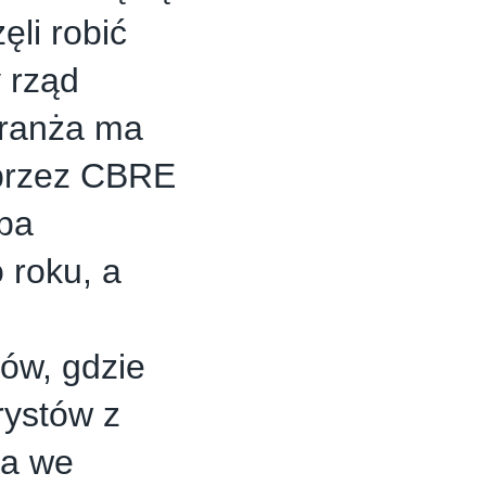
ęli robić
 rząd
 branża ma
 przez CBRE
zba
 roku, a
ków, gdzie
rystów z
da we