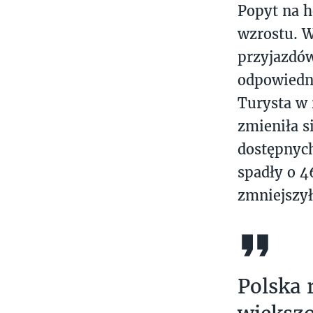
Popyt na h
wzrostu. 
przyjazdów
odpowiedn
Turysta w 
zmieniła s
dostępnych
spadły o 4
zmniejszył
Polska 