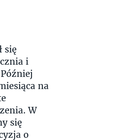
 się
cznia i
Później
miesiąca na
te
zenia. W
y się
cyzja o