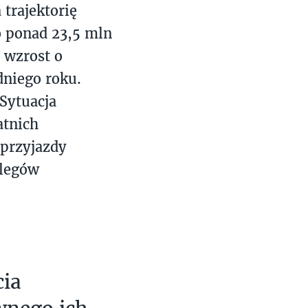
trajektorię
 ponad 23,5 mln
 wzrost o
niego roku.
 Sytuacja
atnich
 przyjazdy
clegów
cia