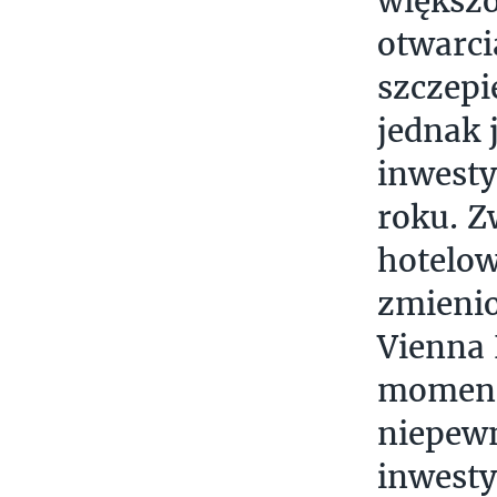
większo
otwarci
szczepi
jednak 
inwesty
roku. Z
hotelow
zmienio
Vienna
momenci
niepewn
inwesty