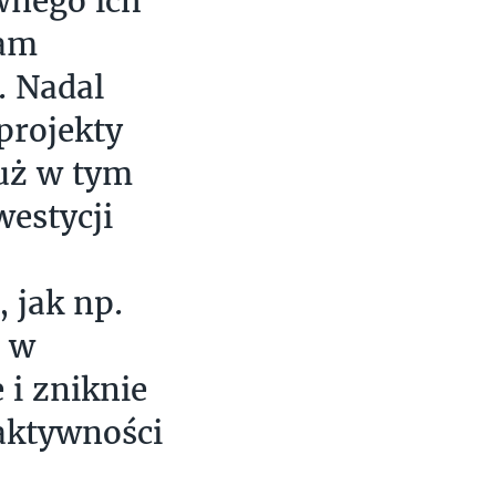
wnego ich
ram
. Nadal
projekty
już w tym
westycji
 jak np.
t w
 i zniknie
aktywności