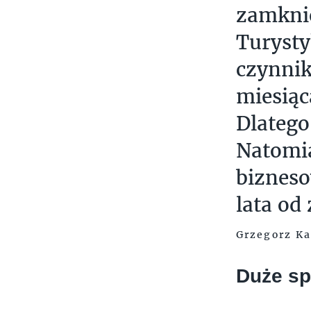
zamknię
Turyst
czynnik
miesiąc
Dlatego
Natomia
biznes
lata od
Grzegorz Ka
Duże sp