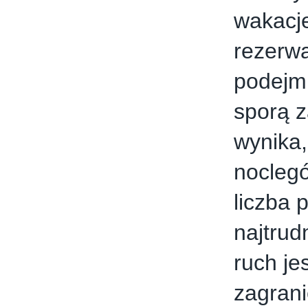
wakacje
rezerwa
podejmi
sporą 
wynika,
noclegó
liczba 
najtrud
ruch je
zagrani