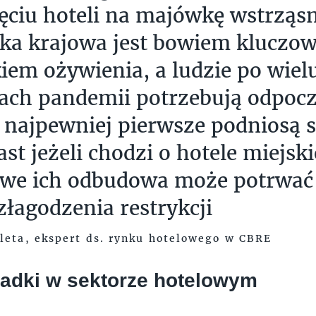
ciu hoteli na majówkę wstrząsn
yka krajowa jest bowiem kluczo
iem ożywienia, a ludzie po wiel
ach pandemii potrzebują odpoc
 najpewniej pierwsze podniosą si
st jeżeli chodzi o hotele miejski
owe ich odbudowa może potrwać
 złagodzenia restrykcji
leta, ekspert ds. rynku hotelowego w CBRE
adki w sektorze hotelowym