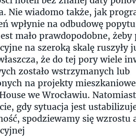
ści hoteli bez znanej daty pono
a. Nie wiadomo także, jak prog
eń wpłynie na odbudowę popytu
jest mało prawdopodobne, żeby 
cyjne na szeroką skalę ruszyły 
właszcza, że do tej pory wiele in
ych zostało wstrzymanych lub
nych na projekty mieszkaniowe,
 House we Wrocławiu. Natomias
e, gdy sytuacja jest ustabilizuje
ość, spodziewamy się wzrostu 
cyjnej