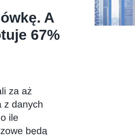
jówkę. A
otuje 67%
li za aż
a z danych
o ile
uczowe będą