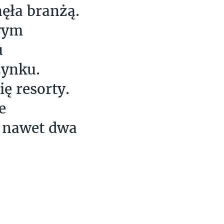
ęła branżą.
wym
u
zynku.
ę resorty.
e
 nawet dwa