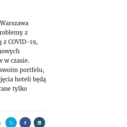
, Warszawa
roblemy z
ą z COVID-19,
 nowych
 w czasie.
 swoim portfelu,
ęcia hoteli będą
rane tylko
j