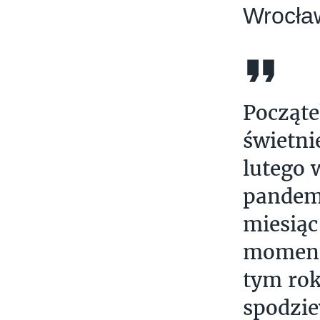
Wrocław
Począte
świetnie
lutego 
pandemi
miesiąc
momenty
tym rok
spodzie