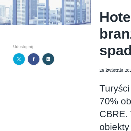
Hote
bran
spad
Udostępnij
28 kwietnia 20
Turyści
70% obł
CBRE. T
obiekty