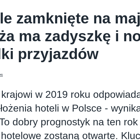
le zamknięte na ma
ża ma zadyszkę i n
ki przyjazdów
21
 krajowi w 2019 roku odpowiada
ożenia hoteli w Polsce - wynik
o dobry prognostyk na ten rok 
 hotelowe zostaną otwarte. Kl