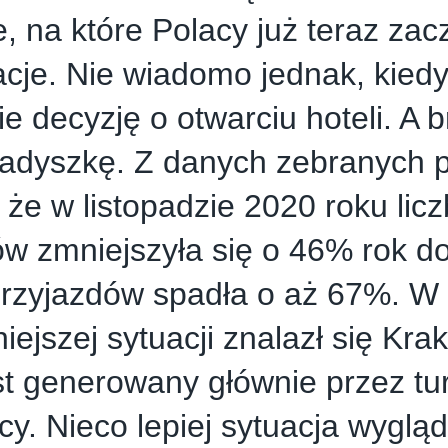
, na które Polacy już teraz zacz
cje. Nie wiadomo jednak, kiedy
e decyzję o otwarciu hoteli. A
zadyszkę. Z danych zebranych
 że w listopadzie 2020 roku lic
w zmniejszyła się o 46% rok do
przyjazdów spadła o aż 67%. W
niejszej sytuacji znalazł się Kra
st generowany głównie przez tu
cy. Nieco lepiej sytuacja wyglą