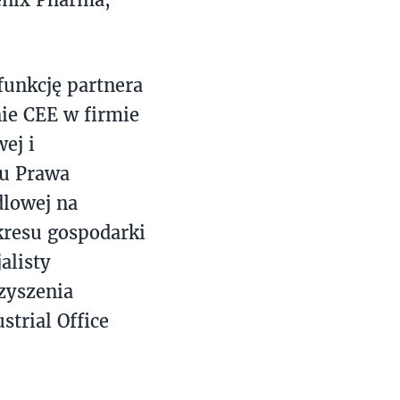
funkcję partnera
ie CEE w firmie
ej i
łu Prawa
lowej na
akresu gospodarki
alisty
zyszenia
trial Office