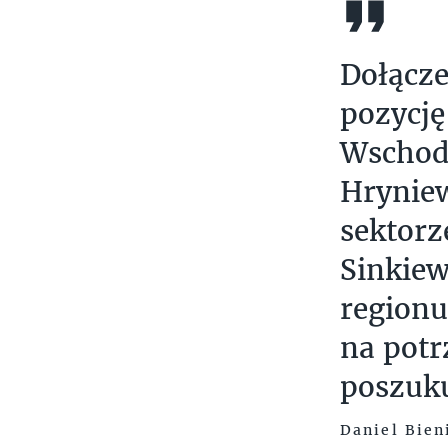
Dołącze
pozycję
Wschodn
Hryniew
sektor
Sinkiew
region
na potr
poszuku
Daniel Bien