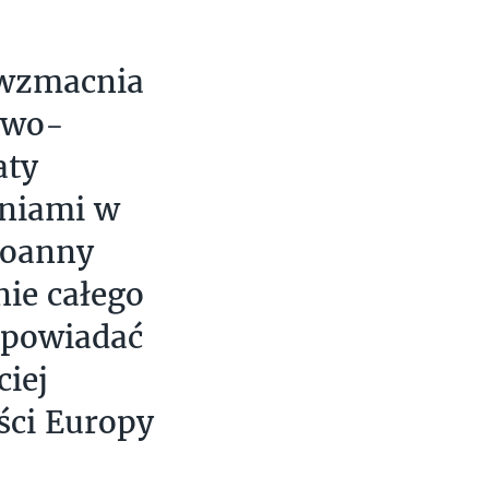
 wzmacnia
owo-
aty
aniami w
Joanny
nie całego
dpowiadać
ciej
ęści Europy