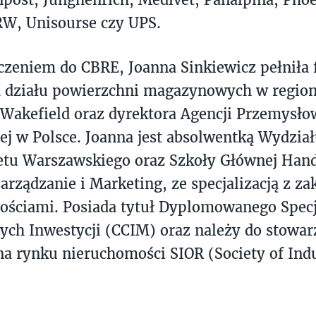
RW, Unisourse czy UPS.
czeniem do CBRE, Joanna Sinkiewicz pełniła 
a działu powierzchni magazynowych w region
akefield oraz dyrektora Agencji Przemysłow
ej w Polsce. Joanna jest absolwentką Wydzia
etu Warszawskiego oraz Szkoły Głównej Hand
arządzanie i Marketing, ze specjalizacją z z
ściami. Posiada tytuł Dyplomowanego Specj
ch Inwestycji (CCIM) oraz należy do stowar
a rynku nieruchomości SIOR (Society of Indus