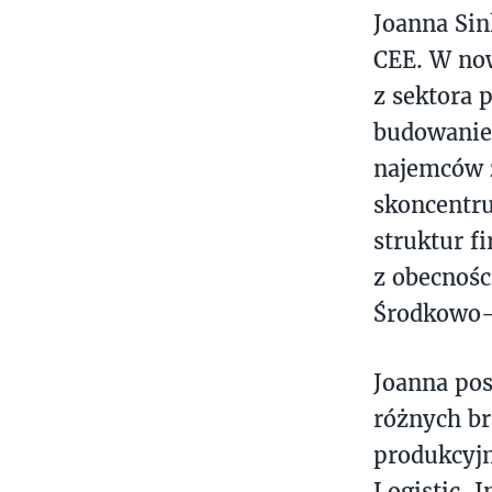
Joanna Sin
CEE. W now
z sektora 
budowanie 
najemców 
skoncentru
struktur f
z obecnośc
Środkowo-
Joanna pos
różnych br
produkcyjn
Logistic, 