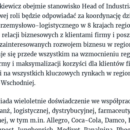
kiewicz obejmie stanowisko Head of Industria
ej roli będzie odpowiadać za koordynację dzi
przemysłowo-logistycznego w 8 krajach regi
relacji biznesowych z klientami firmy i pos
zainteresowanych rozwojem biznesu w region
je się przede wszystkim na wzmocnieniu re
irmy i maksymalizacji korzyści dla klientów 
i na wszystkich kluczowych rynkach w regio
Wschodniej.
iada wieloletnie doświadczenie we współpra
anż, logistycznej, dystrybucyjnej, farmaceut
ej, w tym m.in. Allegro, Coca-Cola, Damco,
Inpost, Junghenrich, Medivet, Panalpina, Ph