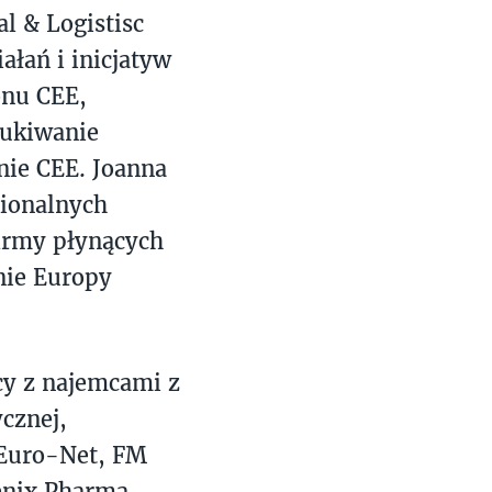
l & Logistisc
ałań i inicjatyw
onu CEE,
zukiwanie
ie CEE. Joanna
gionalnych
firmy płynących
nie Europy
cy z najemcami z
ycznej,
 Euro-Net, FM
oenix Pharma,