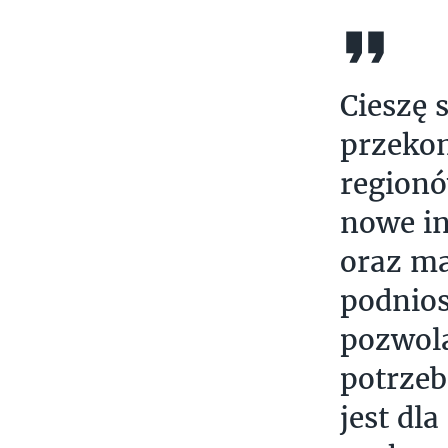
Cieszę 
przekon
region
nowe in
oraz ma
podnios
pozwolą
potrze
jest dl