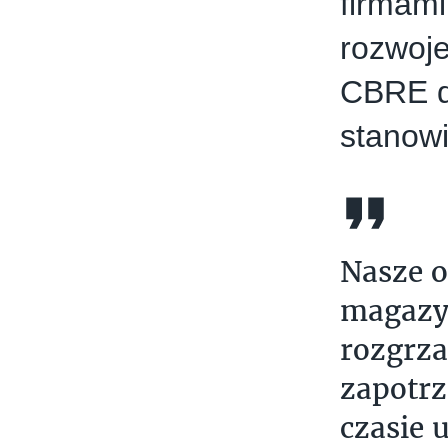
firmami
rozwoj
CBRE d
stanowi
Nasze o
magazyn
rozgrza
zapotrz
czasie 