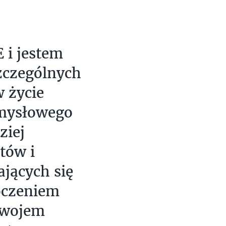
 i jestem
zczególnych
 życie
emysłowego
ziej
tów i
jących się
oczeniem
zwojem