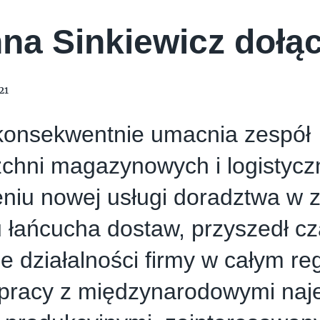
na Sinkiewicz dołą
21
onsekwentnie umacnia zespół
chni magazynowych i logistycz
niu nowej usługi doradztwa w z
 łańcucha dostaw, przyszedł c
e działalności firmy w całym r
 pracy z międzynarodowymi naj