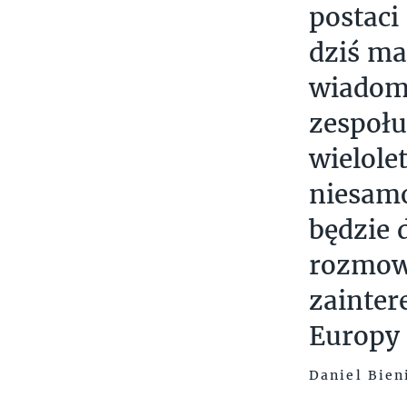
postaci
dziś ma
wiadom
zespołu
wielole
niesam
będzie
rozmow
zainter
Europy
Daniel Bien