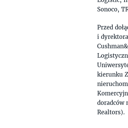
Sonoco, T
Przed dołą
i dyrektor
Cushman&W
Logistyczn
Uniwersyt
kierunku Z
nieruchomo
Komercyjny
doradców n
Realtors).