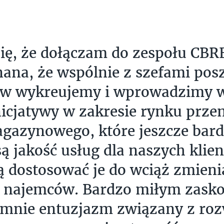
się, że dołączam do zespołu CBRE
ana, że wspólnie z szefami pos
ów wykreujemy i wprowadzimy w
icjatywy w zakresie rynku prz
gazynowego, które jeszcze bard
ą jakość usług dla naszych klien
 dostosować je do wciąż zmienia
b najemców. Bardzo miłym zask
a mnie entuzjazm związany z ro