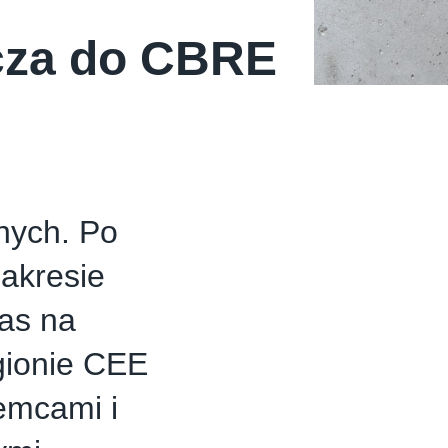
cza do CBRE
nych. Po
akresie
zas na
egionie CEE
emcami i