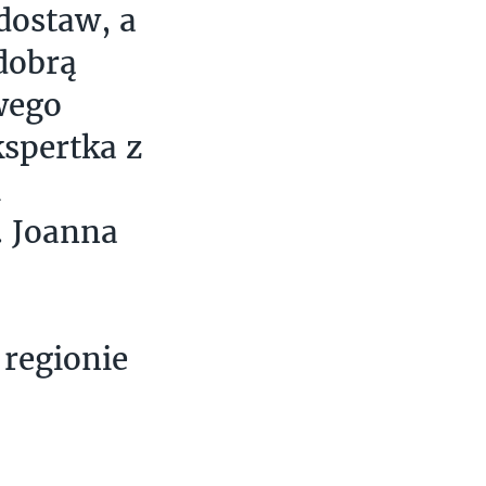
dostaw, a
dobrą
wego
kspertka z
i
 Joanna
regionie