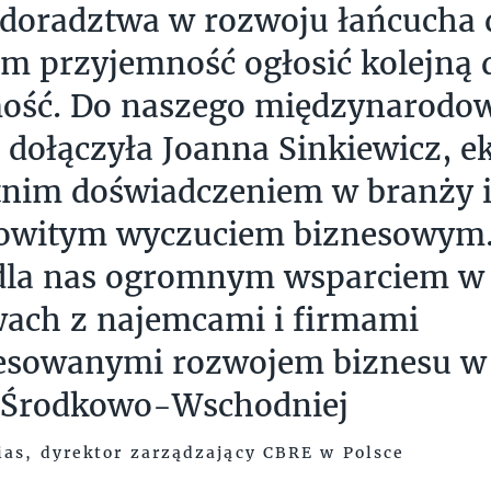
 doradztwa w rozwoju łańcucha 
m przyjemność ogłosić kolejną 
ość. Do naszego międzynarodo
 dołączyła Joanna Sinkiewicz, e
tnim doświadczeniem w branży 
owitym wyczuciem biznesowym.
 dla nas ogromnym wsparciem w
ach z najemcami i firmami
esowanymi rozwojem biznesu w 
 Środkowo-Wschodniej
ias, dyrektor zarządzający CBRE w Polsce