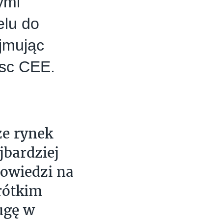
ymi
elu do
jmując
isc CEE.
że rynek
bardziej
owiedzi na
rótkim
ugę w