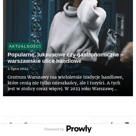
AKTUALNOŚCI
Popularne, luksusowe czy gastronomiczne –
warszawskie ulice handlowe
2 lipca 2024
Centrum Warszawy ma wieloletnie tradycje handlowe,
które cenią nie tylko mieszkańcy, ale i turyści. A tych
jest w stolicy coraz więcej. W 2023 roku Warszawę
odwiedziło 4,6 mln zwiedzających, a ich udział w
ogólnej liczbie turystów w Polsce wyniósł 13 proc. W
stolicy szu...
Powered by