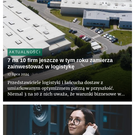
AKTUALNOŚCI
7 na 10 firm jeszcze w tym roku zamierza
zainwestować w logistykę
17 lipca 2024
Przedstawiciele logistyki i łańcucha dostaw z
umiarkowanym optymizmem patrzą w przyszłość.
Niemal 3 na 10 z nich uważa, że warunki biznesowe w
najbliższych miesiącach będą korzystniejsze niż w
minionym roku, podobna liczba nie spodziewa się zmian
– wynika z raportu Confi...