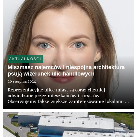
AKTUALNOŚCI
Miszmasz najemców i niespójna architektura
psują wizerunek ulic handlowych
20 sierpnia 2024
Reprezentacyjne ulice miast są coraz chętniej
odwiedzane przez mieszkańców i turystów.
Obserwujemy także większe zainteresowanie lokalami w
takich miejscach wśród potencjalnych najemców,
którymi są często duże i luksusowe marki. Na drodze do
szybszego rozwoju ulic handlo...