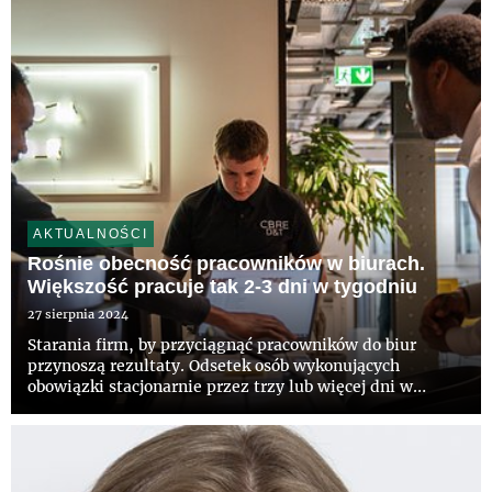
AKTUALNOŚCI
Rośnie obecność pracowników w biurach.
Większość pracuje tak 2-3 dni w tygodniu
27 sierpnia 2024
Starania firm, by przyciągnąć pracowników do biur
przynoszą rezultaty. Odsetek osób wykonujących
obowiązki stacjonarnie przez trzy lub więcej dni w
tygodniu wzrósł w europejskich firmach z 37 proc. do 43
proc. w ciągu roku – wskazuje raport CBRE „European
Office Occupier...