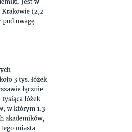
demiki. Jest w
), Krakowie (2,2
ąc pod uwagę
nych
oło 3 tys. łóżek
rszawie łącznie
 tysiąca łóżek
w, w którym 1,3
ych akademików,
 tego miasta