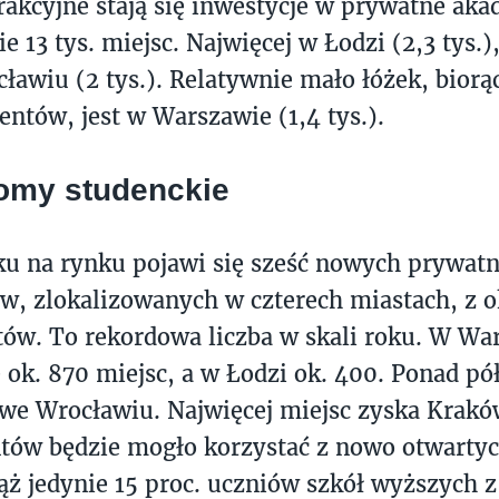
trakcyjne stają się inwestycje w prywatne aka
e 13 tys. miejsc. Najwięcej w Łodzi (2,3 tys.
ocławiu (2 tys.). Relatywnie mało łóżek, bior
dentów, jest w Warszawie (1,4 tys.).
omy studenckie
u na rynku pojawi się sześć nowych prywat
, zlokalizowanych w czterech miastach, z ok
tów. To rekordowa liczba w skali roku. W Wa
 ok. 870 miejsc, a w Łodzi ok. 400. Ponad pół
 we Wrocławiu. Najwięcej miejsc zyska Krakó
ntów będzie mogło korzystać z nowo otwart
ąż jedynie 15 proc. uczniów szkół wyższych z