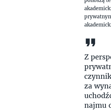
ponoszą te
akademick
prywatnym 
akademicki
Z persp
prywatn
czynnik
za wyna
uchodźc
najmu o