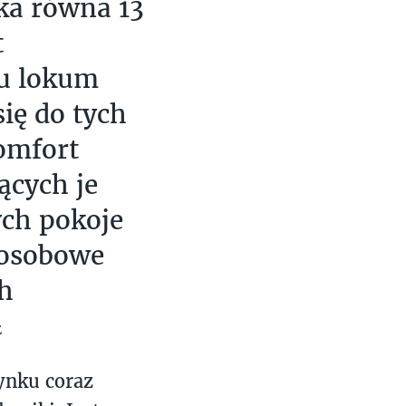
ska równa 13
t
du lokum
ię do tych
omfort
ących je
ych pokoje
oosobowe
h
E
rynku coraz