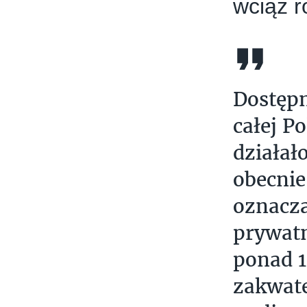
wciąż 
Dostępn
całej P
działał
obecnie 
oznacza
prywatn
ponad 1
zakwate