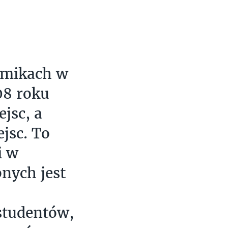
emikach w
08 roku
jsc, a
ejsc. To
i w
nych jest
studentów,