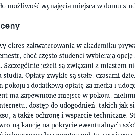
ało możliwość wynajęcia miejsca w domu stu
 ceny
wy okres zakwaterowania w akademiku pryw
emestr, choć często studenci wybierają opcj
k. Szczególnie jeżeli są związani z miastem ni
 studia. Opłaty zwykle są stałe, czasami dziel
 pokoju i dodatkową opłatę za media i udog
ent ma zapewnione miejsce w pokoju, nielim
nternetu, dostęp do udogodnień, takich jak si
aksu, a także ochronę i wsparcie techniczne. 
rotną kaucję na pokrycie ewentualnych szk