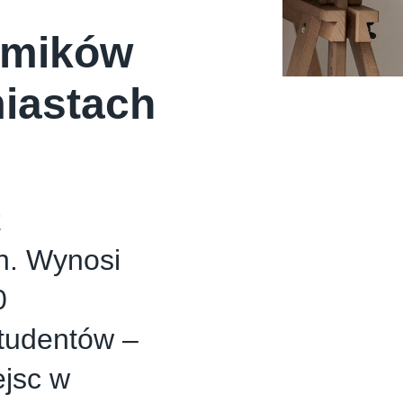
emików
miastach
z
h. Wynosi
0
tudentów –
jsc w