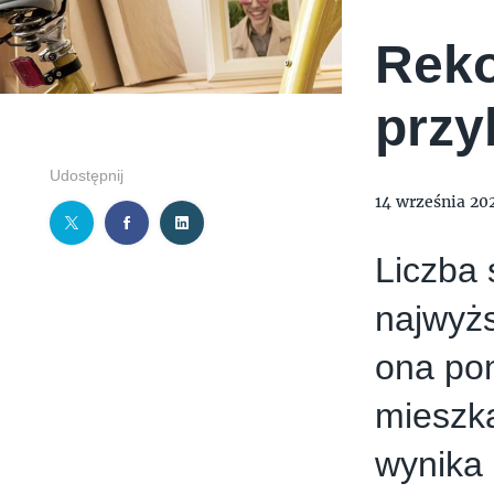
Reko
przy
Udostępnij
14 września 20
Liczba 
najwyżs
ona pon
mieszk
wynika