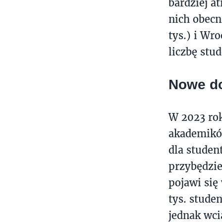
bardziej a
nich obecni
tys.) i Wr
liczbę stu
Nowe d
W 2023 rok
akademików
dla studen
przybędzie
pojawi się
tys. stude
jednak wci