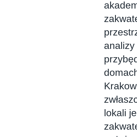
akademi
zakwate
przestr
analizy
przybęd
domach 
Krakowi
zwłaszc
lokali 
zakwat