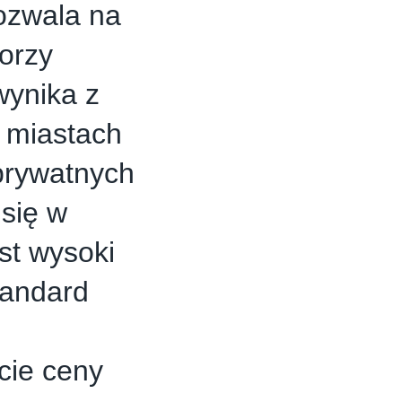
ozwala na
orzy
wynika z
 miastach
prywatnych
się w
st wysoki
tandard
cie ceny