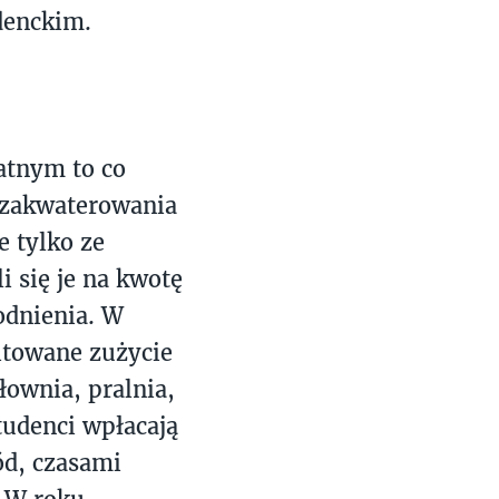
denckim.
atnym to co
ę zakwaterowania
e tylko ze
i się je na kwotę
odnienia. W
itowane zużycie
łownia, pralnia,
Studenci wpłacają
ód, czasami