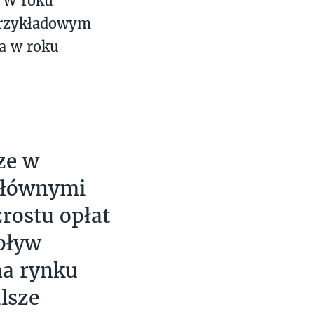
. W roku
przykładowym
a w roku
ze w
Głównymi
zrostu opłat
pływ
na rynku
lsze