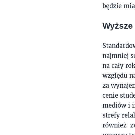
będzie mi
Wyższe
Standardo
najmniej s
na cały ro
względu na
za wynajem
cenie stud
mediów i i
strefy rel
również zw