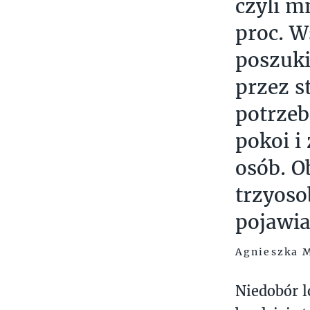
czyli m
proc. W
poszuk
przez s
potrzeb
pokoi i
osób. O
trzyoso
pojawia
Agnieszka 
Niedobór l