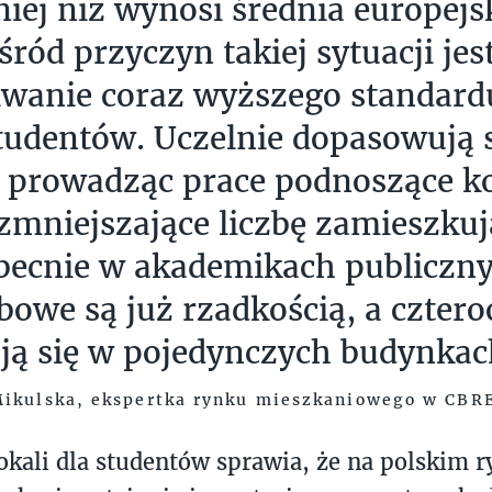
niej niż wynosi średnia europej
śród przyczyn takiej sytuacji jes
iwanie coraz wyższego standar
tudentów. Uczelnie dopasowują s
 prowadząc prace podnoszące k
 zmniejszające liczbę zamieszkuj
becnie w akademikach publiczn
bowe są już rzadkością, a czter
ją się w pojedynczych budynkac
Mikulska, ekspertka rynku mieszkaniowego w CBR
okali dla studentów sprawia, że na polskim 