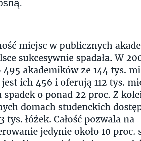
rosną.
ość miejsc w publicznych akad
olsce sukcesywnie spadała. W 20
o 495 akademików ze 144 tys. mie
jest ich 456 i oferują 112 tys. mi
 spadek o ponad 22 proc. Z kole
ych domach studenckich dostęp
3 tys. łóżek. Całość pozwala na
rowanie jedynie około 10 proc. 