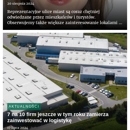
20 sierpnia 2024
Reprezentacyjne ulice miast są coraz chętniej
odwiedzane przez mieszkańców i turystów.
Obserwujemy także większe zainteresowanie lokalami w
takich miejscach wśród potencjalnych najemców,
którymi są często duże i luksusowe marki. Na drodze do
szybszego rozwoju ulic handlo...
AKTUALNOŚCI
7 na 10 firm jeszcze w tym roku zamierza
zainwestować w logistykę
17 lipca 2024