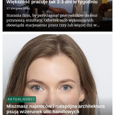
Większość pracuje tak 2-3 dni w tygodniu
27 sierpnia 2024
Starania firm, by przyciągnąć pracowników do biur
przynoszą rezultaty. Odsetek osób wykonujących
obowiązki stacjonarnie przez trzy lub więcej dni w
tygodniu wzrósł w europejskich firmach z 37 proc. do 43
proc. w ciągu roku – wskazuje raport CBRE „European
Office Occupier...
AKTUALNOŚCI
Miszmasz najemców i niespójna architektura
psują wizerunek ulic handlowych