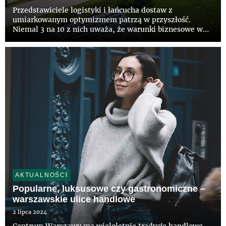
Przedstawiciele logistyki i łańcucha dostaw z
umiarkowanym optymizmem patrzą w przyszłość.
Niemal 3 na 10 z nich uważa, że warunki biznesowe w
najbliższych miesiącach będą korzystniejsze niż w
minionym roku, podobna liczba nie spodziewa się zmian
– wynika z raportu Confi...
AKTUALNOŚCI
Popularne, luksusowe czy gastronomiczne –
warszawskie ulice handlowe
2 lipca 2024
Centrum Warszawy ma wieloletnie tradycje handlowe,