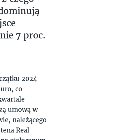
 dominują
jsce
nie 7 proc.
oczątku 2024
uro, co
kwartale
szą umową w
wie, należącego
Stena Real