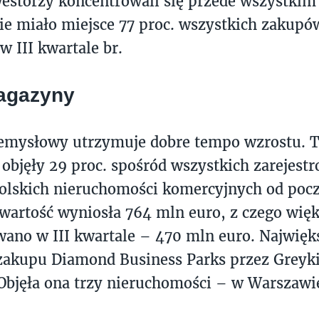
westorzy koncentrowali się przede wszystkim
ie miało miejsce 77 proc. wszystkich zakupó
w III kwartale br.
agazyny
emysłowy utrzymuje dobre tempo wzrostu. T
objęły 29 proc. spośród wszystkich zarejes
olskich nieruchomości komercyjnych od pocz
 wartość wyniosła 764 mln euro, z czego wię
wano w III kwartale – 470 mln euro. Najwię
zakupu Diamond Business Parks przez Greyki
Objęła ona trzy nieruchomości – w Warszawie