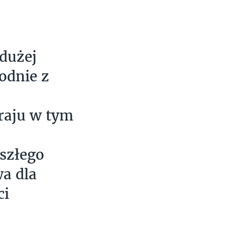
 dużej
godnie z
raju w tym
szłego
a dla
ci