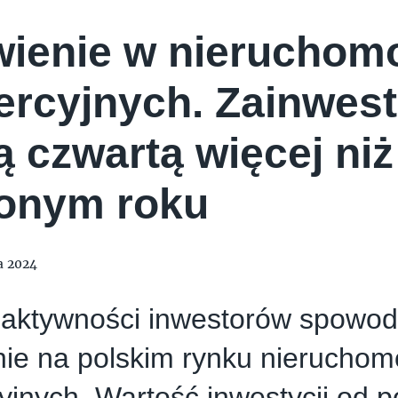
ienie w nieruchom
rcyjnych. Zainwes
ą czwartą więcej ni
onym roku
a 2024
 aktywności inwestorów spowo
ie na polskim rynku nieruchom
jnych. Wartość inwestycji od p