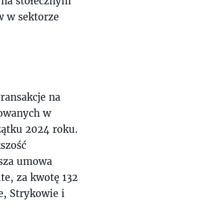
 na stołecznym
w w sektorze
ransakcje na
trowanych w
ątku 2024 roku.
kszość
ksza umowa
te, za kwotę 132
, Strykowie i