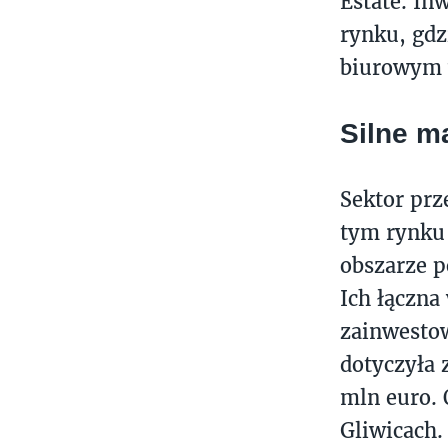
Estate. In
rynku, gdz
biurowym 
Silne m
Sektor prz
tym rynku 
obszarze p
Ich łączna
zainwesto
dotyczyła 
mln euro. 
Gliwicach.