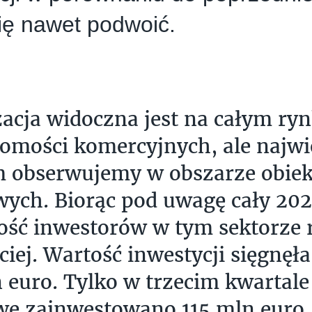
ię nawet podwoić.
acja widoczna jest na całym ry
omości komercyjnych, ale najwi
m obserwujemy w obszarze obie
ych. Biorąc pod uwagę cały 202
ść inwestorów w tym sektorze 
ciej. Wartość inwestycji sięgnęł
 euro. Tylko w trzecim kwartale
e zainwestowano 115 mln euro,