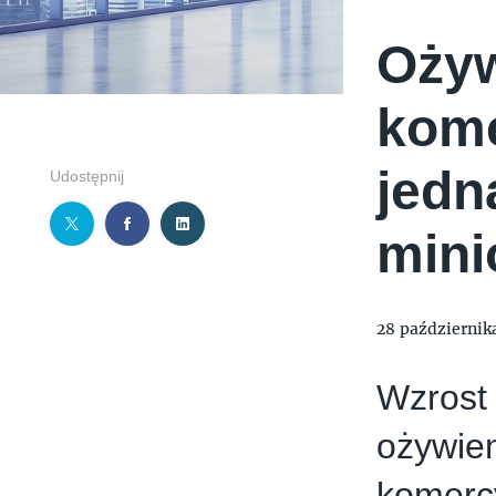
Ożyw
kome
jedn
Udostępnij
mini
28 październik
Wzrost
ożywien
komercy