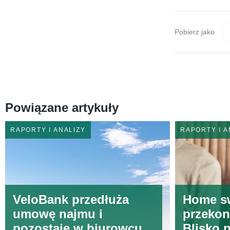
Pobierz jako
Powiązane artykuły
RAPORTY I ANALIZY
RAPORTY I A
VeloBank przedłuża
Home s
umowę najmu i
przekon
pozostaje w biurowcu
Blisko 