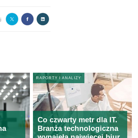
j
RAPORTY I ANALIZY
Co czwarty metr dla IT.
na
Branża technologiczna
wynajęła najwięcej biur