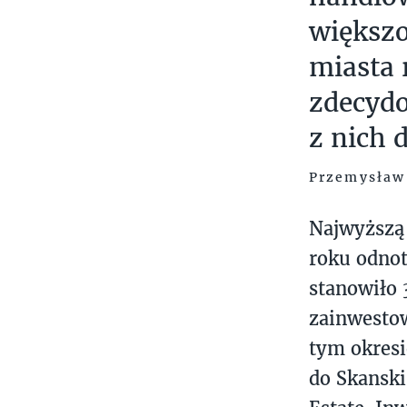
większo
miasta 
zdecydo
z nich
Przemysław 
Najwyższą 
roku odnot
stanowiło 
zainwesto
tym okresi
do Skanski