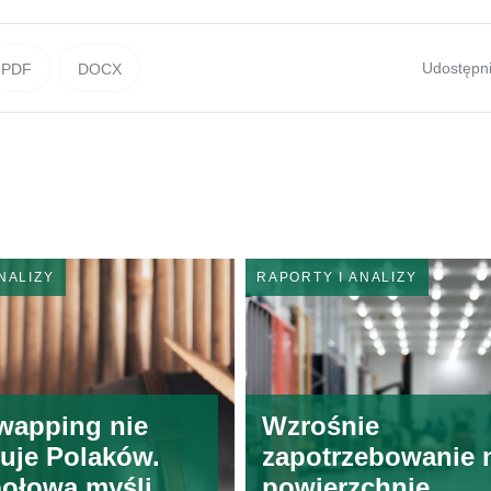
Udostępni
PDF
DOCX
NALIZY
RAPORTY I ANALIZY
wapping nie
Wzrośnie
uje Polaków.
zapotrzebowanie 
połowa myśli o
powierzchnię