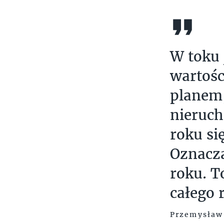
W toku 
wartośc
planem,
nieruc
roku si
Oznacza
roku. T
całego 
Przemysław 