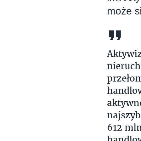
może s
Aktywiz
nieruch
przeło
handlow
aktywno
najszyb
612 mln
handlow