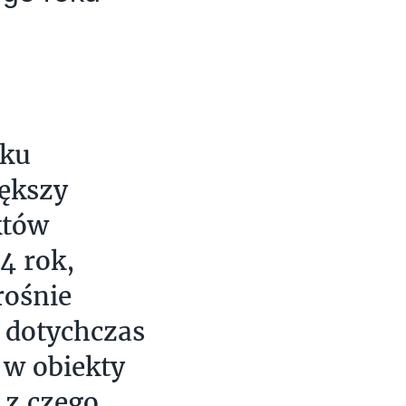
nku
ększy
któw
4 rok,
rośnie
a dotychczas
 w obiekty
 z czego