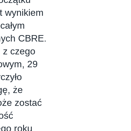
st wynikiem
 całym
anych CBRE.
, z czego
rowym, 29
czyło
gę, że
oże zostać
tość
ego roku