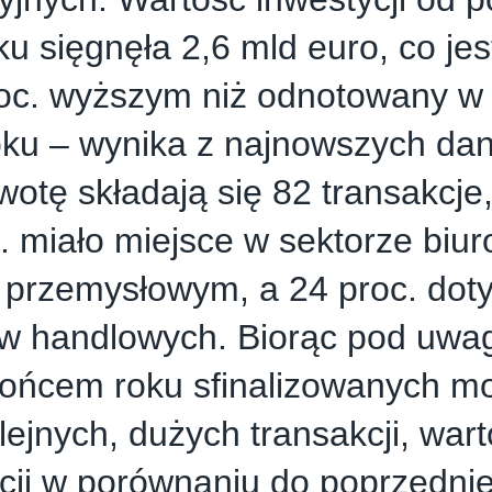
ku sięgnęła 2,6 mld euro, co je
roc. wyższym niż odnotowany w
oku – wynika z najnowszych d
wotę składają się 82 transakcje
. miało miejsce w sektorze biu
 przemysłowym, a 24 proc. doty
ów handlowych. Biorąc pod uwa
końcem roku sfinalizowanych m
olejnych, dużych transakcji, war
cji w porównaniu do poprzedni