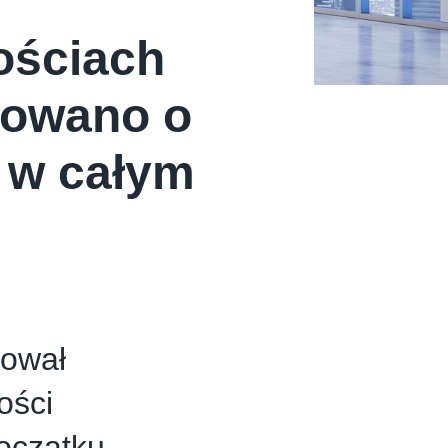
ościach
towano o
ż w całym
dował
ości
oczątku