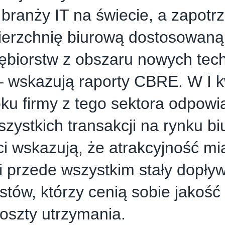
branży IT na świecie, a zapot
ierzchnię biurową dostosowaną
ębiorstw z obszaru nowych tech
– wskazują raporty CBRE. W I k
ku firmy z tego sektora odpowi
szystkich transakcji na rynku b
i wskazują, że atrakcyjność mi
 przede wszystkim stały dopły
istów, którzy cenią sobie jakość
koszty utrzymania.