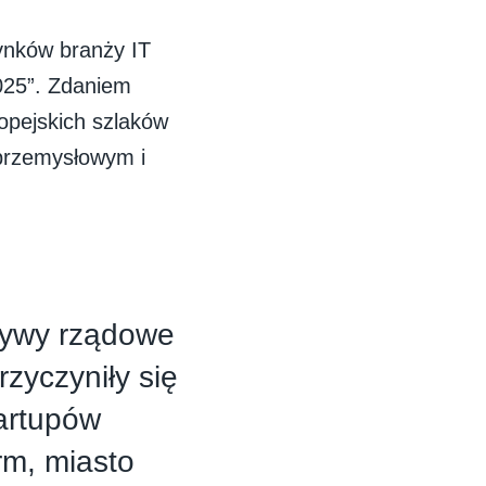
ynków branży IT
025”. Zdaniem
opejskich szlaków
 przemysłowym i
atywy rządowe
zyczyniły się
artupów
rm, miasto