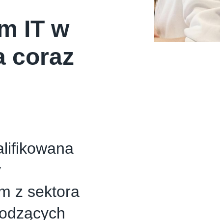
m IT w
a coraz
lifikowana
y
rm z sektora
hodzących