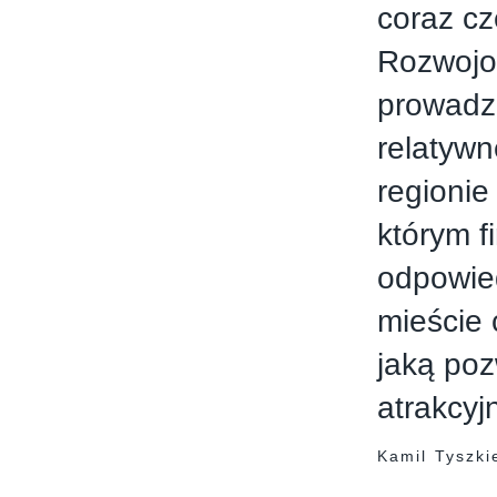
coraz cz
Rozwojow
prowadz
relatywn
regionie
którym f
odpowied
mieście 
jaką poz
atrakcyj
Kamil Tyszki