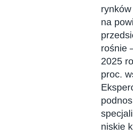
rynków 
na pow
przedsi
rośnie 
2025 ro
proc. w
Eksperc
podnosi
specjal
niskie 