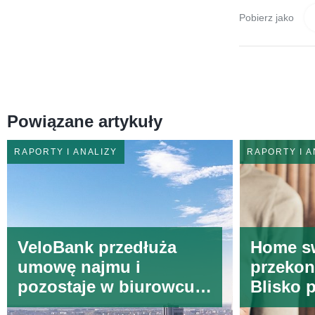
Pobierz jako
Powiązane artykuły
RAPORTY I ANALIZY
RAPORTY I A
VeloBank przedłuża
Home s
umowę najmu i
przekon
pozostaje w biurowcu
Blisko 
Q22
zakupie