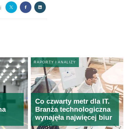
j
RAPORTY I ANALIZY
Co czwarty metr dla IT.
na
Branża technologiczna
wynajęła najwięcej biur
ropie