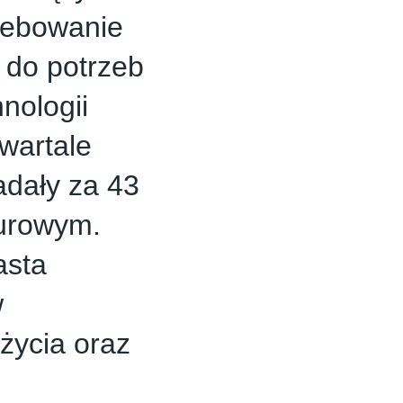
rzebowanie
 do potrzeb
nologii
wartale
adały za 43
iurowym.
asta
w
 życia oraz