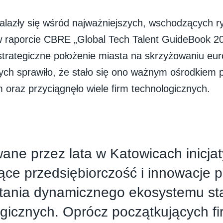
alazły się wśród najważniejszych, wschodzących r
w raporcie CBRE „Global Tech Talent GuideBook 2
strategiczne położenie miasta na skrzyżowaniu eur
ych sprawiło, że stało się ono ważnym ośrodkiem
 oraz przyciągnęło wiele firm technologicznych.
ane przez lata w Katowicach inicj
ące przedsiębiorczość i innowacje pr
tania dynamicznego ekosystemu st
gicznych. Oprócz początkujących fi