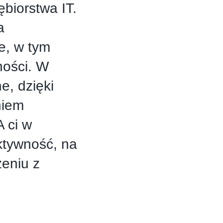
ębiorstwa IT.
a
e, w tym
ności. W
e, dzięki
niem
 ci w
ktywność, na
zeniu z