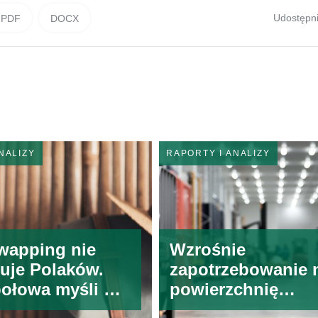
Udostępni
PDF
DOCX
NALIZY
RAPORTY I ANALIZY
wapping nie
Wzrośnie
uje Polaków.
zapotrzebowanie 
połowa myśli o
powierzchnię
 wakacyjnej
magazynową w Eu