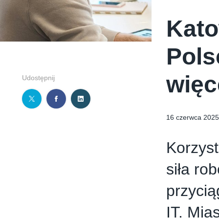
Kato
Pols
więc
Udostępnij
16 czerwca 2025
Korzyst
siła ro
przycią
IT. Mia