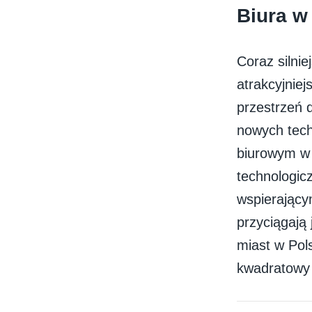
Biura w
Coraz silni
atrakcyjnie
przestrzeń d
nowych tech
biurowym w 
technologicz
wspierający
przyciągają 
miast w Pol
kwadratowy 