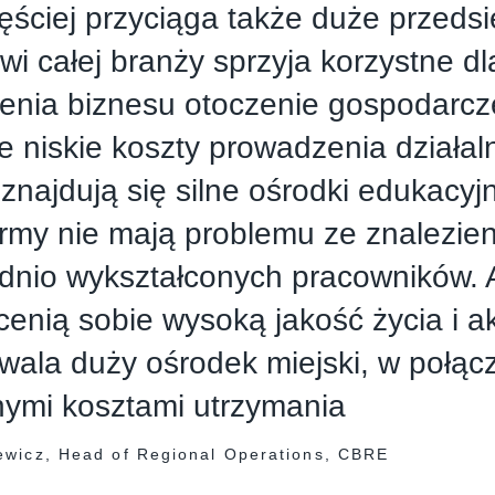
ęściej przyciąga także duże przedsi
i całej branży sprzyja korzystne dl
enia biznesu otoczenie gospodarcz
e niskie koszty prowadzenia działal
 znajdują się silne ośrodki edukacyjn
irmy nie mają problemu ze znalezie
nio wykształconych pracowników. A
cenią sobie wysoką jakość życia i a
wala duży ośrodek miejski, w połąc
nymi kosztami utrzymania
ewicz, Head of Regional Operations, CBRE