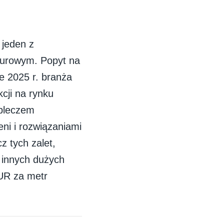
 jeden z
biurowym. Popyt na
le 2025 r. branża
cji na rynku
apleczem
eni i rozwiązaniami
 tych zalet,
e innych dużych
EUR za metr