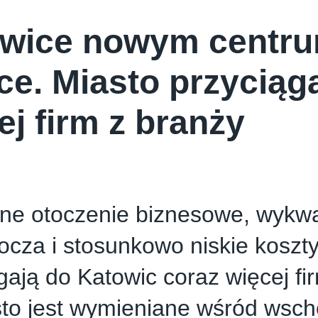
wice nowym centru
ce. Miasto przyciąg
ej firm z branży
ne otoczenie biznesowe, wykwa
bocza i stosunkowo niskie koszt
gają do Katowic coraz więcej fi
sto jest wymieniane wśród wsc