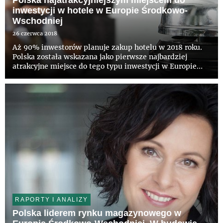
Polska najatrakcyjniejszym miejscem do
inwestycji w hotele w Europie Środkowo-
Wschodniej
26 czerwca 2018
Aż 90% inwestorów planuje zakup hotelu w 2018 roku.
Polska została wskazana jako pierwsze najbardziej
atrakcyjne miejsce do tego typu inwestycji w Europie
Środkowo-Wschodniej, wyprzedzając m.in. Czechy, oraz
dziewiąte w Europie – wynika z raportu CBRE
„European Hotels. I...
RAPORTY I ANALIZY
Polska liderem rynku magazynowego w