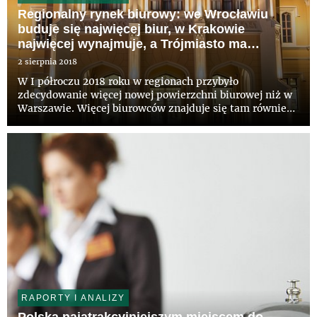
Regionalny rynek biurowy: we Wrocławiu
buduje się najwięcej biur, w Krakowie
najwięcej wynajmuje, a Trójmiasto ma
najmniej niewynajętej powierzchni
2 sierpnia 2018
W I półroczu 2018 roku w regionach przybyło
zdecydowanie więcej nowej powierzchni biurowej niż w
Warszawie. Więcej biurowców znajduje się tam również
w budowie. Koszulka lidera należy do Wrocławia. Co
więcej, wskaźnik pustostanów na rynkach regionalnych
jest znacznie niż...
RAPORTY I ANALIZY