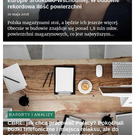
Europie Środkowo-Wschodniej. W budowie
rekordowa ilość powierzchni
10 maja 2018
Polska magazynami stoi, a będzie ich jeszcze więcej.
Obecnie w budowie znajduje się ponad 1,8 mln mkw.
powierzchni magazynowych, co jest najwyższym
wynikiem w historii – wynika z raportu CBRE „Rynek
magazynowy w Polsce w I kwartale 2018”. Rosnące
tempo rozwoju rynku logi...
RAPORTY I ANALIZY
CBRE: jak chcą pracować Polacy? Pokochali
budki telefoniczne i miejsca relaksu, ale do