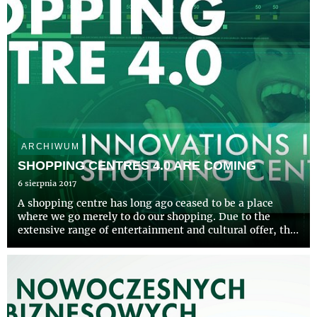
ARCHIWUM
SHOPPING CENTRES 4.0 ARE COMING
6 sierpnia 2017
A shopping centre has long ago ceased to be a place
where we go merely to do our shopping. Due to the
extensive range of entertainment and cultural offer, the
shopping centre became an important hub of social life.
All these elements are supposed to create an experience
...