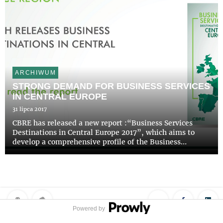
ARCHIWUM
STRONG DEMAND FOR BUSINESS SERVICES
IN CENTRAL EUROPE
31 lipca 2017
CBRE has released a new report :“Business Services
Destinations in Central Europe 2017”, which aims to
develop a comprehensive profile of the Business
Services Sector in Central Europe with an outline of
economic situation, investment incentives, the labour
market and of...
Powered by