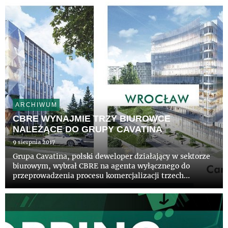
ARCHIWUM
CBRE WYNAJMIE TRZY BIUROWCE
NALEŻĄCE DO GRUPY CAVATINA
9 sierpnia 2017
Grupa Cavatina, polski deweloper działający w sektorze
biurowym, wybrał CBRE na agenta wyłącznego do
przeprowadzenia procesu komercjalizacji trzech
budynków biurowych: Tischnera Office (blisko 33 tys.
mkw) w Krakowie, Carbon Tower (ponad 19 tys. mkw) i
Diamentum Office (...