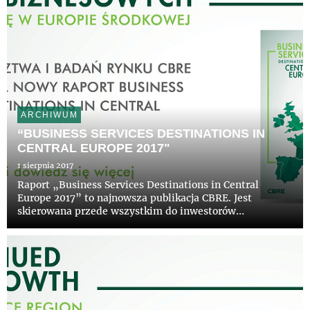
ARCHIWUM
“BUSINESS SERVICES DESTINATIONS IN
CENTRAL EUROPE 2017"
1 sierpnia 2017
Raport „Business Services Destinations in Central
Europe 2017” to najnowsza publikacja CBRE. Jest
skierowana przede wszystkim do inwestorów
zagranicznych, a jej celem jest kompleksowa
charakterystyka sektora BSS w regionie Europy
Środkowej wraz z omówieniem sytuacji społ...