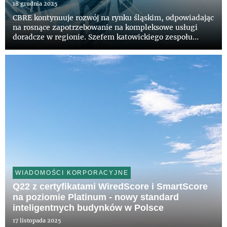
powierzchni biurowych
18 grudnia 2025
CBRE kontynuuje rozwój na rynku śląskim, odpowiadając
na rosnące zapotrzebowanie na kompleksowe usługi
doradcze w regionie. Szefem katowickiego zespołu
został Maciej Dubiel, który odpowiada za rozwój
strategii najmu oraz koordynację projektów dla
kluczowych klientów. Aga...
WIADOMOŚCI KORPORACYJNE
Q22 z certyfikatami WiredScore i SmartScore
na poziomie Platinum - nowy standard
inteligentnych budynków w Polsce
17 listopada 2025