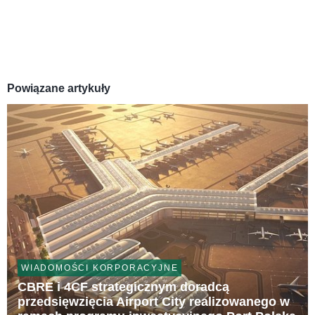
Powiązane artykuły
WIADOMOŚCI KORPORACYJNE
CBRE i 4CF strategicznym doradcą
przedsięwzięcia Airport City realizowanego w