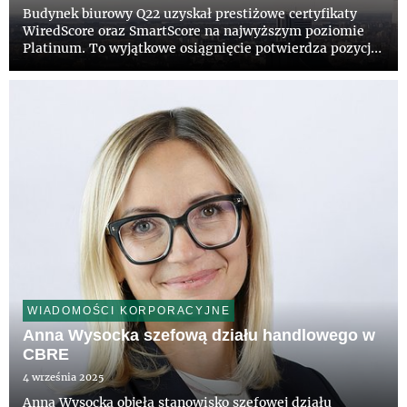
Budynek biurowy Q22 uzyskał prestiżowe certyfikaty
WiredScore oraz SmartScore na najwyższym poziomie
Platinum. To wyjątkowe osiągnięcie potwierdza pozycję
Q22 jako jednego z najbardziej zaawansowanych
technologicznie i cyfrowo skomunikowanych obiektów
biurowych w Polsce....
WIADOMOŚCI KORPORACYJNE
Anna Wysocka szefową działu handlowego w
CBRE
4 września 2025
Anna Wysocka objęła stanowisko szefowej działu