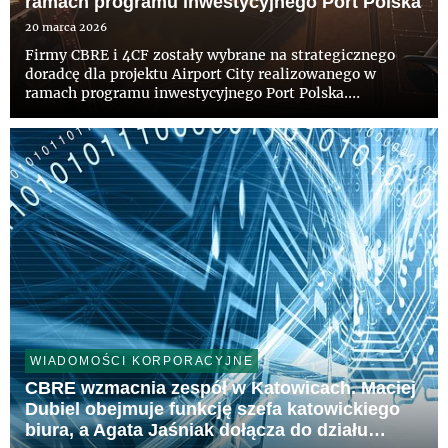
ramach programu inwestycyjnego Port Polska
20 marca 2026
Firmy CBRE i 4CF zostały wybrane na strategicznego
doradcę dla projektu Airport City realizowanego w
ramach programu inwestycyjnego Port Polska.
Konsorcjum opracuje wizję i strategię operacyjną
przedsięwzięcia, którego planowana powierzchnia
użytkowa przekroczy 600 tys. ...
WIADOMOŚCI KORPORACYJNE
CBRE wzmacnia zespół w Katowicach. Maciej
Dubiel obejmuje funkcję szefa katowickiego
biura, a Agata Jaśniak dołącza do działu