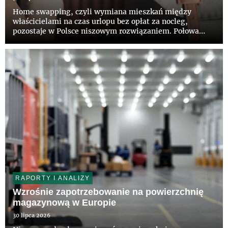
Home swapping, czyli wymiana mieszkań między
właścicielami na czas urlopu bez opłat za nocleg,
pozostaje w Polsce niszowym rozwiązaniem. Połowa
Polaków nie słyszała jeszcze o takiej możliwości, a tylko
12 proc. deklaruje zainteresowanie tym modelem –
wynika z najnowszego...
RAPORTY I ANALIZY
Wzrośnie zapotrzebowanie na powierzchnię
magazynową w Europie
30 lipca 2026