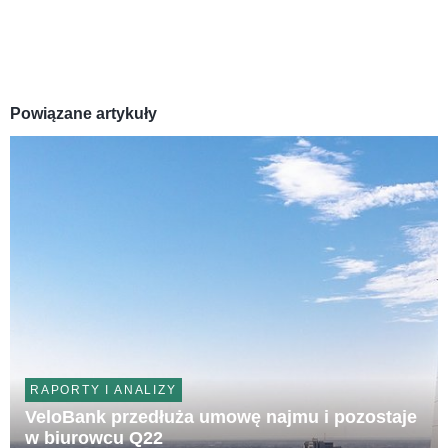
Powiązane artykuły
RAPORTY I ANALIZY
VeloBank przedłuża umowę najmu i pozostaje
w biurowcu Q22