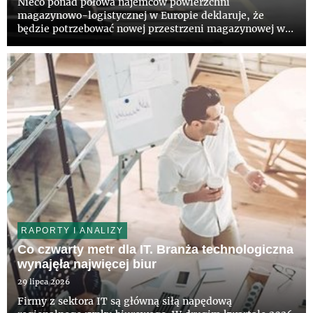
Nieco ponad połowa najemców powierzchni
magazynowo-logistycznej w Europie deklaruje, że
będzie potrzebować nowej przestrzeni magazynowej w
ciągu najbliższych 36 miesięcy – wynika z raportu pt.
„European Logistics Occupier Survey 2026”,
przygotowanego przez CBRE i firmę A...
RAPORTY I ANALIZY
Co czwarty metr dla IT. Branża technologiczna
wynajęła najwięcej biur
29 lipca 2026
Firmy z sektora IT są główną siłą napędową