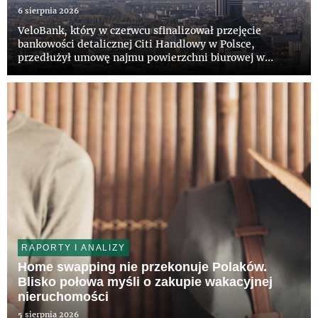
6 sierpnia 2026
VeloBank, który w czerwcu sfinalizował przejęcie
bankowości detalicznej Citi Handlowy w Polsce,
przedłużył umowę najmu powierzchni biurowej w
wieżowcu Q22 w Warszawie. Bank pozostanie w
prestiżowym budynku na kolejne lata. Właścicielowi
obiektu, funduszowi z grupy Invesc...
RAPORTY I ANALIZY
Home swapping nie przekonuje Polaków.
Blisko połowa myśli o zakupie wakacyjnej
nieruchomości
5 sierpnia 2026