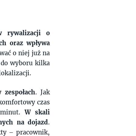
 rywalizacji o
ych oraz wpływa
wać o niej już na
 do wyboru kilka
okalizacji.
w zespołach
. Jak
 komfortowy czas
 minut.
W skali
nych na dojazd
.
kty – pracownik,