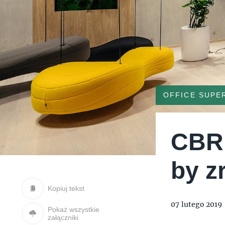
OFFICE SUPE
CBRE
by z
Kopiuj tekst
07 lutego 2019
Pokaż wszystkie
załączniki