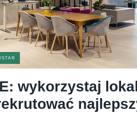
RSTAR
: wykorzystaj lokal
rekrutować najleps