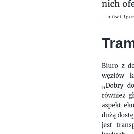
nich of
– mówi Igor
Tram
Biuro z d
węzłów ko
„Dobry do
również gł
aspekt ek
dużą dostę
jest tran