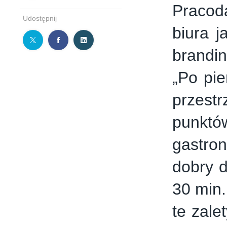
Pracod
Udostępnij
biura 
brandi
„Po pie
przest
punk
gastron
dobry d
30 min.
te zale