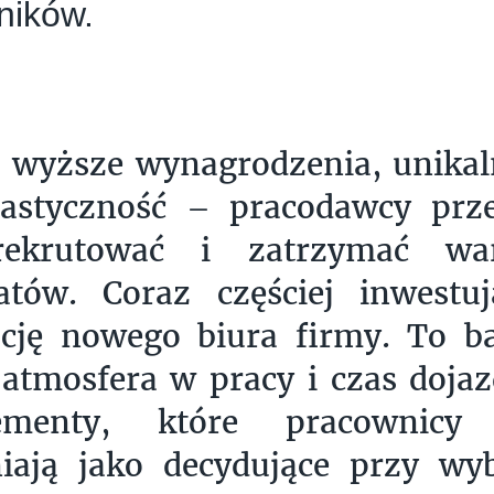
ników.
 wyższe wynagrodzenia, unikaln
astyczność – pracodawcy prześ
ekrutować i zatrzymać war
atów. Coraz częściej inwest
ację nowego biura firmy. To b
atmosfera w pracy i czas dojaz
menty, które pracownicy n
iają jako decydujące przy wy