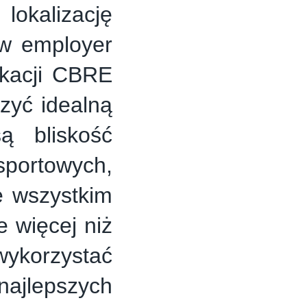
lokalizację
 w employer
ikacji CBRE
rzyć idealną
ą bliskość
rtowych,
e wszystkim
 więcej niż
wykorzystać
 najlepszych