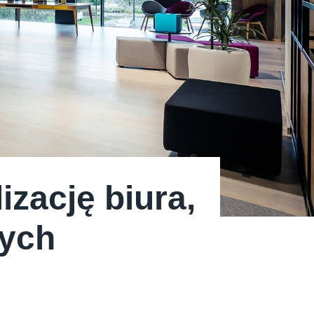
izację biura,
zych