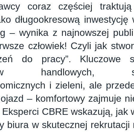
awcy coraz częściej traktują 
jako długookresową inwestycję
ng – wynika z najnowszej publ
rwsze człowiek! Czyli jak stwo
rzeń do pracy”. Kluczowe s
tów handlowych, spo
omicznych i zieleni, ale przed
ojazd – komfortowy zajmuje nie
 Eksperci CBRE wskazują, jak 
ty biura w skutecznej rekrutacji