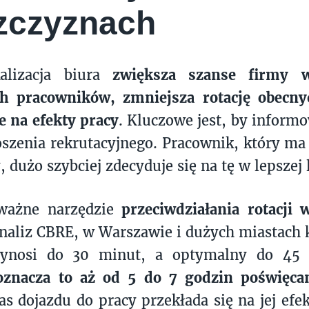
szczyznach
alizacja biura
zwiększa szanse firmy w
ch pracowników, zmniejsza rotację obecn
 na efekty pracy
. Kluczowe jest, by informo
oszenia rekrutacyjnego. Pracownik, który ma
, dużo szybciej zdecyduje się na tę w lepszej l
ważne narzędzie
p
rzeciwdziałania rotacji 
naliz CBRE, w Warszawie i dużych miastach
wynosi do 30 minut, a optymalny do 45
oznacza to aż od 5 do 7 godzin poświęca
as dojazdu do pracy przekłada się na jej efe