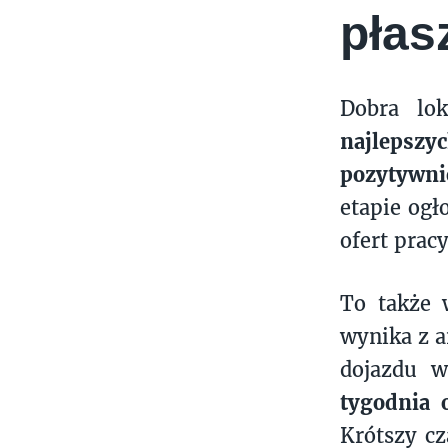
pła
Dobra lok
najlepszy
pozytywnie
etapie ogł
ofert pracy
To także 
wynika z a
dojazdu 
tygodnia 
Krótszy cz