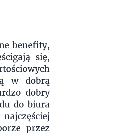
e benefity,
cigają się,
tościowych
ują w dobrą
ardzo dobry
du do biura
ajczęściej
borze przez