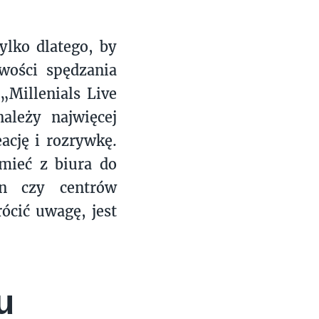
tylko dlatego, by
wości spędzania
„Millenials Live
ależy najwięcej
ację i rozrywkę.
mieć z biura do
in czy centrów
ócić uwagę, jest
u