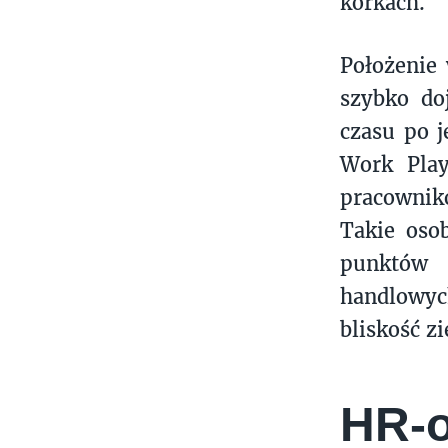
korkach.
Położenie 
szybko do
czasu po j
Work Play
pracownikó
Takie oso
punktów 
handlowyc
bliskość zi
HR-o