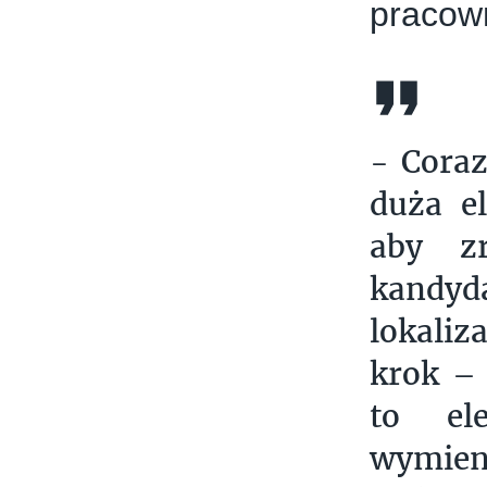
pracow
- Coraz
duża el
aby zr
kandyd
lokaliz
krok – 
to ele
wymien