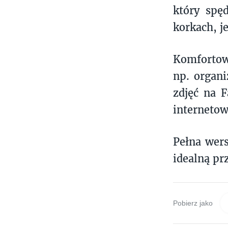
który spę
korkach, j
Komfortow
np. organi
zdjęć na F
internetow
Pełna wers
idealną pr
Pobierz jako