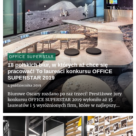
OFFICE SUPERSTAR
18 polskich biur, w których aż chce się
pracować! To laureaci konkursu OFFICE
SUPERSTAR 2019
4 października 2019
Biurowe Oscary rozdano po raz trzeci! Prestiżowe jury
konkursu OFFICE SUPERSTAR 2019 wyłoniło aż 15
laureatów i 5 wyróżnionych firm, które w najlepszy
sposób zaaranżowały swoje przestrzenie biurowe. Wśród
zwycięzców znalazły się m.in. AstraZeneca za twórczą
interpretację...