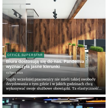
OFFICE SUPERSTAR
Biura dostosują się do nas. Pandemia
wyznaczyła jasne kierunki
13 lipca 2021
Nigdy wcześniej pracownicy nie mieli takiej swobody
decydowania o tym gdzie i w jakich godzinach chcą
wykonywać swoje służbowe obowiązki. Ta elastyczność
stanowi wyzwanie dla pracodawców, którzy będą
musieli zaoferować takie rozwiązania w biurze, żeby
pracownicy chcieli ...