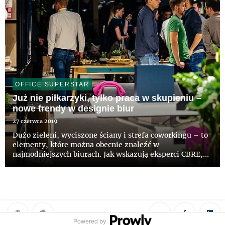
OFFICE SUPERSTAR
Już nie piłkarzyki, tylko praca w skupieniu –
nowe trendy w designie biur
27 czerwca 2019
Dużo zieleni, wyciszone ściany i strefa coworkingu – to
elementy, które można obecnie znaleźć w
najmodniejszych biurach. Jak wskazują eksperci CBRE,
organizatora OFFICE SUPERSTAR - konkursu na
najlepsze biura w Polsce, pracodawcy coraz częściej
stawiają na rozwiązania, d...
Powered by