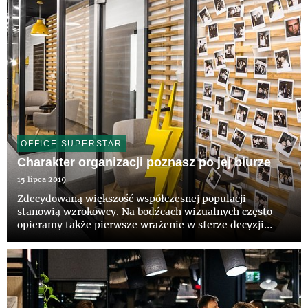
OFFICE SUPERSTAR
Charakter organizacji poznasz po jej biurze
15 lipca 2019
Zdecydowaną większość współczesnej populacji
stanowią wzrokowcy. Na bodźcach wizualnych często
opieramy także pierwsze wrażenie w sferze decyzji
zawodowych. Wygląd biura stanowi bowiem niezwykle
istotny element wspierający wizerunek firmy. Jak
podkreślają eksperci CBRE,...