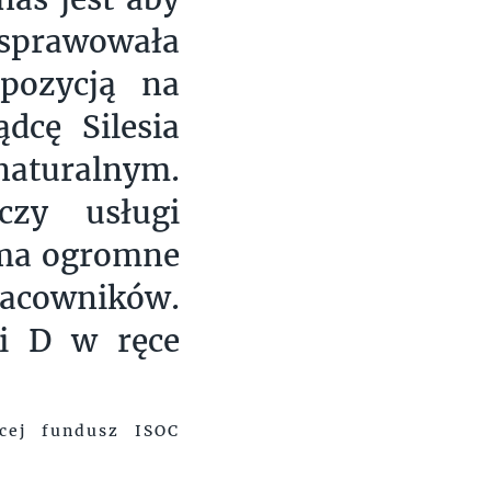
prawowała
pozycją na
dcę Silesia
aturalnym.
zy usługi
 ma ogromne
racowników.
 i D w ręce
ącej fundusz ISOC