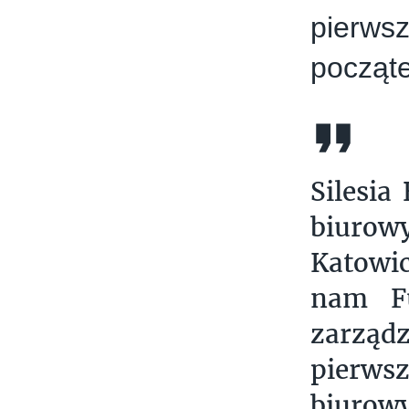
pierws
począt
Silesia
biuro
Katowi
nam Fu
zarząd
pierws
biurow