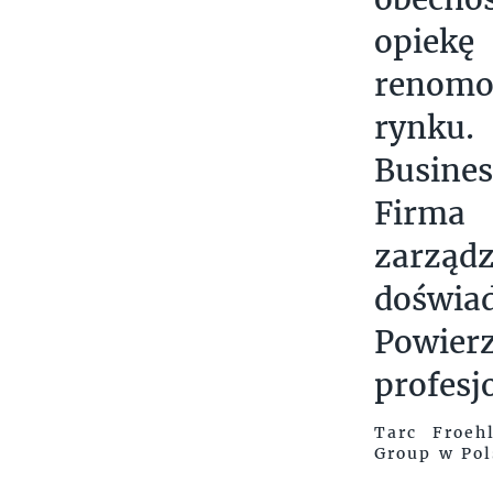
opiek
renomo
rynku.
Busine
Firma
zarząd
doświa
Powier
profesj
Tarc Froeh
Group w Pol