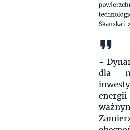
powierzch
technolog
Skanska i 
- Dynam
dla n
inwest
energi
ważnym
Zamierz
obecnoś