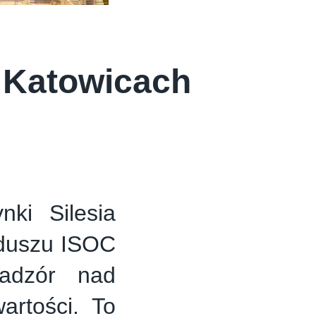
w Katowicach
nki Silesia
nduszu ISOC
adzór nad
artości. To