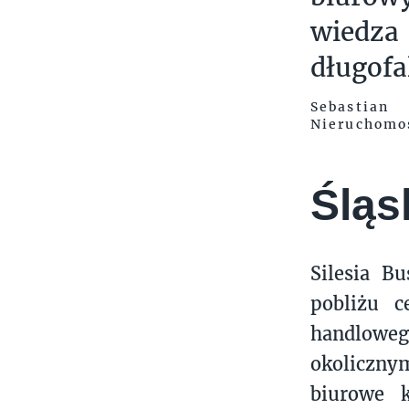
wiedz
długofa
Sebastia
Nieruchomo
Śląs
Silesia B
pobliżu c
handloweg
okoliczny
biurowe 