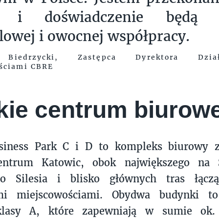
a i doświadczenie będą p
lowej i owocnej współpracy.
n Biedrzycki, Zastępca Dyrektora Dzia
ściami CBRE
kie centrum biurow
usiness Park C i D to kompleks biurowy 
entrum Katowic, obok największego na 
o Silesia i blisko głównych tras łącz
mi miejscowościami. Obydwa budynki to
klasy A, które zapewniają w sumie ok