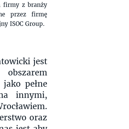
m firmy z branży
ne przez firmę
yjny ISOC Group.
towicki jest
 obszarem
 jako pełne
ma innymi,
rocławiem.
erstwo oraz
nas jest aby