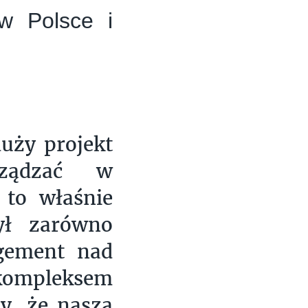
 w Polsce i
duży projekt
rządzać w
 to właśnie
ył zarówno
agement nad
kompleksem
y, że nasza