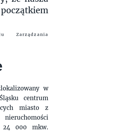
oczątkiem
łu Zarządzania
e
zlokalizowany w
Śląsku centrum
ących miasto z
 nieruchomości
. 24 000 mkw.