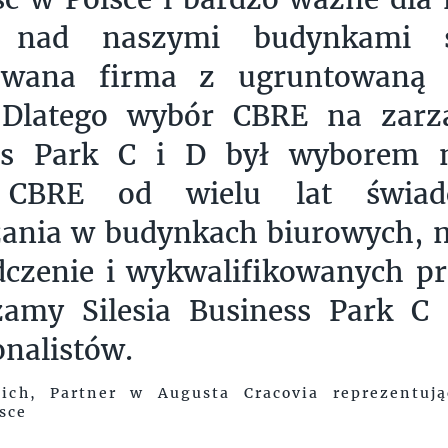
ę nad naszymi budynkami s
wana firma z ugruntowaną 
 Dlatego wybór CBRE na zarzą
ss Park C i D był wyborem n
 CBRE od wielu lat świadc
zania w budynkach biurowych,
dczenie i wykwalifikowanych p
zamy Silesia Business Park C
onalistów.
lich, Partner w Augusta Cracovia reprezentuj
sce