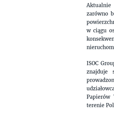
Aktualnie
zarówno b
powierzchn
w ciągu os
konsekwe
nieruchom
ISOC Group
znajduje 
prowadzona
udziałowca
Papierów 
terenie Pol