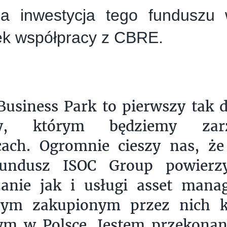
za inwestycja tego funduszu
ek współpracy z CBRE.
 Business Park to pierwszy tak 
wy, którym będziemy za
cach. Ogromnie cieszy nas, że
ndusz ISOC Group powierz
zanie jak i usługi asset man
zym zakupionym przez nich 
ym w Polsce. Jestem przekonan