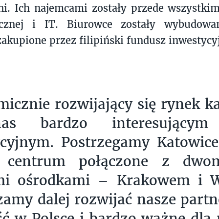
ni. Ich najemcami zostały przede wszystki
icznej i IT. Biurowce zostały wybudowa
zakupione przez filipiński fundusz inwestyc
icznie rozwijający się rynek ka
as bardzo interesującym
ycyjnym. Postrzegamy Katowice
i centrum połączone z dwo
i ośrodkami – Krakowem i W
amy dalej rozwijać nasze partn
ć w Polsce i bardzo ważne dla 