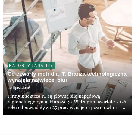
RAPORTY I ANALIZY
Co czwarty metr dla IT. Branża technologiczna
wynajęła najwięcej biur
29 lipca 2026
Firmy z sektora IT są główną siłą napędową
regionalnego rynku biurowego. W drugim kwartale 2026
roku odpowiadały za 25 proc. wynajętej powierzchni –
wynika z najnowszych danych CBRE. Aktywność
najemców wyraźnie wzrosła. Łącznie podpisano umowy
na 187,5 tys. mkw. biur, cz...