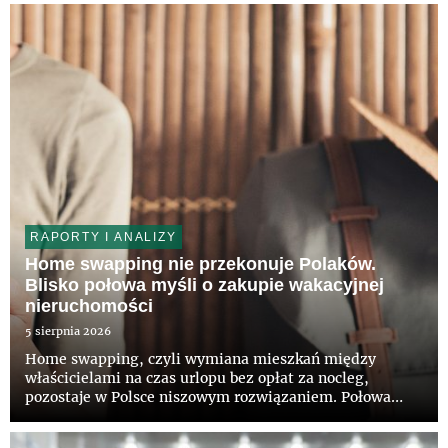
prestiżowym budynku na kolejne lata. Właścicielowi
obiektu, funduszowi z grupy Invesc...
RAPORTY I ANALIZY
Home swapping nie przekonuje Polaków.
Blisko połowa myśli o zakupie wakacyjnej
nieruchomości
5 sierpnia 2026
Home swapping, czyli wymiana mieszkań między
właścicielami na czas urlopu bez opłat za nocleg,
pozostaje w Polsce niszowym rozwiązaniem. Połowa
Polaków nie słyszała jeszcze o takiej możliwości, a tylko
12 proc. deklaruje zainteresowanie tym modelem –