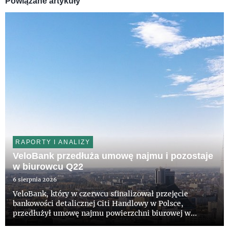
Powiązane artykuły
RAPORTY I ANALIZY
VeloBank przedłuża umowę najmu i pozostaje
w biurowcu Q22
6 sierpnia 2026
VeloBank, który w czerwcu sfinalizował przejęcie
bankowości detalicznej Citi Handlowy w Polsce,
przedłużył umowę najmu powierzchni biurowej w
wieżowcu Q22 w Warszawie. Bank pozostanie w