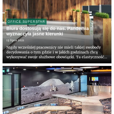
OFFICE SUPERSTAR
Biura dostosują się do nas. Pandemia
wyznaczyła jasne kierunki
13 lipca 2021
Nigdy wcześniej pracownicy nie mieli takiej swobody
decydowania o tym gdzie i w jakich godzinach chcą
wykonywać swoje służbowe obowiązki. Ta elastyczność
stanowi wyzwanie dla pracodawców, którzy będą
musieli zaoferować takie rozwiązania w biurze, żeby
pracownicy chcieli ...