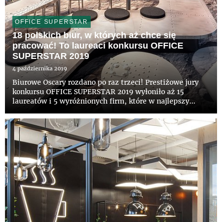
OFFICE SUPERSTAR
18 polskich biur, w których aż chce się
pracować! To laureaci konkursu OFFICE
SUPERSTAR 2019
4 października 2019
Biurowe Oscary rozdano po raz trzeci! Prestiżowe jury
konkursu OFFICE SUPERSTAR 2019 wyłoniło aż 15
laureatów i 5 wyróżnionych firm, które w najlepszy
sposób zaaranżowały swoje przestrzenie biurowe. Wśród
zwycięzców znalazły się m.in. AstraZeneca za twórczą
interpretację...