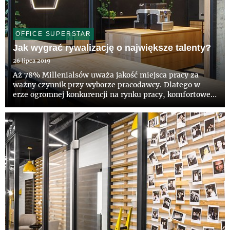
OFFICE SUPERSTAR
Jak wygrać rywalizację o największe talenty?
26 lipca 2019
Aż 78% Millenialsów uważa jakość miejsca pracy za
ważny czynnik przy wyborze pracodawcy. Dlatego w
erze ogromnej konkurencji na rynku pracy, komfortowe
biuro może okazać się najskuteczniejszym wabikiem.
Trend ten dotyczy rywalizacji o wszystkie talenty, nie
tylko te z ge...