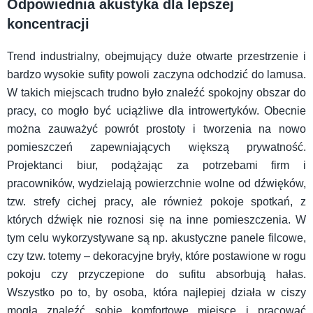
Odpowiednia akustyka dla lepszej
koncentracji
Trend industrialny, obejmujący duże otwarte przestrzenie i
bardzo wysokie sufity powoli zaczyna odchodzić do lamusa.
W takich miejscach trudno było znaleźć spokojny obszar do
pracy, co mogło być uciążliwe dla introwertyków. Obecnie
można zauważyć powrót prostoty i tworzenia na nowo
pomieszczeń zapewniających większą prywatność.
Projektanci biur, podążając za potrzebami firm i
pracowników, wydzielają powierzchnie wolne od dźwięków,
tzw. strefy cichej pracy, ale również pokoje spotkań, z
których dźwięk nie roznosi się na inne pomieszczenia. W
tym celu wykorzystywane są np. akustyczne panele filcowe,
czy tzw. totemy – dekoracyjne bryły, które postawione w rogu
pokoju czy przyczepione do sufitu absorbują hałas.
Wszystko po to, by osoba, która najlepiej działa w ciszy
mogła znaleźć sobie komfortowe miejsce i pracować