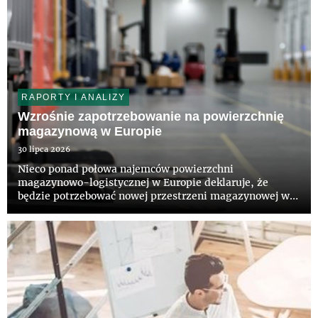
RAPORTY I ANALIZY
Wzrośnie zapotrzebowanie na powierzchnię
magazynową w Europie
30 lipca 2026
Nieco ponad połowa najemców powierzchni
magazynowo-logistycznej w Europie deklaruje, że
będzie potrzebować nowej przestrzeni magazynowej w
ciągu najbliższych 36 miesięcy – wynika z raportu pt.
„European Logistics Occupier Survey 2026”,
przygotowanego przez CBRE i firmę A...