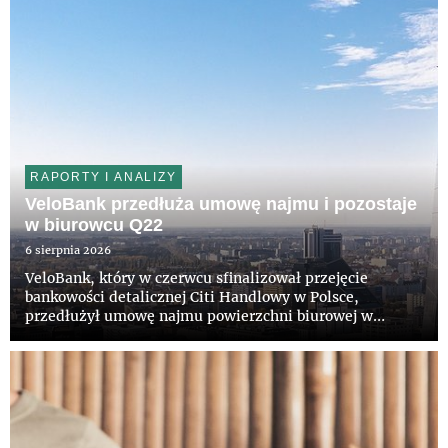
RAPORTY I ANALIZY
VeloBank przedłuża umowę najmu i pozostaje
w biurowcu Q22
6 sierpnia 2026
VeloBank, który w czerwcu sfinalizował przejęcie
bankowości detalicznej Citi Handlowy w Polsce,
przedłużył umowę najmu powierzchni biurowej w
wieżowcu Q22 w Warszawie. Bank pozostanie w
prestiżowym budynku na kolejne lata. Właścicielowi
obiektu, funduszowi z grupy Invesc...