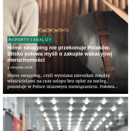
RAPORTY I ANALIZY
Home swapping nie przekonuje Polaków.
Blisko połowa myśli o zakupie wakacyjnej
nieruchomości
5 sierpnia 2026
Home swapping, czyli wymiana mieszkań między
właścicielami na czas urlopu bez opłat za nocleg,
pozostaje w Polsce niszowym rozwiązaniem. Połowa
Polaków nie słyszała jeszcze o takiej możliwości, a tylko
12 proc. deklaruje zainteresowanie tym modelem –
wynika z najnowszego...