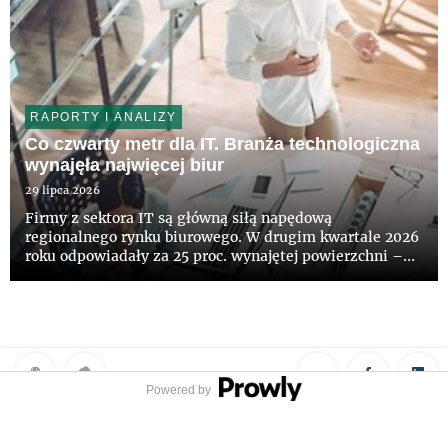
RAPORTY I ANALIZY
Co czwarty metr dla IT. Branża technologiczna
wynajęła najwięcej biur
29 lipca 2026
Firmy z sektora IT są główną siłą napędową
regionalnego rynku biurowego. W drugim kwartale 2026
roku odpowiadały za 25 proc. wynajętej powierzchni –
wynika z najnowszych danych CBRE. Aktywność
najemców wyraźnie wzrosła. Łącznie podpisano umowy
na 187,5 tys. mkw. biur, cz...
Powered by
Polityka prywatności