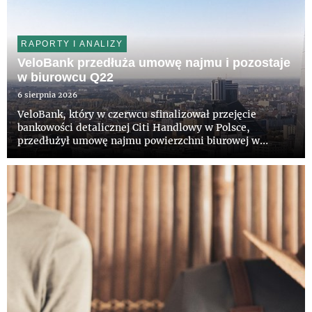
RAPORTY I ANALIZY
VeloBank przedłuża umowę najmu i pozostaje
w biurowcu Q22
6 sierpnia 2026
VeloBank, który w czerwcu sfinalizował przejęcie
bankowości detalicznej Citi Handlowy w Polsce,
przedłużył umowę najmu powierzchni biurowej w
wieżowcu Q22 w Warszawie. Bank pozostanie w
prestiżowym budynku na kolejne lata. Właścicielowi
obiektu, funduszowi z grupy Invesc...