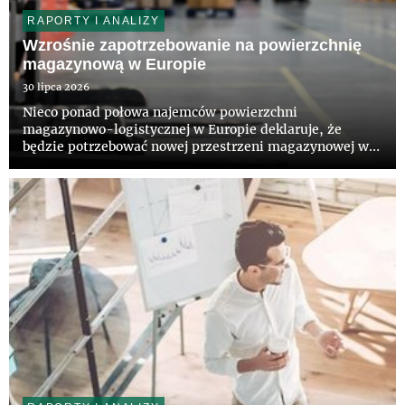
RAPORTY I ANALIZY
Wzrośnie zapotrzebowanie na powierzchnię
magazynową w Europie
30 lipca 2026
Nieco ponad połowa najemców powierzchni
magazynowo-logistycznej w Europie deklaruje, że
będzie potrzebować nowej przestrzeni magazynowej w
ciągu najbliższych 36 miesięcy – wynika z raportu pt.
„European Logistics Occupier Survey 2026”,
przygotowanego przez CBRE i firmę A...