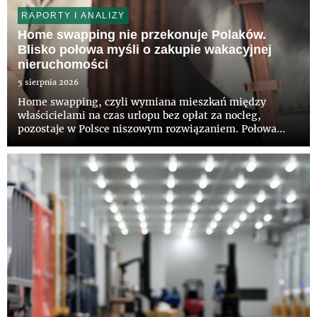
RAPORTY I ANALIZY
Home swapping nie przekonuje Polaków.
Blisko połowa myśli o zakupie wakacyjnej
nieruchomości
5 sierpnia 2026
Home swapping, czyli wymiana mieszkań między
właścicielami na czas urlopu bez opłat za nocleg,
pozostaje w Polsce niszowym rozwiązaniem. Połowa
Polaków nie słyszała jeszcze o takiej możliwości, a tylko
12 proc. deklaruje zainteresowanie tym modelem –
wynika z najnowszego...