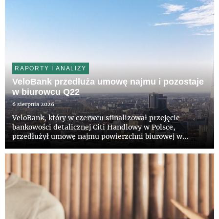
RAPORTY I ANALIZY
VeloBank przedłuża umowę najmu i pozostaje
w biurowcu Q22
6 sierpnia 2026
VeloBank, który w czerwcu sfinalizował przejęcie
bankowości detalicznej Citi Handlowy w Polsce,
przedłużył umowę najmu powierzchni biurowej w
wieżowcu Q22 w Warszawie. Bank pozostanie w
prestiżowym budynku na kolejne lata. Właścicielowi
obiektu, funduszowi z grupy Invesc...