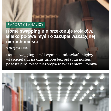
RAPORTY I ANALIZY
Home swapping nie przekonuje Polaków.
Blisko połowa myśli o zakupie wakacyjnej
nieruchomości
5 sierpnia 2026
Home swapping, czyli wymiana mieszkań między
właścicielami na czas urlopu bez opłat za nocleg,
pozostaje w Polsce niszowym rozwiązaniem. Połowa
Polaków nie słyszała jeszcze o takiej możliwości, a tylko
12 proc. deklaruje zainteresowanie tym modelem –
wynika z najnowszego...