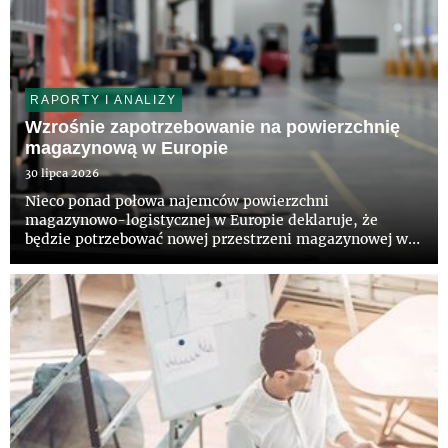
RAPORTY I ANALIZY
Wzrośnie zapotrzebowanie na powierzchnię
magazynową w Europie
30 lipca 2026
Nieco ponad połowa najemców powierzchni
magazynowo-logistycznej w Europie deklaruje, że
będzie potrzebować nowej przestrzeni magazynowej w
ciągu najbliższych 36 miesięcy – wynika z raportu pt.
„European Logistics Occupier Survey 2026”,
przygotowanego przez CBRE i firmę A...