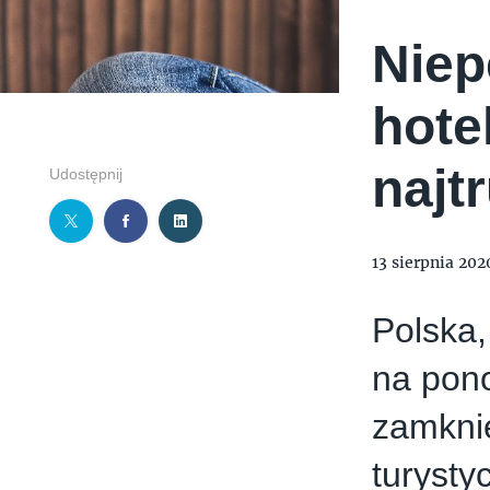
Niep
hote
najt
Udostępnij
13 sierpnia 202
Polska,
na pono
zamknię
turysty