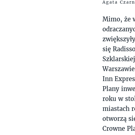
Agata Czarn
Mimo, że w
odraczanyc
zwiększył
się Radiss
Szklarskie
Warszawie
Inn Expre
Plany inwe
roku w sto
miastach 
otworzą si
Crowne Pla