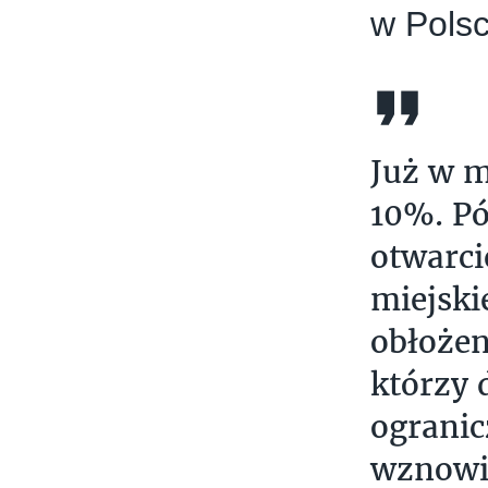
w Polsc
Już w m
10%. Pó
otwarci
miejski
obłożen
którzy 
ogranic
wznowił