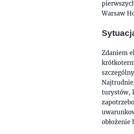
pierwszych
Warsaw Ho
Sytuacj
Zdaniem e
krótkoter
szczególny
Najtrudni
turystów, 
zapotrzebo
uwarunkow
obłożenie 