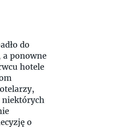
padło do
a, a ponowne
rwcu hotele
iom
otelarzy,
 niektórych
nie
decyzję o