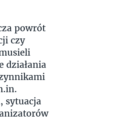
cza powrót
ji czy
musieli
e działania
Czynnikami
.in.
, sytuacja
ganizatorów