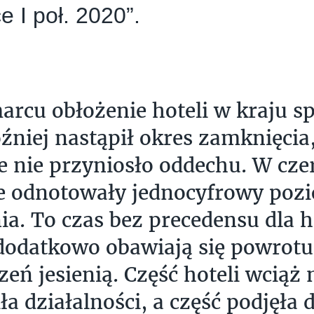
e I poł. 2020”.
arcu obłożenie hoteli w kraju s
źniej nastąpił okres zamknięci
e nie przyniosło oddechu. W cze
e odnotowały jednocyfrowy poz
ia. To czas bez precedensu dla h
dodatkowo obawiają się powrotu
zeń jesienią. Część hoteli wciąż 
a działalności, a część podjęła 