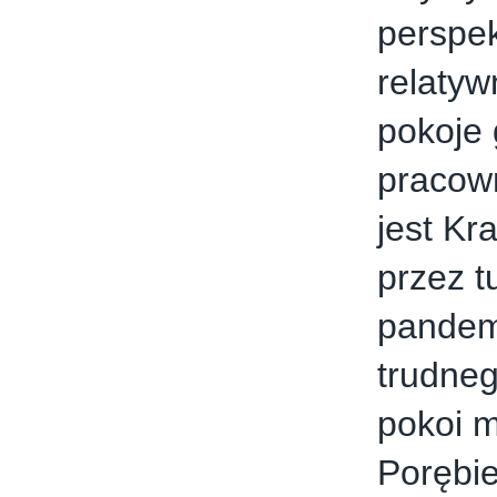
perspek
relatyw
pokoje 
pracown
jest Kr
przez t
pandemi
trudneg
pokoi m
Porębi