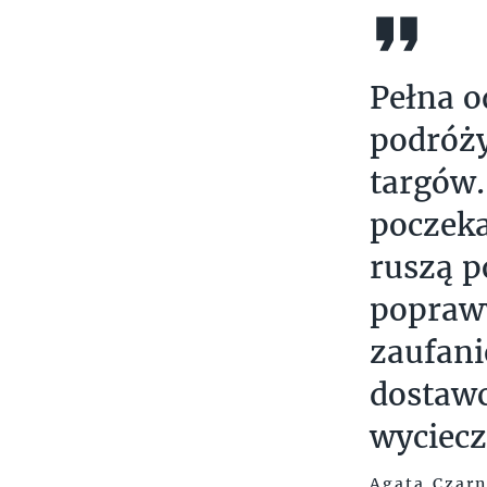
Pełna o
podróży
targów.
poczeka
ruszą p
poprawy
zaufani
dostawc
wyciec
Agata Czar