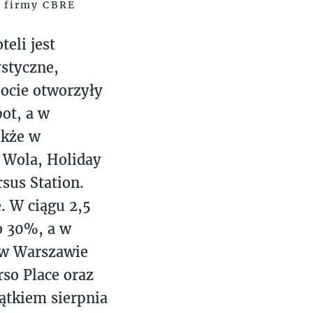
a firmy CBRE
eli jest
ystyczne,
ocie otworzyły
ot, a w
akże w
 Wola, Holiday
sus Station.
. W ciągu 2,5
o 30%, a w
 w Warszawie
so Place oraz
ątkiem sierpnia