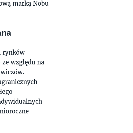
usową marką Nobu
ana
h rynków
 ze względu na
owiczów.
agranicznych
ałego
indywidualnych
nioroczne