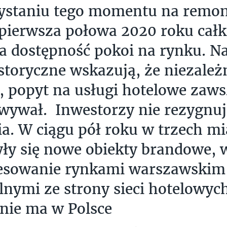
ystaniu tego momentu na remon
 pierwsza połowa 2020 roku całk
a dostępność pokoi na rynku. Na
storyczne wskazują, że niezależ
i, popyt na usługi hotelowe zaws
ywał. Inwestorzy nie rezygnuj
ia. W ciągu pół roku w trzech m
ły się nowe obiekty brandowe, 
esowanie rynkami warszawskim 
lnymi ze strony sieci hotelowyc
 nie ma w Polsce