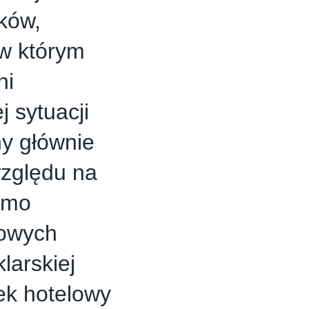
ków,
 w którym
ni
j sytuacji
ny głównie
względu na
imo
nowych
larskiej
ek hotelowy