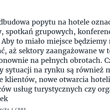
dbudowa popytu na hotele ozna
, spotkań grupowych, konferenc
 Aby to miało miejsce będziemy 
ć, aż sektory zaangażowane w t
onownie na pełnych obrotach. 
 sytuacji na rynku są również m
e klientów, nowe otwarcia hoteli
ów usług turystycznych czy or
zek
necka z CBRE