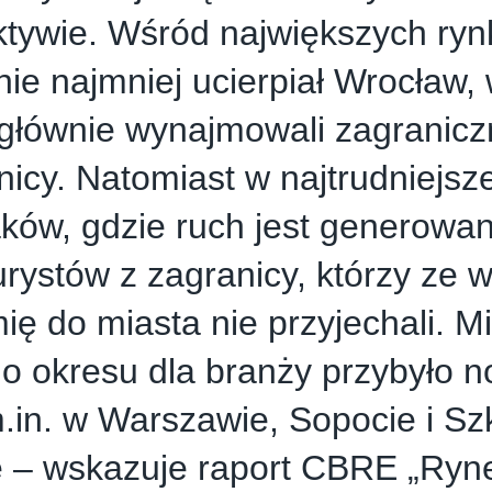
tywie. Wśród największych ryn
nie najmniej ucierpiał Wrocław,
głównie wynajmowali zagranicz
icy. Natomiast w najtrudniejsze
aków, gdzie ruch jest generowa
urystów z zagranicy, którzy ze 
ę do miasta nie przyjechali. M
o okresu dla branży przybyło 
.in. w Warszawie, Sopocie i Szk
e – wskazuje raport CBRE „Ryn