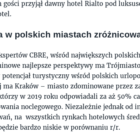
 gości przyjął dawny hotel Rialto pod luks
tel.
a w polskich miastach zróżnicow
kspertów CBRE, wśród największych polskic
minowe najlepsze perspektywy ma Trójmiasto
 potencjał turystyczny wśród polskich urlop
ej ma Kraków – miasto zdominowane przez z
którzy w 2019 roku odpowiadali za aż 50% c
wania noclegowego. Niezależnie jednak od 
ań, na wszystkich rynkach hotelowych śred
będzie bardzo niskie w porównaniu r/r.