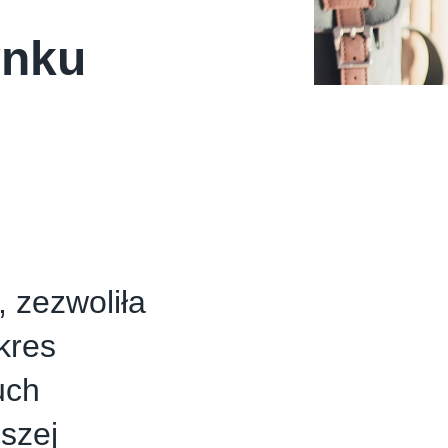
ynku
, zezwoliła
kres
uch
ższej