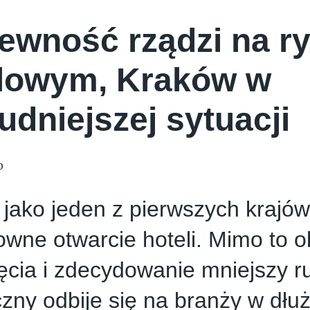
ewność rządzi na r
lowym, Kraków w
rudniejszej sytuacji
0
 jako jeden z pierwszych krajów
wne otwarcie hoteli. Mimo to o
cia i zdecydowanie mniejszy r
czny odbije się na branży w dłu