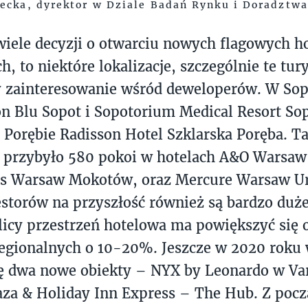
ecka, dyrektor w Dziale Badań Rynku i Doradztw
iele decyzji o otwarciu nowych flagowych hot
h, to niektóre lokalizacje, szczególnie te tur
y zainteresowanie wśród deweloperów. W Sop
on Blu Sopot i Sopotorium Medical Resort Sop
j Porębie Radisson Hotel Szklarska Poręba. T
 przybyło 580 pokoi w hotelach A&O Warsaw
ss Warsaw Mokotów, oraz Mercure Warsaw Ur
storów na przyszłość również są bardzo duże
licy przestrzeń hotelowa ma powiększyć się 
regionalnych o 10-20%. Jeszcze w 2020 roku
ę dwa nowe obiekty – NYX by Leonardo w Var
za & Holiday Inn Express – The Hub. Z pocz