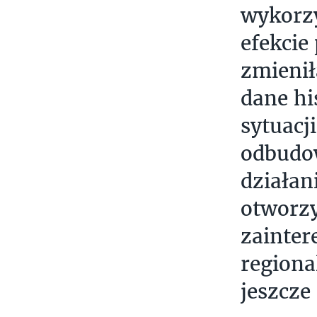
wykorz
efekcie
zmienił
dane hi
sytuacj
odbudow
działan
otworzy
zainter
regiona
jeszcze