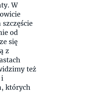
ty. W
owicie
 szczęście
nie od
ze się
ą z
iastach
widzimy też
i
h, których