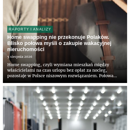
RAPORTY I ANALIZY
Home swapping nie przekonuje Polaków.
Blisko połowa myśli o zakupie wakacyjnej
nieruchomości
5 sierpnia 2026
Home swapping, czyli wymiana mieszkań między
właścicielami na czas urlopu bez opłat za nocleg,
pozostaje w Polsce niszowym rozwiązaniem. Połowa
Polaków nie słyszała jeszcze o takiej możliwości, a tylko
12 proc. deklaruje zainteresowanie tym modelem –
wynika z najnowszego...