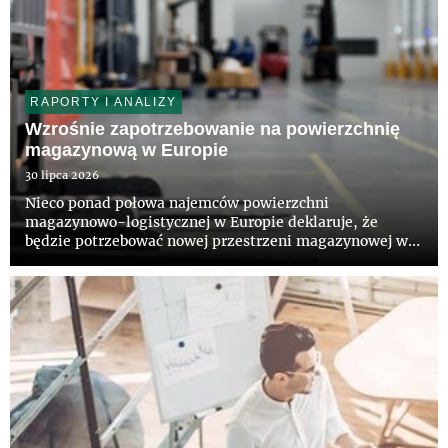
RAPORTY I ANALIZY
Wzrośnie zapotrzebowanie na powierzchnię
magazynową w Europie
30 lipca 2026
Nieco ponad połowa najemców powierzchni
magazynowo-logistycznej w Europie deklaruje, że
będzie potrzebować nowej przestrzeni magazynowej w
ciągu najbliższych 36 miesięcy – wynika z raportu pt.
„European Logistics Occupier Survey 2026”,
przygotowanego przez CBRE i firmę A...