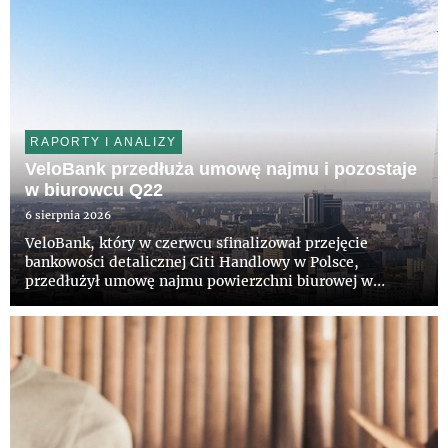
RAPORTY I ANALIZY
VeloBank przedłuża umowę najmu i pozostaje
w biurowcu Q22
6 sierpnia 2026
VeloBank, który w czerwcu sfinalizował przejęcie
bankowości detalicznej Citi Handlowy w Polsce,
przedłużył umowę najmu powierzchni biurowej w
wieżowcu Q22 w Warszawie. Bank pozostanie w
prestiżowym budynku na kolejne lata. Właścicielowi
obiektu, funduszowi z grupy Invesc...