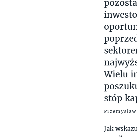
pozosta
inwesto
oportun
poprzed
sektore
najwyżs
Wielu i
poszuku
stóp kap
Przemysław 
Jak wskazu