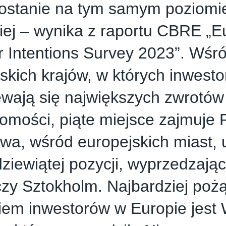
ostanie na tym samym poziomie
iej – wynika z raportu CBRE „
r Intentions Survey 2023”. Wśr
skich krajów, w których inwesto
wają się największych zwrotów
omości, piąte miejsce zajmuje 
a, wśród europejskich miast, 
dziewiątej pozycji, wyprzedzając
czy Sztokholm. Najbardziej po
iem inwestorów w Europie jest 