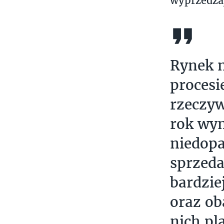
wyprzedzaj
Rynek n
proces
rzeczyw
rok wy
niedop
sprzeda
bardzie
oraz ob
nich pl