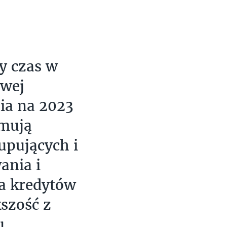
y czas w
owej
ia na 2023
jmują
pujących i
ania i
ia kredytów
szość z
u