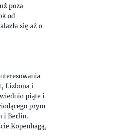
Tuż poza
ok od
alazła się aż o
interesowania
, Lizbona i
wiednio piąte i
 wiodącego prym
 i Berlin.
ście Kopenhagą,