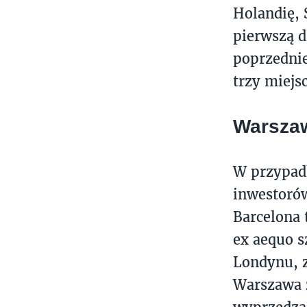
Holandię, 
pierwszą d
poprzedniej
trzy miejs
Warszaw
W przypadk
inwestorów
Barcelona 
ex aequo s
Londynu, z
Warszawa z