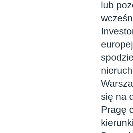
lub poz
wcześn
Investo
europej
spodzie
nieruch
Warszaw
się na 
Pragę 
kierunk