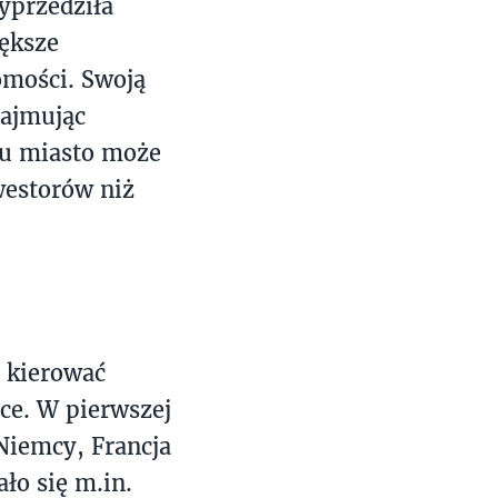
yprzedziła
iększe
omości. Swoją
zajmując
ku miasto może
westorów niż
ą kierować
ce. W pierwszej
 Niemcy, Francja
ło się m.in.