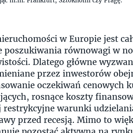
ąc m.in. Frankfurt, Sztokholm czy Pragę.
ieruchomości w Europie jest cał
ie poszukiwania równowagi w n
istości. Dlatego główne wyzwan
mieniane przez inwestorów obe
asowanie oczekiwań cenowych ku
jących, rosnące koszty finansow
j restrykcyjne warunki udzielan
awy przed recesją. Mimo to więk
anuje pozostać aktywna na rynk