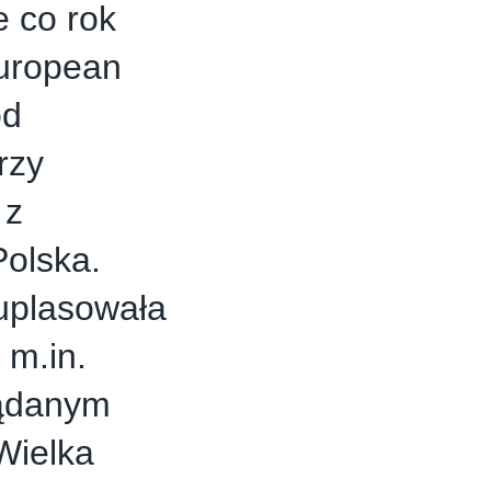
 co rok
European
ód
rzy
 z
Polska.
uplasowała
 m.in.
żądanym
Wielka