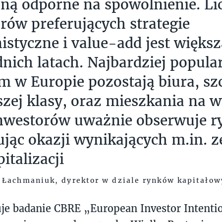
ną odporne na spowolnienie. Li
rów preferujących strategie
istyczne i value-add jest większ
nich latach. Najbardziej popul
m w Europie pozostają biura, sz
zej klasy, oraz mieszkania na 
nwestorów uważnie obserwuje r
jąc okazji wynikających m.in. z
italizacji
Łachmaniuk, dyrektor w dziale rynków kapitało
je badanie CBRE „European Investor Intenti