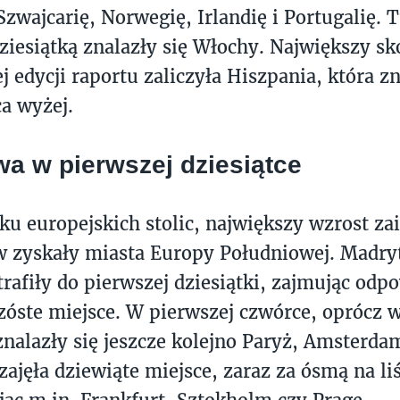
Szwajcarię, Norwegię, Irlandię i Portugalię. 
ziesiątką znalazły się Włochy. Największy sk
 edycji raportu zaliczyła Hiszpania, która zn
ca wyżej.
a w pierwszej dziesiątce
u europejskich stolic, największy wzrost za
 zyskały miasta Europy Południowej. Madryt
trafiły do pierwszej dziesiątki, zajmując odpo
zóste miejsce. W pierwszej czwórce, oprócz
nalazły się jeszcze kolejno Paryż, Amsterdam
ajęła dziewiąte miejsce, zaraz za ósmą na li