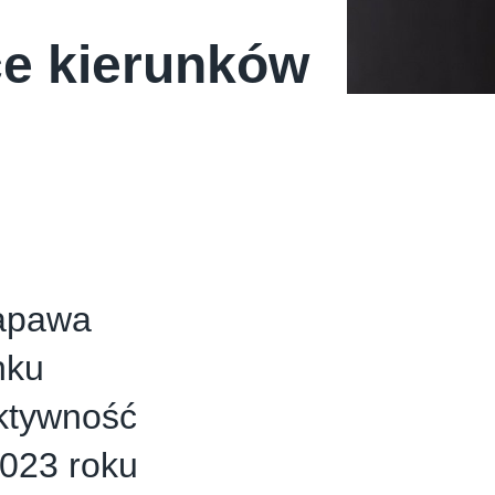
ce kierunków
napawa
nku
aktywność
023 roku