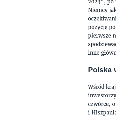
2023”, po 
Niemcy jak
oczekiwani
pozycję p
pierwsze m
spodziewać
inne główn
Polska 
Wśród kraj
inwestorzy
czwórce, o
i Hiszpani